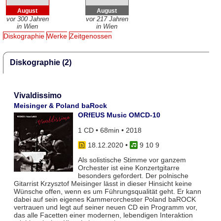
August
August
vor 300 Jahren
vor 217 Jahren
in Wien
in Wien
Diskographie
Werke
Zeitgenossen
Diskographie (2)
Vivaldissimo
Meisinger & Poland baRock
ORfEUS Music OMCD-10
1 CD • 68min • 2018
18.12.2020
•
9 10 9
Als solistische Stimme vor ganzem
Orchester ist eine Konzertgitarre
besonders gefordert. Der polnische
Gitarrist Krzysztof Meisinger lässt in dieser Hinsicht keine
Wünsche offen, wenn es um Führungsqualität geht. Er kann
dabei auf sein eigenes Kammerorchester Poland baROCK
vertrauen und legt auf seiner neuen CD ein Programm vor,
das alle Facetten einer modernen, lebendigen Interaktion