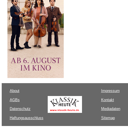
About
Impressum
AGBs
Kontakt
Datenschutz
Mediadaten
Haftungsausschluss
Sitemap