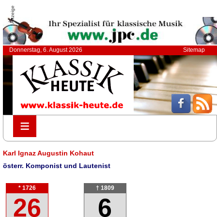
Anzeige
Donnerstag, 6. August 2026
Sitemap
≡
≡
Karl Ignaz Augustin Kohaut
österr. Komponist und Lautenist
* 1726
† 1809
26
6