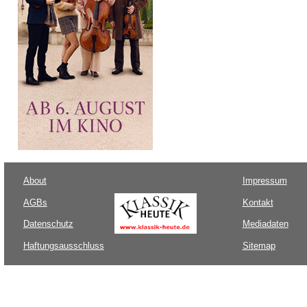
About
Impressum
AGBs
Kontakt
Datenschutz
Mediadaten
Haftungsausschluss
Sitemap