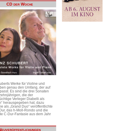
CD der Woche
uberts Werke für Violine und
aben genau den Umfang, der auf
passt. Es sind die drei Sonaten
ehnjährigen, die der
üchtige Verleger Diabelli als
n“ herausgegeben hat, dazu
e als „Grand Duo“ veröffentlichte
Dur, das h-Moll-Rondo und die
e C-Dur-Fantasie aus dem Jahr
Neuveröffentlichungen