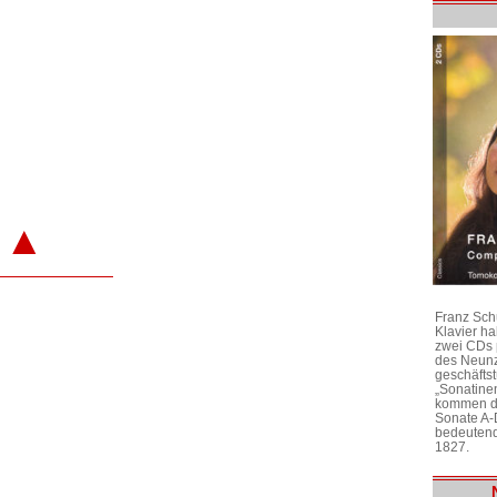
▲
Franz Sch
Klavier h
zwei CDs 
des Neunz
geschäftst
„Sonatine
kommen di
Sonate A-
bedeutend
1827.