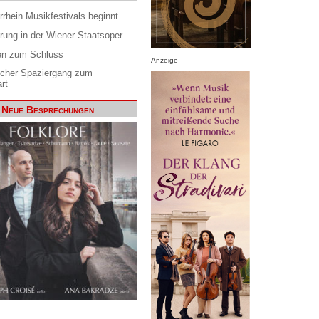
rrhein Musikfestivals beginnt
rung in der Wiener Staatsoper
en zum Schluss
Anzeige
scher Spaziergang zum
rt
Neue Besprechungen