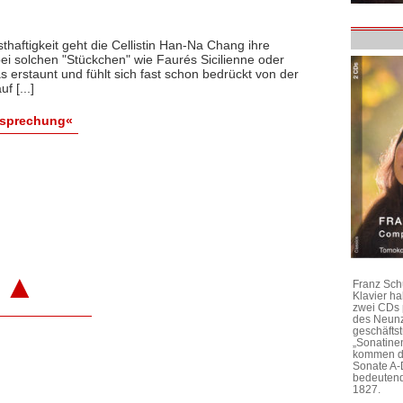
thaftigkeit geht die Cellistin Han-Na Chang ihre
ei solchen "Stückchen" wie Faurés Sicilienne oder
 erstaunt und fühlt sich fast schon bedrückt von der
f [...]
esprechung«
▲
Franz Sch
Klavier h
zwei CDs 
des Neunz
geschäftst
„Sonatine
kommen di
Sonate A-
bedeutend
1827.