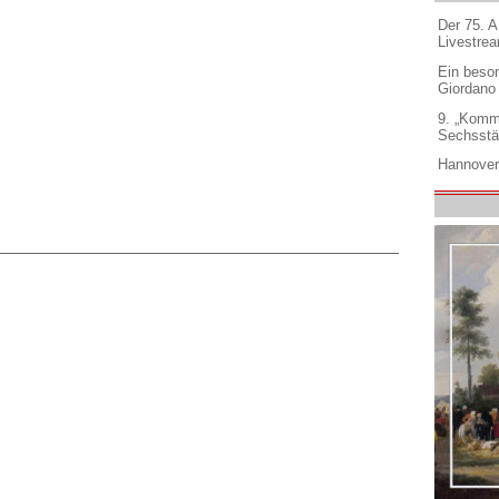
Der 75. 
Livestre
Ein beso
Giordano
9. „Komm
Sechsstä
Hannover