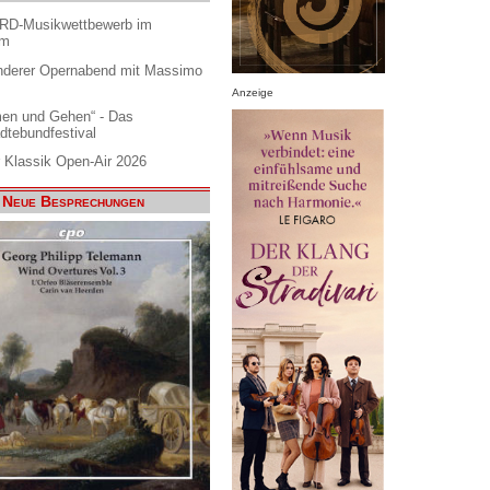
ARD-Musikwettbewerb im
am
nderer Opernabend mit Massimo
Anzeige
en und Gehen“ - Das
dtebundfestival
 Klassik Open-Air 2026
Neue Besprechungen