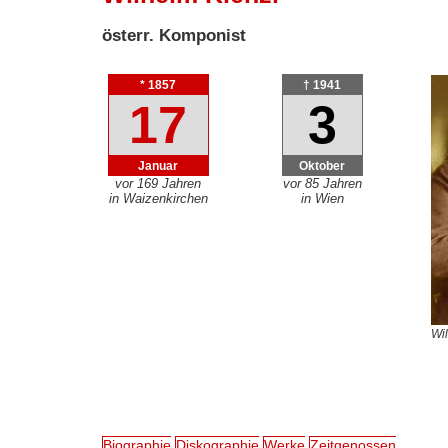
österr. Komponist
* 1857
† 1941
17
3
Januar
Oktober
vor 169 Jahren
vor 85 Jahren
in Waizenkirchen
in Wien
Wi
Biographie
Diskographie
Werke
Zeitgenossen