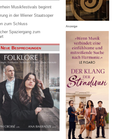
rrhein Musikfestivals beginnt
rung in der Wiener Staatsoper
en zum Schluss
Anzeige
scher Spaziergang zum
rt
Neue Besprechungen