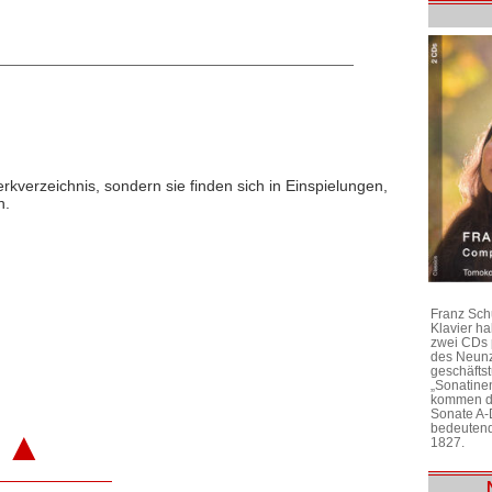
rkverzeichnis, sondern sie finden sich in Einspielungen,
n.
Franz Sch
Klavier h
zwei CDs 
des Neunz
geschäftst
„Sonatine
kommen di
Sonate A-
bedeutend
▲
1827.