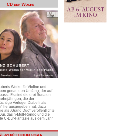
CD der Woche
uberts Werke für Violine und
aben genau den Umfang, der auf
passt. Es sind die drei Sonaten
ehnjährigen, die der
üchtige Verleger Diabelli als
n“ herausgegeben hat, dazu
e als „Grand Duo“ veröffentlichte
Dur, das h-Moll-Rondo und die
e C-Dur-Fantasie aus dem Jahr
Neuveröffentlichungen