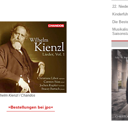
22. Niede
Kinderfüh
Die Best
Musikali
Saisonsta
lhelm Kienzl / Chandos
»Bestellungen bei jpc«