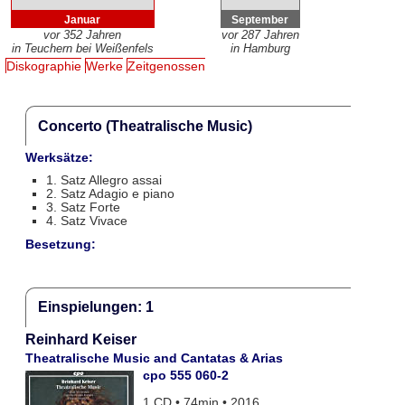
Januar
September
vor 352 Jahren
vor 287 Jahren
in Teuchern bei Weißenfels
in Hamburg
Diskographie
Werke
Zeitgenossen
Concerto (Theatralische Music)
Werksätze:
1. Satz Allegro assai
2. Satz Adagio e piano
3. Satz Forte
4. Satz Vivace
Besetzung:
Einspielungen: 1
Reinhard Keiser
Theatralische Music and Cantatas & Arias
cpo 555 060-2
1 CD • 74min • 2016