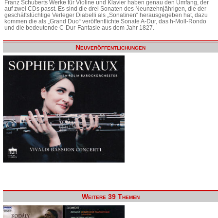
Franz Schuberts Werke für Violine und Klavier haben genau den Umfang, der
auf zwei CDs passt. Es sind die drei Sonaten des Neunzehnjährigen, die der
geschäftstüchtige Verleger Diabelli als „Sonatinen“ herausgegeben hat, dazu
kommen die als „Grand Duo“ veröffentlichte Sonate A-Dur, das h-Moll-Rondo
und die bedeutende C-Dur-Fantasie aus dem Jahr 1827.
Neuveröffentlichungen
Weitere 39 Themen