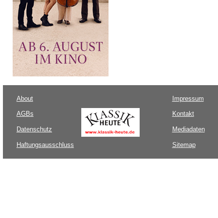
About
Impressum
AGBs
Kontakt
Datenschutz
Mediadaten
Haftungsausschluss
Sitemap