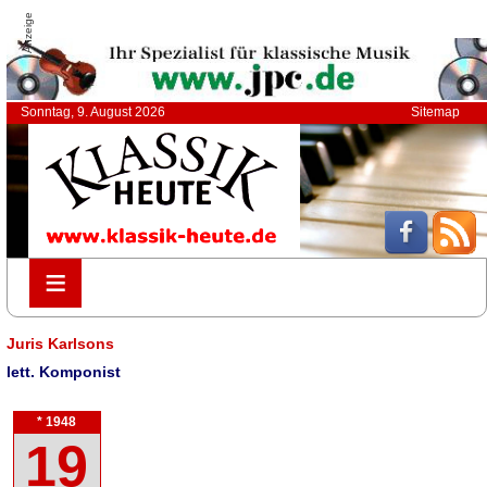
Anzeige
Sonntag, 9. August 2026
Sitemap
≡
≡
Juris Karlsons
lett. Komponist
* 1948
19