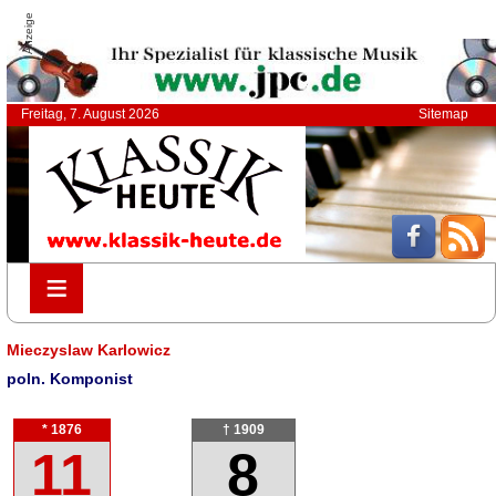
Anzeige
Freitag, 7. August 2026
Sitemap
≡
≡
Mieczyslaw Karlowicz
poln. Komponist
* 1876
† 1909
11
8