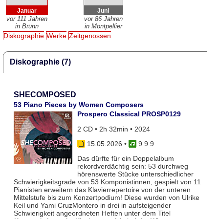
Januar
Juni
vor 111 Jahren
vor 86 Jahren
in Brünn
in Montpellier
Diskographie
Werke
Zeitgenossen
Diskographie (7)
SHECOMPOSED
53 Piano Pieces by Women Composers
Prospero Classical PROSP0129
2 CD • 2h 32min • 2024
15.05.2026
•
9 9 9
Das dürfte für ein Doppelalbum
rekordverdächtig sein: 53 durchweg
hörenswerte Stücke unterschiedlicher
Schwierigkeitsgrade von 53 Komponistinnen, gespielt von 11
Pianisten erweitern das Klavierrepertoire von der unteren
Mittelstufe bis zum Konzertpodium! Diese wurden von Ulrike
Keil und Yami CruzMontero in drei in aufsteigender
Schwierigkeit angeordneten Heften unter dem Titel