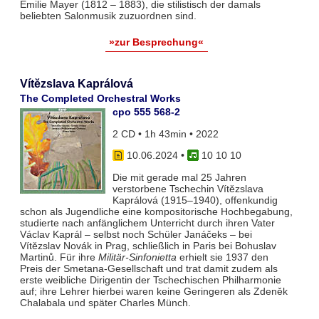
Emilie Mayer (1812 – 1883), die stilistisch der damals
beliebten Salonmusik zuzuordnen sind.
»zur Besprechung«
Vítĕzslava Kaprálová
The Completed Orchestral Works
cpo 555 568-2
2 CD • 1h 43min • 2022
10.06.2024
•
10 10 10
Die mit gerade mal 25 Jahren
verstorbene Tschechin Vítězslava
Kaprálová (1915‒1940), offenkundig
schon als Jugendliche eine kompositorische Hochbegabung,
studierte nach anfänglichem Unterricht durch ihren Vater
Václav Kaprál – selbst noch Schüler Janáčeks – bei
Vítězslav Novák in Prag, schließlich in Paris bei Bohuslav
Martinů. Für ihre
Militär-Sinfonietta
erhielt sie 1937 den
Preis der Smetana-Gesellschaft und trat damit zudem als
erste weibliche Dirigentin der Tschechischen Philharmonie
auf; ihre Lehrer hierbei waren keine Geringeren als Zdeněk
Chalabala und später Charles Münch.