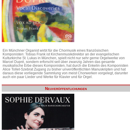
Ein Münchner Organist wirbt für die Chormusik eines französischen
Komponisten: Tobias Frank ist Kirchenmusikdirektor an der evangelischen
Kulturkirche St. Lukas in München, spielt nicht nur sehr gerne Orgelwerke von
Marcel Dupré, sondern erforscht seit über zwanzig Jahren das gesamte
musikalische Erbe dieses Komponisten, hat durch die Enkelin des Komponisten
Alice Tollet-Szebrat Zugang zu bisher unveröffentlichten Manuskripten und hat
daraus diese vorliegende Sammlung von meist Chorwerken vorgelegt, darunter
auch ein paar Lieder und Werke für Klavier und für Orgel.
Neuveröffentlichungen