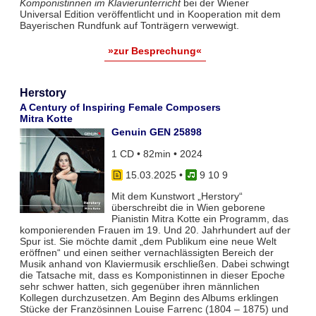
Komponistinnen im Klavierunterricht
bei der Wiener
Universal Edition veröffentlicht und in Kooperation mit dem
Bayerischen Rundfunk auf Tonträgern verwewigt.
»zur Besprechung«
Herstory
A Century of Inspiring Female Composers
Mitra Kotte
Genuin GEN 25898
1 CD • 82min • 2024
15.03.2025
•
9 10 9
Mit dem Kunstwort „Herstory“
überschreibt die in Wien geborene
Pianistin Mitra Kotte ein Programm, das
komponierenden Frauen im 19. Und 20. Jahrhundert auf der
Spur ist. Sie möchte damit „dem Publikum eine neue Welt
eröffnen“ und einen seither vernachlässigten Bereich der
Musik anhand von Klaviermusik erschließen. Dabei schwingt
die Tatsache mit, dass es Komponistinnen in dieser Epoche
sehr schwer hatten, sich gegenüber ihren männlichen
Kollegen durchzusetzen. Am Beginn des Albums erklingen
Stücke der Französinnen Louise Farrenc (1804 – 1875) und