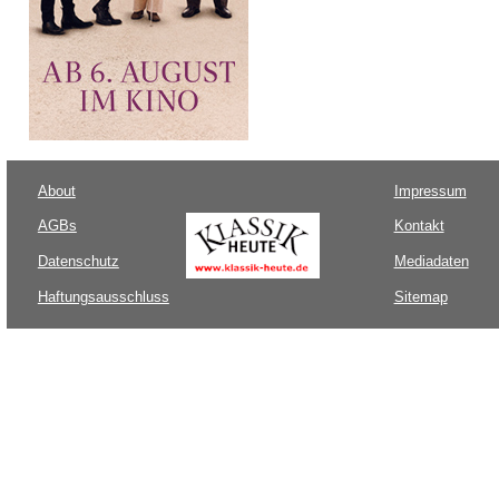
About
Impressum
AGBs
Kontakt
Datenschutz
Mediadaten
Haftungsausschluss
Sitemap