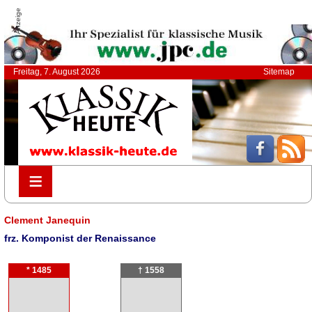
Anzeige
Freitag, 7. August 2026
Sitemap
≡
≡
Clement Janequin
frz. Komponist der Renaissance
* 1485
† 1558