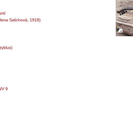
nti
lena Salichová, 1918)
zyklus)
WV 9