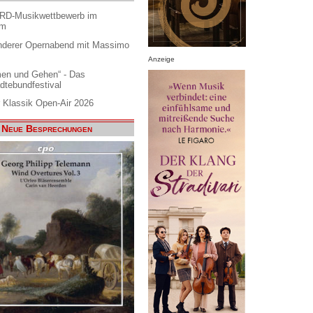
ARD-Musikwettbewerb im
am
nderer Opernabend mit Massimo
Anzeige
en und Gehen“ - Das
dtebundfestival
 Klassik Open-Air 2026
Neue Besprechungen