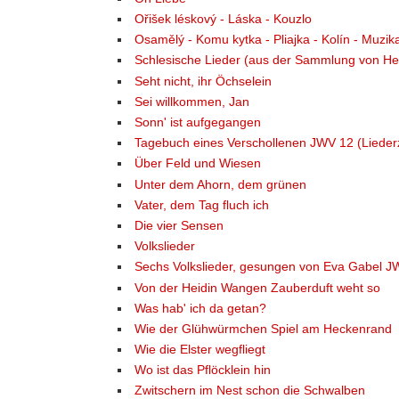
Ořišek léskový - Láska - Kouzlo
Osamělý - Komu kytka - Pliajka - Kolín - Muzika
Schlesische Lieder (aus der Sammlung von He
Seht nicht, ihr Öchselein
Sei willkommen, Jan
Sonn' ist aufgegangen
Tagebuch eines Verschollenen JWV 12 (Lieder
Über Feld und Wiesen
Unter dem Ahorn, dem grünen
Vater, dem Tag fluch ich
Die vier Sensen
Volkslieder
Sechs Volkslieder, gesungen von Eva Gabel J
Von der Heidin Wangen Zauberduft weht so
Was hab' ich da getan?
Wie der Glühwürmchen Spiel am Heckenrand
Wie die Elster wegfliegt
Wo ist das Pflöcklein hin
Zwitschern im Nest schon die Schwalben