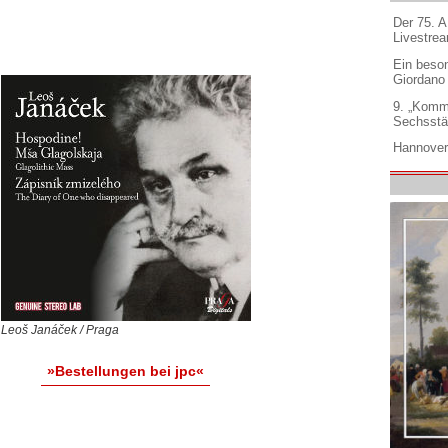
Der 75. 
Livestre
Ein beso
Giordano
9. „Komm
Sechsstä
Hannover
Leoš Janáček / Praga
»Bestellungen bei jpc«