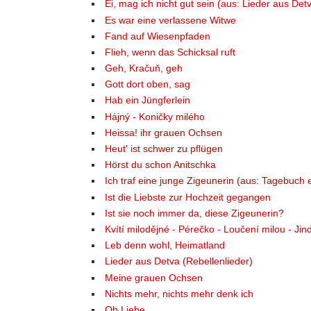
Ei, mag ich nicht gut sein (aus: Lieder aus Det
Es war eine verlassene Witwe
Fand auf Wiesenpfaden
Flieh, wenn das Schicksal ruft
Geh, Kračuň, geh
Gott dort oben, sag
Hab ein Jüngferlein
Hájný - Koničky milého
Heissa! ihr grauen Ochsen
Heut' ist schwer zu pflügen
Hörst du schon Anitschka
Ich traf eine junge Zigeunerin (aus: Tagebuch
Ist die Liebste zur Hochzeit gegangen
Ist sie noch immer da, diese Zigeunerin?
Kvítí milodějné - Pérečko - Loučení milou - Ji
Leb denn wohl, Heimatland
Lieder aus Detva (Rebellenlieder)
Meine grauen Ochsen
Nichts mehr, nichts mehr denk ich
Oh Liebe