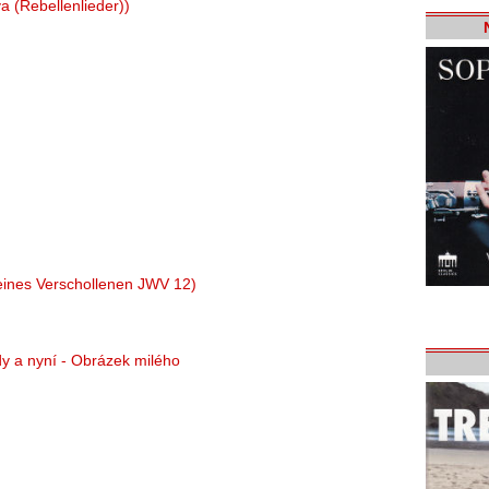
va (Rebellenlieder))
 eines Verschollenen JWV 12)
ndy a nyní - Obrázek milého