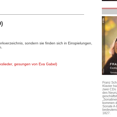
)
rkverzeichnis, sondern sie finden sich in Einspielungen,
n.
lkslieder, gesungen von Eva Gabel)
Franz Sch
Klavier h
zwei CDs 
des Neunz
geschäftst
„Sonatine
kommen di
Sonate A-
bedeutend
1827.