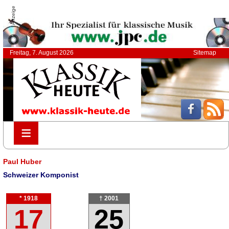
Anzeige
Freitag, 7. August 2026
Sitemap
≡
≡
Paul Huber
Schweizer Komponist
* 1918
† 2001
17
25