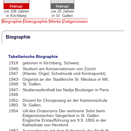
Februar
Februar
vor 108 Jahren
vor 25 Jahren
in Kirchberg
in St. Gallen
Biographie
Diskographie
Werke
Zeitgenossen
Biographie
Tabellarische Biographie
1918
geboren in Kirchberg, Schweiz.
1940-
Studium am Konservatorium von Zürich
1947
(Klavier, Orgel, Schulmusik und Kontrapunkt).
1943-
Organist an der Stadtkirche St. Nikolaus in Wil,
1949
St. Gallen.
1947-
Studienaufenthalt bei Nadja Boulanger in Paris.
1948
1951-
Dozent für Chorgesang an der Kantonsschule
1983
St. Gallen.
1954
UA des Oratoriums Der verlorene Sohn beim
Eidgenössischen Sängerfest in St. Gallen.
Englische Erstaufführung am 9.9. 1955 in der
Kathedrale von Hereford.
1982
Auszeichnung mit dem Kulturpreis der Stadt St.