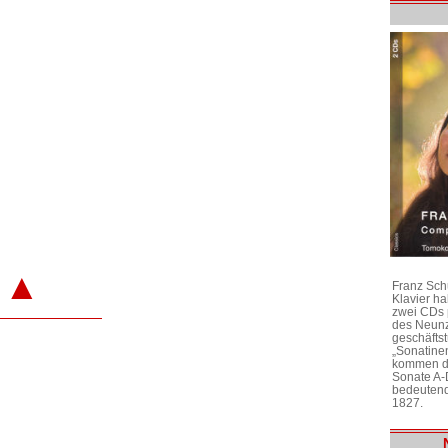
▲
Franz Sch
Klavier h
zwei CDs 
des Neunz
geschäftst
„Sonatine
kommen di
Sonate A-
bedeutend
1827.