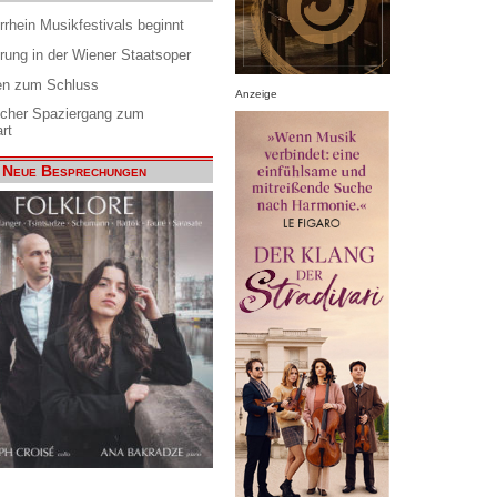
rrhein Musikfestivals beginnt
rung in der Wiener Staatsoper
en zum Schluss
Anzeige
scher Spaziergang zum
rt
Neue Besprechungen