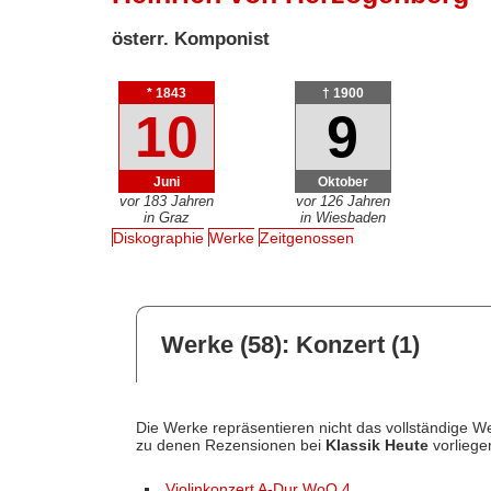
österr. Komponist
* 1843
† 1900
10
9
Juni
Oktober
vor 183 Jahren
vor 126 Jahren
in Graz
in Wiesbaden
Diskographie
Werke
Zeitgenossen
Werke (58): Konzert (1)
Die Werke repräsentieren nicht das vollständige We
zu denen Rezensionen bei
Klassik Heute
vorliege
Violinkonzert A-Dur WoO 4