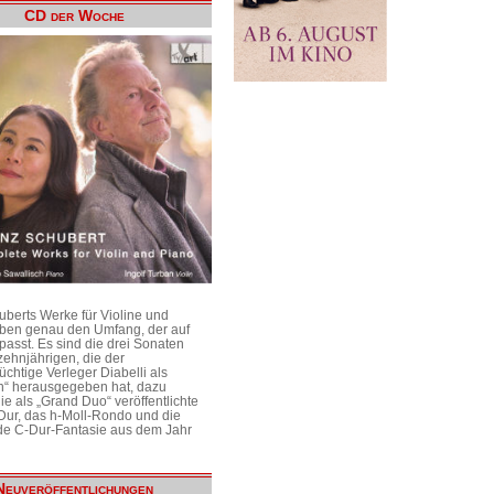
CD der Woche
uberts Werke für Violine und
aben genau den Umfang, der auf
passt. Es sind die drei Sonaten
ehnjährigen, die der
üchtige Verleger Diabelli als
n“ herausgegeben hat, dazu
e als „Grand Duo“ veröffentlichte
Dur, das h-Moll-Rondo und die
e C-Dur-Fantasie aus dem Jahr
Neuveröffentlichungen