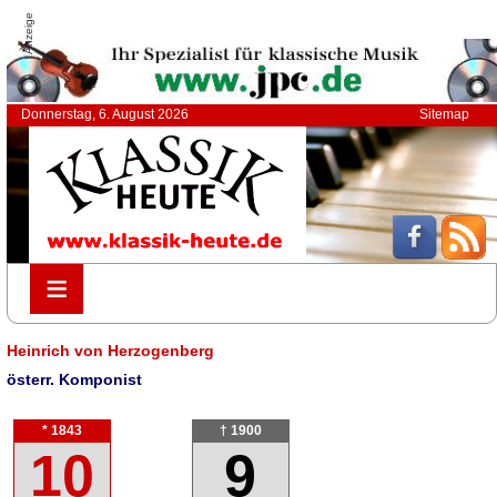
Anzeige
Donnerstag, 6. August 2026
Sitemap
≡
≡
Heinrich von Herzogenberg
österr. Komponist
* 1843
† 1900
10
9