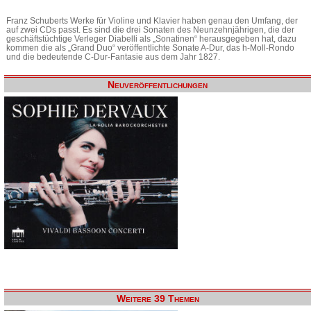
Franz Schuberts Werke für Violine und Klavier haben genau den Umfang, der
auf zwei CDs passt. Es sind die drei Sonaten des Neunzehnjährigen, die der
geschäftstüchtige Verleger Diabelli als „Sonatinen“ herausgegeben hat, dazu
kommen die als „Grand Duo“ veröffentlichte Sonate A-Dur, das h-Moll-Rondo
und die bedeutende C-Dur-Fantasie aus dem Jahr 1827.
Neuveröffentlichungen
Weitere 39 Themen