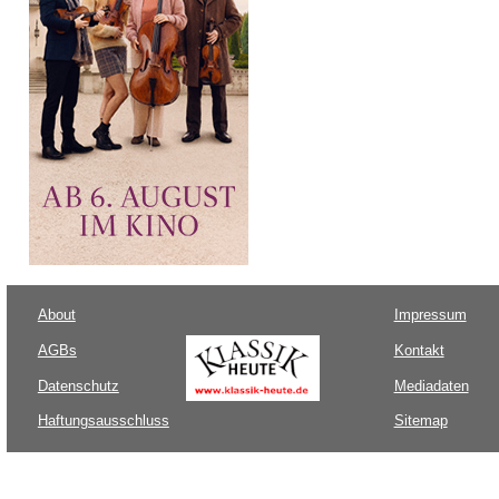
About
Impressum
AGBs
Kontakt
Datenschutz
Mediadaten
Haftungsausschluss
Sitemap