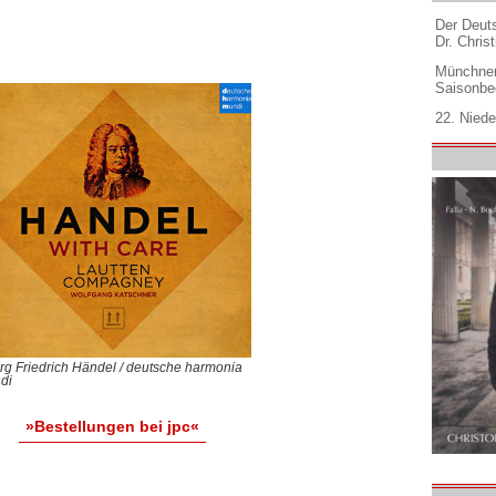
Der Deuts
Dr. Christ
Münchner
Saisonbe
22. Niede
g Friedrich Händel / deutsche harmonia
di
»Bestellungen bei jpc«