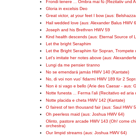
Frondi tenere ... Ombra mai fù (Rezitativ und
Gloria in excelsis Deo
Great victor, at your feet I bow (aus: Belshaz
Hail wedded love (aus: Alexander Balus HWV 
Joseph and his Brethren HWV 59
Kind health descends (aus: Eternal Source of L
Let the bright Seraphim
Let the Bright Seraphim für Sopran, Trompet
Let's imitate her notes above (aus: Alexander
Lungi da me pensier tiranno
No se emendará jamás HWV 140 (Kantate)
No, di voi non vuo' fidarmi HWV 189 für 2 Sop
Non è si vago e bello (Arie des Caesar - aus: G
Notte funesta ... Ferma l'ali (Recitativo ed ar
Notte placida e cheta HWV 142 (Kantate)
O fairest of ten thousand fair (aus: Saul HWV 
Oh peerless maid (aus: Joshua HWV 64)
Olinto, pastore arcade HWV 143 (Oh! come chia
orchestra)
Our limpid streams (aus: Joshua HWV 64)