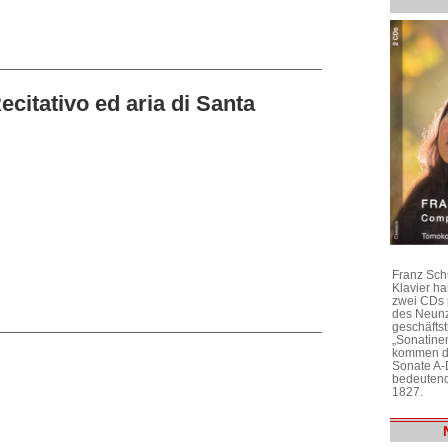
Recitativo ed aria di Santa
Franz Sch
Klavier h
zwei CDs 
des Neunz
geschäftst
„Sonatine
kommen di
Sonate A-
bedeutend
1827.