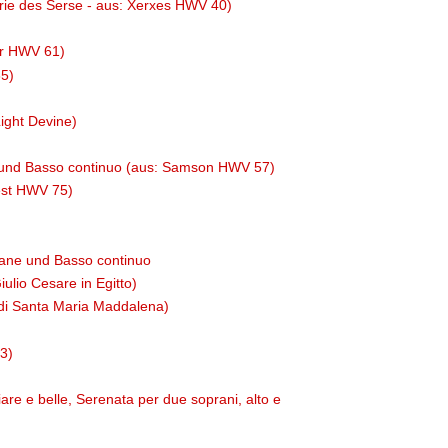
 Arie des Serse - aus: Xerxes HWV 40)
zar HWV 61)
65)
ight Devine)
e und Basso continuo (aus: Samson HWV 57)
fest HWV 75)
rane und Basso continuo
iulio Cesare in Egitto)
ia di Santa Maria Maddalena)
53)
re e belle, Serenata per due soprani, alto e