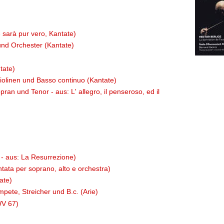
sarà pur vero, Kantate)
und Orchester (Kantate)
tate)
olinen und Basso continuo (Kantate)
ran und Tenor - aus: L' allegro, il penseroso, ed il
o - aus: La Resurrezione)
ata per soprano, alto e orchestra)
ate)
mpete, Streicher und B.c. (Arie)
WV 67)