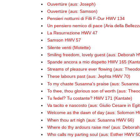
Ouvertüre (aus: Joseph)
Ouvertüre (aus: Samson)
Pensieri notturni di Filli F-Dur HWV 134
Un pensiero nemico di pace (Aria della Bellezz
La Resurrezione HWV 47
Samson HWV 57
Silente venti (Motette)
Smiling freedom, lovely guest (aus: Deborah 
Spande ancora a mio dispetto HWV 165 (Kanta
Streams of pleasure ever flowing (aus: Theo
These labours past (aus: Jephta HWV 70)
To my chaste Susanna's praise (aus: Susann
To thee, thou glorious son of worth (aus: The
Tu fedel? Tu costante? HWV 171 (Kantate)
Va tacito e nascosto (aus: Giulio Cesare in Egit
Welcome as the dawn of day (aus: Solomon 
When thou art nigh (aus: Susanna HWV 66)
Where do thy ardours raise me! (aus: Debora
Who calls my parting soul (aus: Esther HWV 5