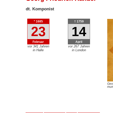
dt. Komponist
* 1685
† 1759
23
14
Februar
April
vor 341 Jahren
vor 267 Jahren
in Halle
in London
Geor
mun