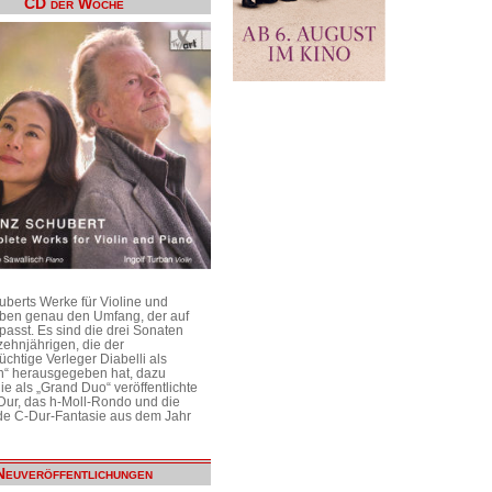
CD der Woche
uberts Werke für Violine und
aben genau den Umfang, der auf
passt. Es sind die drei Sonaten
ehnjährigen, die der
üchtige Verleger Diabelli als
n“ herausgegeben hat, dazu
e als „Grand Duo“ veröffentlichte
Dur, das h-Moll-Rondo und die
e C-Dur-Fantasie aus dem Jahr
Neuveröffentlichungen