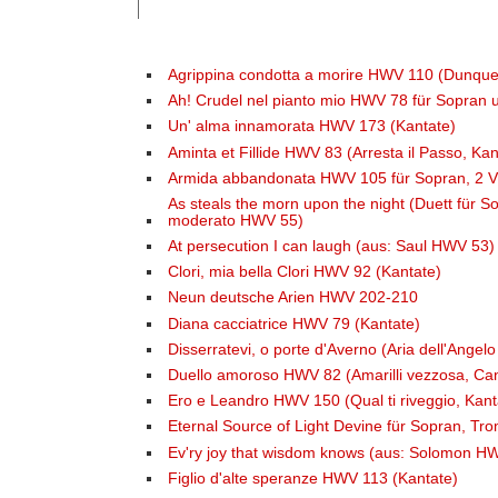
Agrippina condotta a morire HWV 110 (Dunque 
Ah! Crudel nel pianto mio HWV 78 für Sopran 
Un' alma innamorata HWV 173 (Kantate)
Aminta et Fillide HWV 83 (Arresta il Passo, Kan
Armida abbandonata HWV 105 für Sopran, 2 Vi
As steals the morn upon the night (Duett für Sop
moderato HWV 55)
At persecution I can laugh (aus: Saul HWV 53)
Clori, mia bella Clori HWV 92 (Kantate)
Neun deutsche Arien HWV 202-210
Diana cacciatrice HWV 79 (Kantate)
Disserratevi, o porte d'Averno (Aria dell'Angel
Duello amoroso HWV 82 (Amarilli vezzosa, Cant
Ero e Leandro HWV 150 (Qual ti riveggio, Kant
Eternal Source of Light Devine für Sopran, Tro
Ev'ry joy that wisdom knows (aus: Solomon H
Figlio d'alte speranze HWV 113 (Kantate)