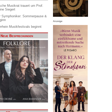
che Musikrat trauert um Prof.
ine Siegert
 Symphoniker: Sommerpause &
ginn
Anzeige
rrhein Musikfestivals beginnt
Neue Besprechungen