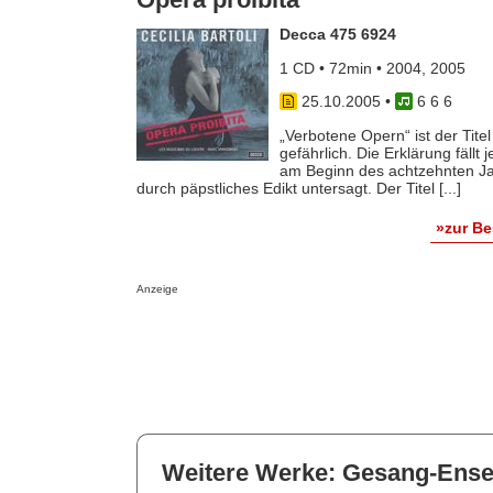
Decca 475 6924
1 CD • 72min • 2004, 2005
25.10.2005
•
6 6 6
„Verbotene Opern“ ist der Titel 
gefährlich. Die Erklärung fäll
am Beginn des achtzehnten Ja
durch päpstliches Edikt untersagt. Der Titel [...]
»zur B
Anzeige
Weitere Werke: Gesang-Ens