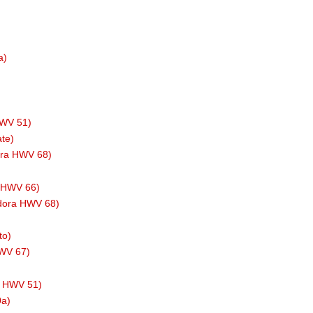
a)
HWV 51)
te)
dora HWV 68)
a HWV 66)
odora HWV 68)
to)
HWV 67)
h HWV 51)
0a)