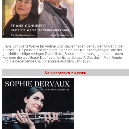
Franz Schuberts Werke für Violine und Klavier haben genau den Umfang, der
auf zwei CDs passt. Es sind die drei Sonaten des Neunzehnjährigen, die der
geschäftstüchtige Verleger Diabelli als „Sonatinen“ herausgegeben hat, dazu
kommen die als „Grand Duo“ veröffentlichte Sonate A-Dur, das h-Moll-Rondo
und die bedeutende C-Dur-Fantasie aus dem Jahr 1827.
Neuveröffentlichungen