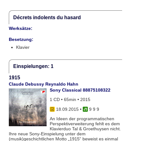
Décrets indolents du hasard
Werksätze:
Besetzung:
Klavier
Einspielungen: 1
1915
Claude Debussy Reynaldo Hahn
Sony Classical 88875108322
1 CD • 65min • 2015
18.09.2015
•
9 9 9
An Ideen der programmatischen
Perspektiverweiterung fehlt es dem
Klavierduo Tal & Groethuysen nicht.
Ihre neue Sony-Einspielung unter dem
(musik)geschichtlichen Motto „1915“ beweist es einmal