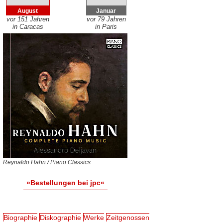
August
Januar
vor 151 Jahren
vor 79 Jahren
in Caracas
in Paris
Reynaldo Hahn / Piano Classics
»Bestellungen bei jpc«
Biographie
Diskographie
Werke
Zeitgenossen