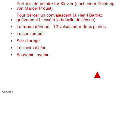
Portraits de peintre für Klavier (nach einer Dichtung
von Marcel Proust)
Pour bercer un convalescent (à Henri Bardac
grièvement blessé à la bataille de l'Aisne)
Le ruban dénoué - 12 valses pour deux pianos
Le seul amour
Soir d'orage
Les soirs d'albi
Souvenir...avenir...
▲
Anzeige