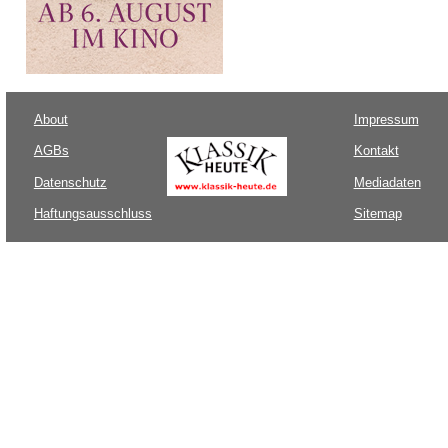
About
Impressum
AGBs
Kontakt
Datenschutz
Mediadaten
Haftungsausschluss
Sitemap