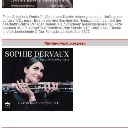
Franz Schuberts Werke für Violine und Klavier haben genau den Umfang, der
auf zwei CDs passt. Es sind die drei Sonaten des Neunzehnjährigen, die der
geschäftstüchtige Verleger Diabelli als „Sonatinen“ herausgegeben hat, dazu
kommen die als „Grand Duo“ veröffentlichte Sonate A-Dur, das h-Moll-Rondo
und die bedeutende C-Dur-Fantasie aus dem Jahr 1827.
Neuveröffentlichungen