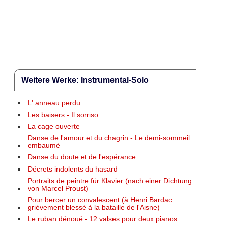
Weitere Werke: Instrumental-Solo
L' anneau perdu
Les baisers - Il sorriso
La cage ouverte
Danse de l'amour et du chagrin - Le demi-sommeil
embaumé
Danse du doute et de l'espérance
Décrets indolents du hasard
Portraits de peintre für Klavier (nach einer Dichtung
von Marcel Proust)
Pour bercer un convalescent (à Henri Bardac
grièvement blessé à la bataille de l'Aisne)
Le ruban dénoué - 12 valses pour deux pianos