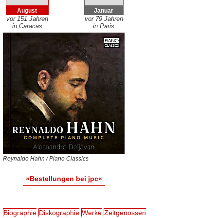
August
Januar
vor 151 Jahren
vor 79 Jahren
in Caracas
in Paris
Reynaldo Hahn / Piano Classics
»Bestellungen bei jpc«
Biographie
Diskographie
Werke
Zeitgenossen