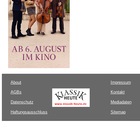
About
Impressum
AGBs
Kontakt
Datenschutz
Mediadaten
Haftungsausschluss
Sitemap