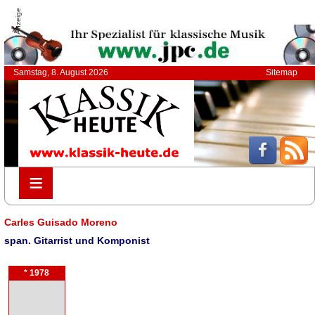
Anzeige
Samstag, 8. August 2026
Sitemap
≡
≡
Carles Guisado Moreno
span. Gitarrist und Komponist
* 1978