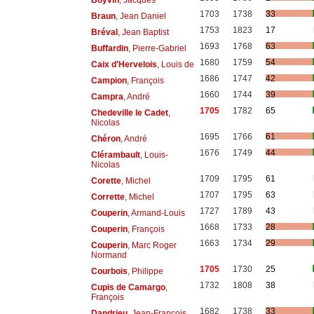
1703
1738
33
Braun
, Jean Daniel
1753
1823
17
Bréval
, Jean Baptist
1693
1768
63
Buffardin
, Pierre-Gabriel
1680
1759
54
Caix d'Hervelois
, Louis de
1686
1747
42
Campion
, François
1660
1744
39
Campra
, André
1705
1782
65
Chedeville le Cadet
,
Nicolas
1695
1766
61
Chéron
, André
1676
1749
44
Clérambault
, Louis-
Nicolas
1709
1795
61
Corette
, Michel
1707
1795
63
Corrette
, Michel
1727
1789
43
Couperin
, Armand-Louis
1668
1733
28
Couperin
, François
1663
1734
29
Couperin
, Marc Roger
Normand
1705
1730
25
Courbois
, Philippe
1732
1808
38
Cupis de Camargo
,
François
1682
1738
33
Dandrieu
, Jean-François