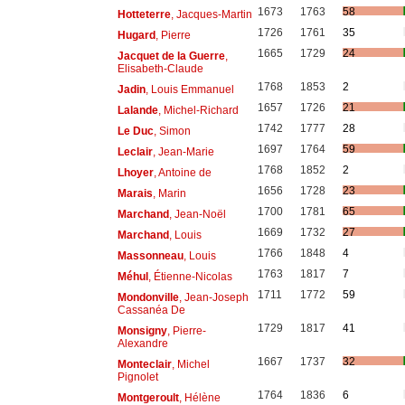
1673
1763
58
Hotteterre
, Jacques-Martin
1726
1761
35
Hugard
, Pierre
1665
1729
24
Jacquet de la Guerre
,
Elisabeth-Claude
1768
1853
2
Jadin
, Louis Emmanuel
1657
1726
21
Lalande
, Michel-Richard
1742
1777
28
Le Duc
, Simon
1697
1764
59
Leclair
, Jean-Marie
1768
1852
2
Lhoyer
, Antoine de
1656
1728
23
Marais
, Marin
1700
1781
65
Marchand
, Jean-Noël
1669
1732
27
Marchand
, Louis
1766
1848
4
Massonneau
, Louis
1763
1817
7
Méhul
, Étienne-Nicolas
1711
1772
59
Mondonville
, Jean-Joseph
Cassanéa De
1729
1817
41
Monsigny
, Pierre-
Alexandre
1667
1737
32
Monteclair
, Michel
Pignolet
1764
1836
6
Montgeroult
, Hélène