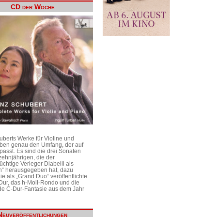
CD der Woche
uberts Werke für Violine und
aben genau den Umfang, der auf
passt. Es sind die drei Sonaten
ehnjährigen, die der
üchtige Verleger Diabelli als
n“ herausgegeben hat, dazu
e als „Grand Duo“ veröffentlichte
Dur, das h-Moll-Rondo und die
e C-Dur-Fantasie aus dem Jahr
Neuveröffentlichungen