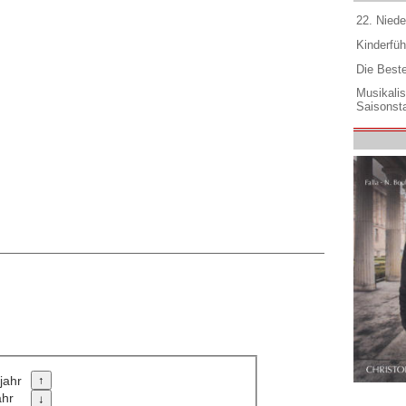
22. Niede
Kinderfüh
Die Best
Musikali
Saisonsta
jahr
ahr