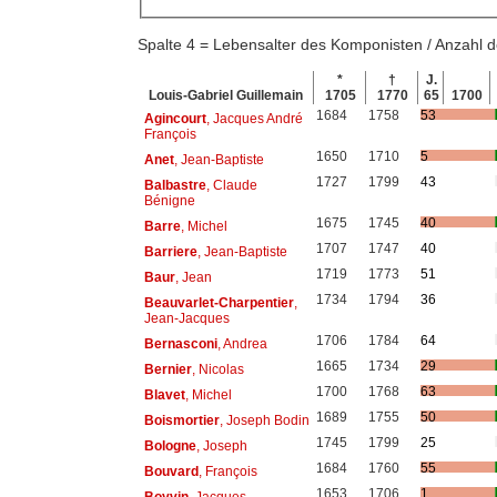
Spalte 4 = Lebensalter des Komponisten / Anzahl
*
†
J.
Louis-Gabriel Guillemain
1705
1770
65
1700
1684
1758
53
Agincourt
, Jacques André
François
1650
1710
5
Anet
, Jean-Baptiste
1727
1799
43
Balbastre
, Claude
Bénigne
1675
1745
40
Barre
, Michel
1707
1747
40
Barriere
, Jean-Baptiste
1719
1773
51
Baur
, Jean
1734
1794
36
Beauvarlet-Charpentier
,
Jean-Jacques
1706
1784
64
Bernasconi
, Andrea
1665
1734
29
Bernier
, Nicolas
1700
1768
63
Blavet
, Michel
1689
1755
50
Boismortier
, Joseph Bodin
1745
1799
25
Bologne
, Joseph
1684
1760
55
Bouvard
, François
1653
1706
1
Boyvin
, Jacques