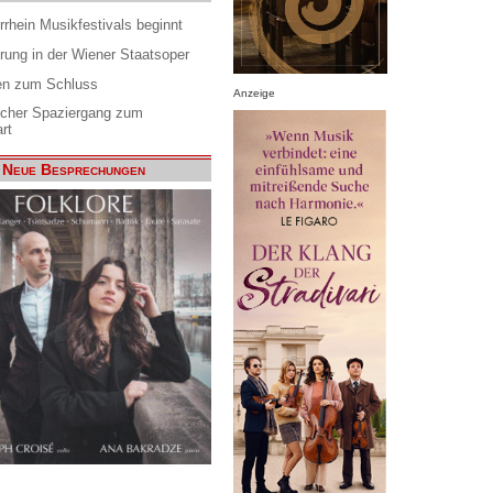
rrhein Musikfestivals beginnt
rung in der Wiener Staatsoper
en zum Schluss
Anzeige
scher Spaziergang zum
rt
Neue Besprechungen