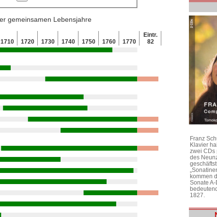
 der gemeinsamen Lebensjahre
Eintr.
1710
1720
1730
1740
1750
1760
1770
82
Franz Sch
Klavier h
zwei CDs 
des Neunz
geschäftst
„Sonatine
kommen di
Sonate A-
bedeutend
1827.