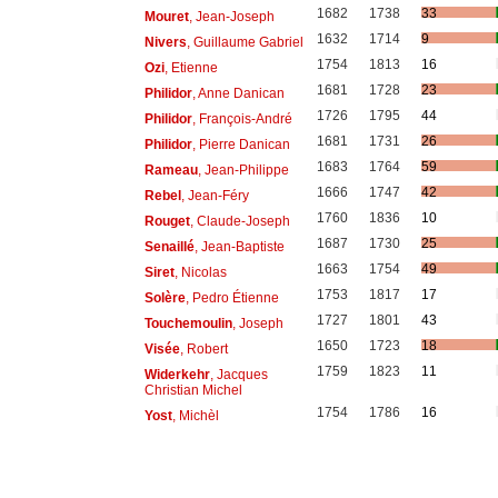
1682
1738
33
Mouret
, Jean-Joseph
1632
1714
9
Nivers
, Guillaume Gabriel
1754
1813
16
Ozi
, Etienne
1681
1728
23
Philidor
, Anne Danican
1726
1795
44
Philidor
, François-André
1681
1731
26
Philidor
, Pierre Danican
1683
1764
59
Rameau
, Jean-Philippe
1666
1747
42
Rebel
, Jean-Féry
1760
1836
10
Rouget
, Claude-Joseph
1687
1730
25
Senaillé
, Jean-Baptiste
1663
1754
49
Siret
, Nicolas
1753
1817
17
Solère
, Pedro Étienne
1727
1801
43
Touchemoulin
, Joseph
1650
1723
18
Visée
, Robert
1759
1823
11
Widerkehr
, Jacques
Christian Michel
1754
1786
16
Yost
, Michèl