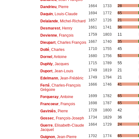
1664
1733
28
Dandrieu
, Pierre
1694
1772
65
Daquin
, Louis-Claude
1657
1726
21
Delalande
, Michel-Richard
1661
1741
36
Desmarest
, Henry
1759
1803
11
Devienne
, François
1667
1740
35
Dieupart
, Charles François
1710
1755
45
Dollé
, Charles
1680
1756
51
Dornel
, Antoine
1715
1789
55
Duphly
, Jacques
1749
1819
21
Duport
, Jean-Louis
1749
1794
21
Edelmann
, Jean-Frédéric
1666
1746
41
Ferté
, Charles-François
Grégoire
1699
1782
65
Forqueray
, Antoine
1698
1787
65
Francoeur
, François
1728
1800
42
Gaviniès
, Pierre
1734
1829
36
Gossec
, François-Joseph
1664
1729
24
Guerre
, Elisabeth-Claude
Jacquet
1702
1774
65
Guignon
, Jean-Pierre