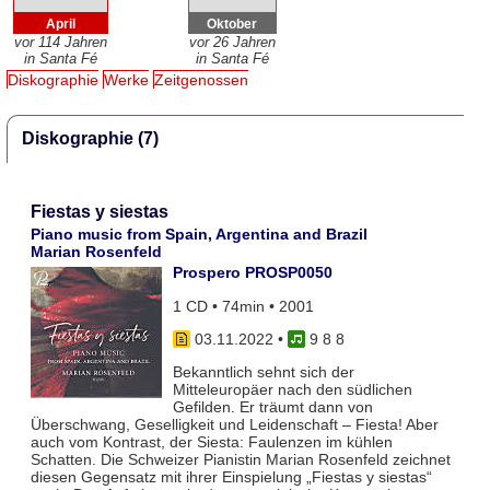
April
Oktober
vor 114 Jahren
vor 26 Jahren
in Santa Fé
in Santa Fé
Diskographie
Werke
Zeitgenossen
Diskographie (7)
Fiestas y siestas
Piano music from Spain, Argentina and Brazil
Marian Rosenfeld
Prospero PROSP0050
1 CD • 74min • 2001
03.11.2022
•
9 8 8
Bekanntlich sehnt sich der
Mitteleuropäer nach den südlichen
Gefilden. Er träumt dann von
Überschwang, Geselligkeit und Leidenschaft – Fiesta! Aber
auch vom Kontrast, der Siesta: Faulenzen im kühlen
Schatten. Die Schweizer Pianistin Marian Rosenfeld zeichnet
diesen Gegensatz mit ihrer Einspielung „Fiestas y siestas“