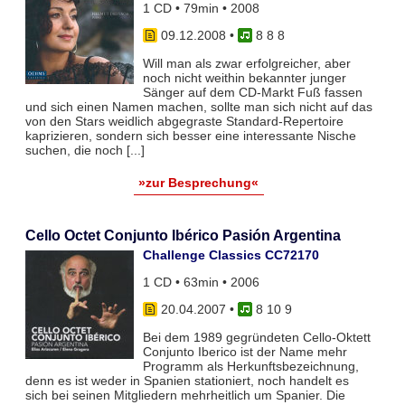
1 CD • 79min • 2008
09.12.2008
•
8 8 8
Will man als zwar erfolgreicher, aber
noch nicht weithin bekannter junger
Sänger auf dem CD-Markt Fuß fassen
und sich einen Namen machen, sollte man sich nicht auf das
von den Stars weidlich abgegraste Standard-Repertoire
kaprizieren, sondern sich besser eine interessante Nische
suchen, die noch [...]
»zur Besprechung«
Cello Octet Conjunto Ibérico Pasión Argentina
Challenge Classics CC72170
1 CD • 63min • 2006
20.04.2007
•
8 10 9
Bei dem 1989 gegründeten Cello-Oktett
Conjunto Iberico ist der Name mehr
Programm als Herkunftsbezeichnung,
denn es ist weder in Spanien stationiert, noch handelt es
sich bei seinen Mitgliedern mehrheitlich um Spanier. Die