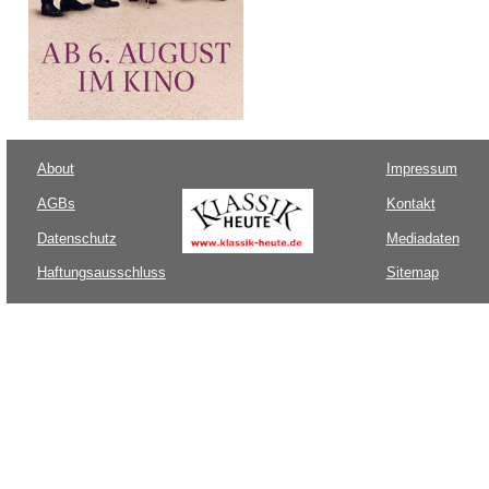
About
Impressum
AGBs
Kontakt
Datenschutz
Mediadaten
Haftungsausschluss
Sitemap