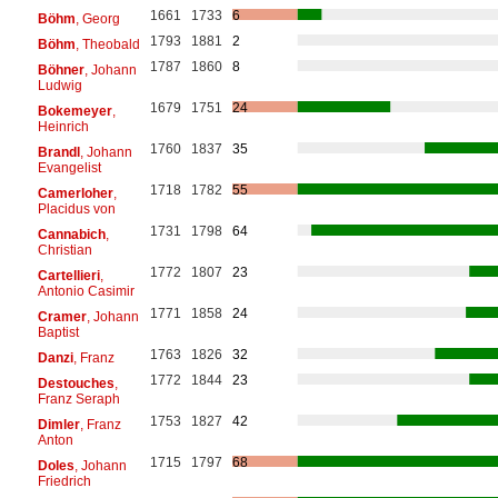
1661
1733
6
Böhm
, Georg
1793
1881
2
Böhm
, Theobald
1787
1860
8
Böhner
, Johann
Ludwig
1679
1751
24
Bokemeyer
,
Heinrich
1760
1837
35
Brandl
, Johann
Evangelist
1718
1782
55
Camerloher
,
Placidus von
1731
1798
64
Cannabich
,
Christian
1772
1807
23
Cartellieri
,
Antonio Casimir
1771
1858
24
Cramer
, Johann
Baptist
1763
1826
32
Danzi
, Franz
1772
1844
23
Destouches
,
Franz Seraph
1753
1827
42
Dimler
, Franz
Anton
1715
1797
68
Doles
, Johann
Friedrich