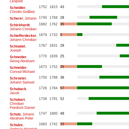
Leopold
1752
1815
43
Scheidler
,
Christin Gottlieb
1740
1768
28
Scherer
, Johann
1682
1762
35
Schickhardt
,
Johann Christian
1679
1732
5
Schiefferdecker
,
Johann Christian
1767
1831
28
Schnabel
,
Joseph
1770
1839
25
Schneider
,
Georg Abraham
1673
1752
25
Schneider
,
Conrad Michael
1750
1788
38
Schroeter
,
Johann Samuel
1726
1784
57
Schuback
,
Jacob
1739
1791
52
Schubart
,
Christian
Friedrich Daniel
1747
1800
48
Schulz
, Johann
Abraham Peter
1683
1742
15
Schulze
,
Andreas Heinrich