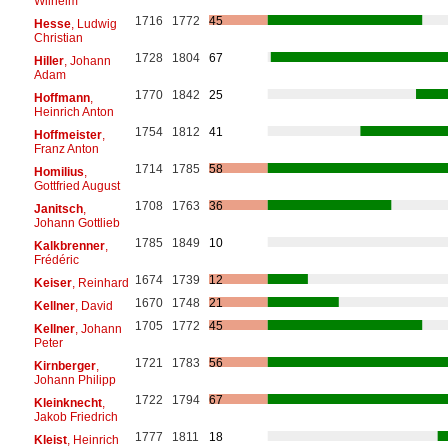
Wilhelm
1716
1772
45
Hesse
, Ludwig
Christian
1728
1804
67
Hiller
, Johann
Adam
1770
1842
25
Hoffmann
,
Heinrich Anton
1754
1812
41
Hoffmeister
,
Franz Anton
1714
1785
58
Homilius
,
Gottfried August
1708
1763
36
Janitsch
,
Johann Gottlieb
1785
1849
10
Kalkbrenner
,
Frédéric
1674
1739
12
Keiser
, Reinhard
1670
1748
21
Kellner
, David
1705
1772
45
Kellner
, Johann
Peter
1721
1783
56
Kirnberger
,
Johann Philipp
1722
1794
67
Kleinknecht
,
Jakob Friedrich
1777
1811
18
Kleist
, Heinrich