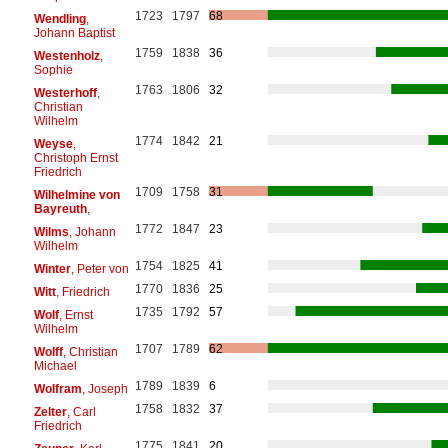
1723
1797
68
Wendling
,
Johann Baptist
1759
1838
36
Westenholz
,
Sophie
1763
1806
32
Westerhoff
,
Christian
Wilhelm
1774
1842
21
Weyse
,
Christoph Ernst
Friedrich
1709
1758
31
Wilhelmine von
Bayreuth
,
1772
1847
23
Wilms
, Johann
Wilhelm
1754
1825
41
Winter
, Peter von
1770
1836
25
Witt
, Friedrich
1735
1792
57
Wolf
, Ernst
Wilhelm
1707
1789
62
Wolff
, Christian
Michael
1789
1839
6
Wolfram
, Joseph
1758
1832
37
Zelter
, Carl
Friedrich
1775
1841
20