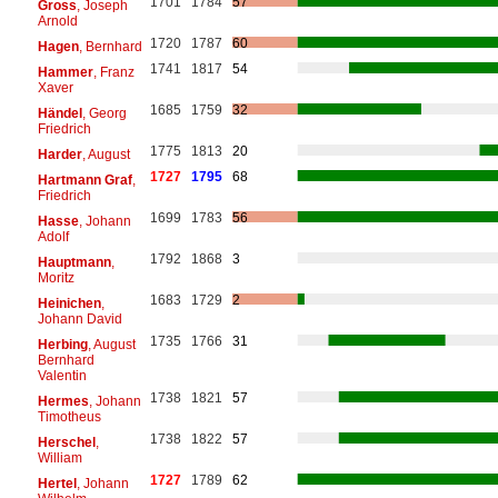
1701
1784
57
Gross
, Joseph
Arnold
1720
1787
60
Hagen
, Bernhard
1741
1817
54
Hammer
, Franz
Xaver
1685
1759
32
Händel
, Georg
Friedrich
1775
1813
20
Harder
, August
1727
1795
68
Hartmann Graf
,
Friedrich
1699
1783
56
Hasse
, Johann
Adolf
1792
1868
3
Hauptmann
,
Moritz
1683
1729
2
Heinichen
,
Johann David
1735
1766
31
Herbing
, August
Bernhard
Valentin
1738
1821
57
Hermes
, Johann
Timotheus
1738
1822
57
Herschel
,
William
1727
1789
62
Hertel
, Johann