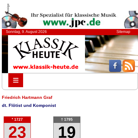
Anzeige
Sonntag, 9. August 2026
Sitemap
≡
≡
Friedrich Hartmann Graf
dt. Flötist und Komponist
* 1727
† 1795
23
19