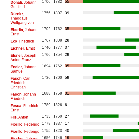
1706
1782
55
Donati
, Johann
Gottfried
1756
1807
39
Dürnitz
,
Thaddäus
Wolfgang von
1702
1762
35
Eberlin
, Johann
Ernst
1767
1838
28
Eck
, Friedrich
1740
1777
37
Eichner
, Ernst
1766
1854
29
Elsner
, Joseph
Anton Franz
1694
1762
35
Endler
, Johann
Samuel
1736
1800
59
Fasch
, Carl
Friedrich
Christian
1688
1758
31
Fasch
, Johann
Friedrich
1789
1826
6
Fesca
, Friedrich
Ernst
1733
1760
27
Fils
, Anton
1778
1837
17
Fiorillo
, Federigo
1755
1823
40
Fiorillo
, Federigo
1656
1746
19
Fischer
, Johann