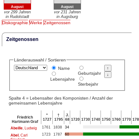
August
August
vor 299 Jahren
vor 231 Jahren
in Rudolstadt
in Augsburg
Diskographie
Werke
Zeitgenossen
Zeitgenossen
Länderauswahl / Sortieren
Name
Geburtsjahr
Lebensjahre
Sterbejahr
Spalte 4 = Lebensalter des Komponisten / Anzahl der
gemeinsamen Lebensjahre
*
†
J.
Friedrich
1727
1795
68
1720
1730
1740
1750
1760
1770
178
Hartmann Graf
1761
1838
34
Abeille
, Ludwig
1723
1787
60
Abel
, Carl