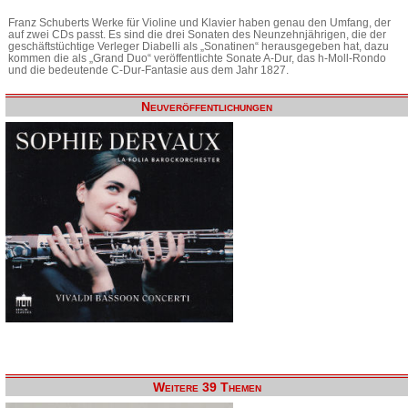
Franz Schuberts Werke für Violine und Klavier haben genau den Umfang, der
auf zwei CDs passt. Es sind die drei Sonaten des Neunzehnjährigen, die der
geschäftstüchtige Verleger Diabelli als „Sonatinen“ herausgegeben hat, dazu
kommen die als „Grand Duo“ veröffentlichte Sonate A-Dur, das h-Moll-Rondo
und die bedeutende C-Dur-Fantasie aus dem Jahr 1827.
Neuveröffentlichungen
Weitere 39 Themen