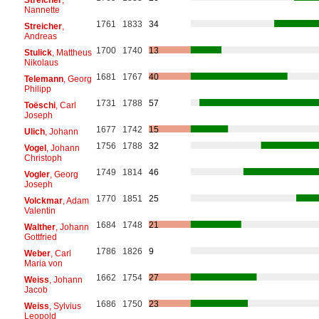
Nannette
1761
1833
34
Streicher
,
Andreas
1700
1740
13
Stulick
, Mattheus
Nikolaus
1681
1767
40
Telemann
, Georg
Philipp
1731
1788
57
Toëschi
, Carl
Joseph
1677
1742
15
Ulich
, Johann
1756
1788
32
Vogel
, Johann
Christoph
1749
1814
46
Vogler
, Georg
Joseph
1770
1851
25
Volckmar
, Adam
Valentin
1684
1748
21
Walther
, Johann
Gottfried
1786
1826
9
Weber
, Carl
Maria von
1662
1754
27
Weiss
, Johann
Jacob
1686
1750
23
Weiss
, Sylvius
Leopold