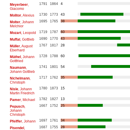
1791
1864
4
Meyerbeer
,
Giacomo
1730
1773
43
Molitor
, Alexius
1695
1765
38
Molter
, Johann
Melchior
1719
1787
60
Mozart
, Leopold
1690
1770
43
Muffat
, Gottlieb
1767
1817
28
Müller
, August
Eberhard
1728
1788
60
Müthel
, Johann
Gottfried
1741
1801
54
Naumann
,
Johann Gottlieb
1717
1762
35
Nichelmann
,
Christoph
1780
1873
15
Nisle
, Johann
Martin Friedrich
1782
1827
13
Pamer
, Michael
1667
1752
25
Pepusch
,
Johann
Christoph
1697
1761
34
Pfeiffer
, Johann
1687
1755
28
Pisendel
,