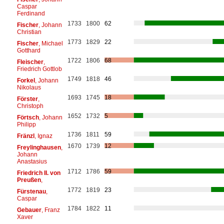
Caspar
Ferdinand
1733
1800
62
Fischer
, Johann
Christian
1773
1829
22
Fischer
, Michael
Gotthard
1722
1806
68
Fleischer
,
Friedrich Gottlob
1749
1818
46
Forkel
, Johann
Nikolaus
1693
1745
18
Förster
,
Christoph
1652
1732
5
Förtsch
, Johann
Philipp
1736
1811
59
Fränzl
, Ignaz
1670
1739
12
Freylinghausen
,
Johann
Anastasius
1712
1786
59
Friedrich II. von
Preußen
,
1772
1819
23
Fürstenau
,
Caspar
1784
1822
11
Gebauer
, Franz
Xaver