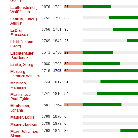
Georg
1676
1754
27
Lauffensteiner
,
Wolff Jakob
1752
1790
38
Lebrun
, Ludwig
August
1756
1791
35
LeBrun
,
Francesca
1769
1843
26
Lickl
, Johann
Georg
1673
1756
29
Liechtenauer
,
Paul Ignaz
1680
1762
35
Linike
, Georg
1718
1795
68
Marpurg
,
Friedrich Wilhelm
1744
1812
51
Martines
,
Marianne
1741
1816
54
Martini
, Jean-
Paul-Égide
1681
1764
37
Mattheson
,
Johann
1789
1878
6
Maurer
, Louis
1789
1878
6
Maurer
, Ludwig
1763
1845
32
Mayr
, Johannes
Simon