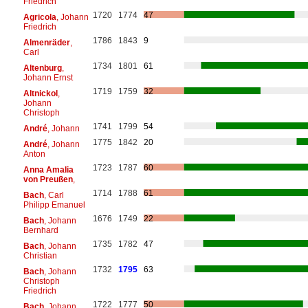
Friedrich
1720
1774
47
Agricola
, Johann
Friedrich
1786
1843
9
Almenräder
,
Carl
1734
1801
61
Altenburg
,
Johann Ernst
1719
1759
32
Altnickol
,
Johann
Christoph
1741
1799
54
André
, Johann
1775
1842
20
André
, Johann
Anton
1723
1787
60
Anna Amalia
von Preußen
,
1714
1788
61
Bach
, Carl
Philipp Emanuel
1676
1749
22
Bach
, Johann
Bernhard
1735
1782
47
Bach
, Johann
Christian
1732
1795
63
Bach
, Johann
Christoph
Friedrich
1722
1777
50
Bach
, Johann