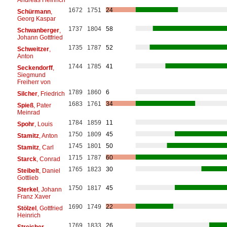
1672
1751
24
Schürmann
,
Georg Kaspar
1737
1804
58
Schwanberger
,
Johann Gottfried
1735
1787
52
Schweitzer
,
Anton
1744
1785
41
Seckendorff
,
Siegmund
Freiherr von
1789
1860
6
Silcher
, Friedrich
1683
1761
34
Spieß
, Pater
Meinrad
1784
1859
11
Spohr
, Louis
1750
1809
45
Stamitz
, Anton
1745
1801
50
Stamitz
, Carl
1715
1787
60
Starck
, Conrad
1765
1823
30
Steibelt
, Daniel
Gottlieb
1750
1817
45
Sterkel
, Johann
Franz Xaver
1690
1749
22
Stölzel
, Gottfried
Heinrich
1769
1833
26
Streicher
,