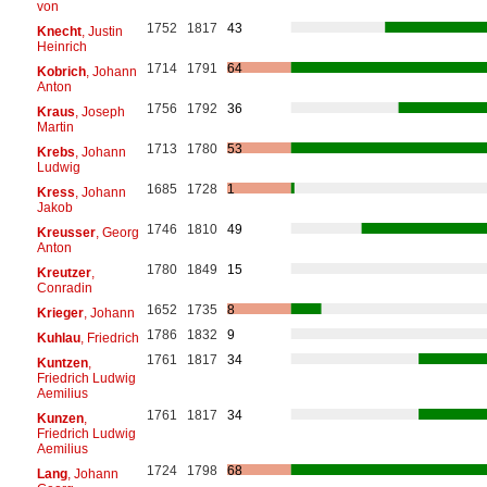
von
1752
1817
43
Knecht
, Justin
Heinrich
1714
1791
64
Kobrich
, Johann
Anton
1756
1792
36
Kraus
, Joseph
Martin
1713
1780
53
Krebs
, Johann
Ludwig
1685
1728
1
Kress
, Johann
Jakob
1746
1810
49
Kreusser
, Georg
Anton
1780
1849
15
Kreutzer
,
Conradin
1652
1735
8
Krieger
, Johann
1786
1832
9
Kuhlau
, Friedrich
1761
1817
34
Kuntzen
,
Friedrich Ludwig
Aemilius
1761
1817
34
Kunzen
,
Friedrich Ludwig
Aemilius
1724
1798
68
Lang
, Johann