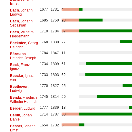
Ernst
1677
1731
4
Bach
, Johann
Ludwig
1685
1750
23
Bach
, Johann
Sebastian
1710
1784
57
Bach
, Wilhelm
Friedemann
1768
1830
27
Backofen
, Georg
Heinrich
1784
1847
11
Bärmann
,
Heinrich Joseph
1734
1809
61
Beck
, Franz
Ignaz
1733
1803
62
Beecke
, Ignaz
von
1770
1827
25
Beethoven
,
Ludwig
1745
1814
50
Benda
, Friedrich
Wilhelm Heinrich
1777
1839
18
Berger
, Ludwig
1714
1787
60
Berlin
, Johan
Daniel
1654
1732
5
Bessel
, Johann
Ernst