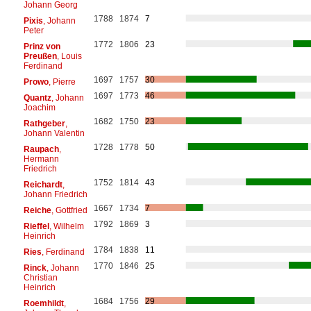
Johann Georg
1788
1874
7
Pixis
, Johann
Peter
1772
1806
23
Prinz von
Preußen
, Louis
Ferdinand
1697
1757
30
Prowo
, Pierre
1697
1773
46
Quantz
, Johann
Joachim
1682
1750
23
Rathgeber
,
Johann Valentin
1728
1778
50
Raupach
,
Hermann
Friedrich
1752
1814
43
Reichardt
,
Johann Friedrich
1667
1734
7
Reiche
, Gottfried
1792
1869
3
Rieffel
, Wilhelm
Heinrich
1784
1838
11
Ries
, Ferdinand
1770
1846
25
Rinck
, Johann
Christian
Heinrich
1684
1756
29
Roemhildt
,