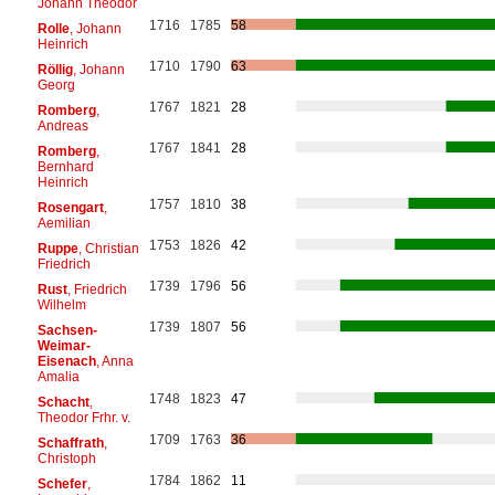
Johann Theodor
1716
1785
58
Rolle
, Johann
Heinrich
1710
1790
63
Röllig
, Johann
Georg
1767
1821
28
Romberg
,
Andreas
1767
1841
28
Romberg
,
Bernhard
Heinrich
1757
1810
38
Rosengart
,
Aemilian
1753
1826
42
Ruppe
, Christian
Friedrich
1739
1796
56
Rust
, Friedrich
Wilhelm
1739
1807
56
Sachsen-
Weimar-
Eisenach
, Anna
Amalia
1748
1823
47
Schacht
,
Theodor Frhr. v.
1709
1763
36
Schaffrath
,
Christoph
1784
1862
11
Schefer
,