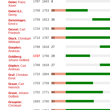
1787
1843
8
Gebel
, Franz
Xaver
1709
1753
26
Gebel d.J.
,
Georg
1759
1813
36
Gemmingen
,
Ernst v.
1724
1793
66
Gessel
, Carl
Friedrich
1714
1787
60
Gluck
, Christoph
Willibald
1768
1818
27
Goepfert
,
Andreas
1727
1756
29
Goldberg
,
Johann Gottlieb
1768
1818
27
Göpfert
, Carl
Andreas
1723
1804
68
Graf
, Christian
Ernst
1703
1759
32
Graun
, Carl
Heinrich
1702
1771
44
Graun
, Johann
Gottlieb
1683
1760
33
Graupner
,
Christoph