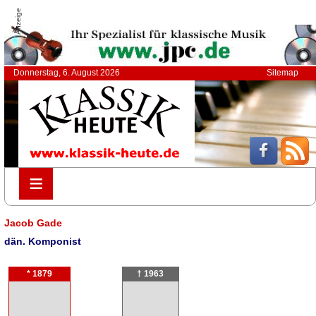
Anzeige
Donnerstag, 6. August 2026
Sitemap
≡
≡
Jacob Gade
dän. Komponist
* 1879
† 1963