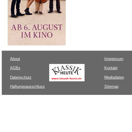
About
Impressum
AGBs
Kontakt
Datenschutz
Mediadaten
Haftungsausschluss
Sitemap