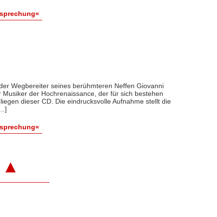
esprechung«
 der Wegbereiter seines berühmteren Neffen Giovanni
er Musiker der Hochrenaissance, der für sich bestehen
nliegen dieser CD. Die eindrucksvolle Aufnahme stellt die
..]
esprechung«
▲