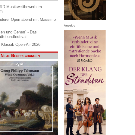
ARD-Musikwettbewerb im
am
nderer Opernabend mit Massimo
Anzeige
en und Gehen“ - Das
dtebundfestival
 Klassik Open-Air 2026
Neue Besprechungen