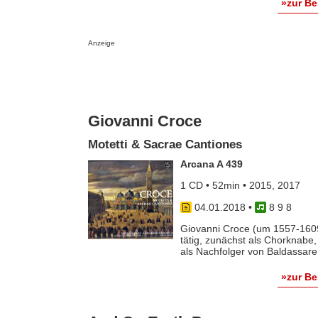
»zur B
Anzeige
Giovanni Croce
Motetti & Sacrae Cantiones
Arcana A 439
1 CD • 52min • 2015, 2017
04.01.2018
•
8 9 8
Giovanni Croce (um 1557-1609
tätig, zunächst als Chorknabe
als Nachfolger von Baldassare
»zur B