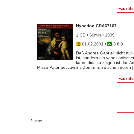
»zur B
Hyperion CDA67167
1 CD • 66min • 1999
01.02.2001
•
8 8 8
Daß Andrea Gabrieli nicht nur
ist, sondern ein venezianisch
kann: dies zu zeigen ist das A
Missa Pater peccavi ins Zentrum, zwischen deren [.
»zur B
Anzeige