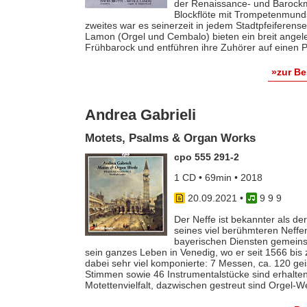
der Renaissance- und Barockm
Blockflöte mit Trompetenmunds
zweites war es seinerzeit in jedem Stadtpfeiferens
Lamon (Orgel und Cembalo) bieten ein breit ange
Frühbarock und entführen ihre Zuhörer auf einen 
»zur B
Andrea Gabrieli
Motets, Psalms & Organ Works
cpo 555 291-2
1 CD • 69min • 2018
20.09.2021
•
9 9 9
Der Neffe ist bekannter als de
seines viel berühmteren Neffe
bayerischen Diensten gemeins
sein ganzes Leben in Venedig, wo er seit 1566 bi
dabei sehr viel komponierte: 7 Messen, ca. 120 ge
Stimmen sowie 46 Instrumentalstücke sind erhalten
Motettenvielfalt, dazwischen gestreut sind Orgel-W