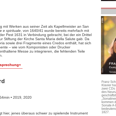
 mit Werken aus seiner Zeit als Kapellmeister an San
 e spirituale
, von 1640/41 wurde bereits mehrfach mit
er Pest 1631 in Verbindung gebracht, bei der ein Drittel
 Stiftung der Kirche Santa Maria della Salute gab. Da
ria sowie drei Fragmente eines Credos enthält, hat sich
gmente – wie vom Komponisten oder Drucker
enthaltene Messe zu integrieren, die fehlenden Teile
n.
esprechung«
rd
Franz Sch
Klavier h
zwei CDs 
des Neunz
geschäftst
64min • 2019, 2020
„Sonatine
kommen di
Sonate A-
bedeutend
1827.
ngt hier, jenes überaus schwer zu spielende Instrument