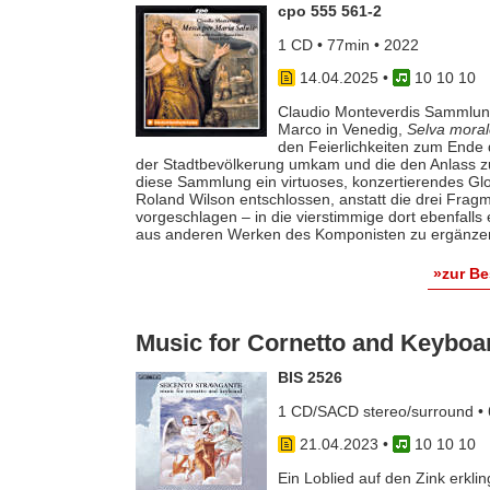
cpo 555 561-2
1 CD • 77min • 2022
14.04.2025
•
10 10 10
Claudio Monteverdis Sammlung
Marco in Venedig,
Selva morale
den Feierlichkeiten zum Ende d
der Stadtbevölkerung umkam und die den Anlass zur
diese Sammlung ein virtuoses, konzertierendes Glo
Roland Wilson entschlossen, anstatt die drei Fra
vorgeschlagen – in die vierstimmige dort ebenfalls 
aus anderen Werken des Komponisten zu ergänze
»zur B
Music for Cornetto and Keyboa
BIS 2526
1 CD/SACD stereo/surround • 
21.04.2023
•
10 10 10
Ein Loblied auf den Zink erkli