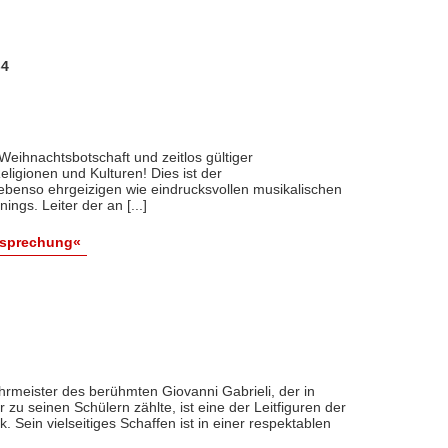
-4
 Weihnachtsbotschaft und zeitlos gültiger
eligionen und Kulturen! Dies ist der
benso ehrgeizigen wie eindrucksvollen musikalischen
ngs. Leiter der an [...]
esprechung«
hrmeister des berühmten Giovanni Gabrieli, der in
u seinen Schülern zählte, ist eine der Leitfiguren der
 Sein vielseitiges Schaffen ist in einer respektablen