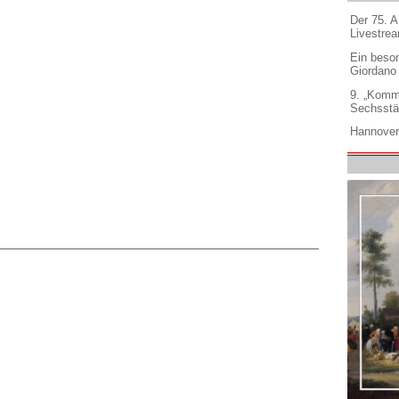
Der 75. 
Livestre
Ein beso
Giordano
9. „Komm
Sechsstä
Hannover