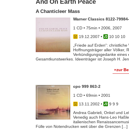
And On Earth Peace
A Chanticleer Mass
Warner Classics 8122-79984
1 CD • 75min • 2006, 2007
19.12.2007
•
10 10 10
„Friede auf Erden“: christliche
Hoffnungsträger aller Völker, R
Verkündigungsgedanke eines e
Gesamtkunstwerkes. Ideenträger ist Joseph H. Jenni
»zur B
cpo 999 863-2
1 CD • 69min • 2001
13.11.2002
•
9 9 9
Andrea Gabrieli, Onkel und Le
Venedig auch Hans-Leo Haßler z
italienischen Renaissancemusik.
Fülle von Notendrucken weit über die Grenzen [...]