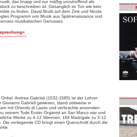
usik, das knapp und nur mäßig unzutreffend als
tück zu beschreiben ist. Gesanglich im Ton wie kein
emble zu finden. David Brutti auf dem Zink und Nicola
legtes Programm von Musik aus Spätrenaissance und
Parnass musikalischen Genusses.
esprechung«
r Onkel: Andrea Gabrieli (1532-1585) ist der Lehrer
n Giovanni Gabrieli gewesen, stand zeitweise in
am mit Orlando di Lasso und verbrachte ansonsten
s zu seinem Tode Erster Organist an San Marco war und
istliche Werke zu 4-12 Stimmen, 184 Madrigale zu 3-12
. Die vorliegende CD bringt einen Querschnitt durch die
erke.