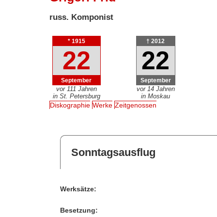
russ. Komponist
* 1915
† 2012
22
22
September
September
vor 111 Jahren
vor 14 Jahren
in St. Petersburg
in Moskau
Diskographie
Werke
Zeitgenossen
Sonntagsausflug
Werksätze:
Besetzung: