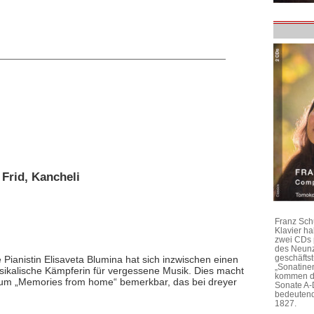
 Frid, Kancheli
Franz Sch
Klavier h
zwei CDs 
des Neunz
geschäftst
 Pianistin Elisaveta Blumina hat sich inzwischen einen
„Sonatine
kalische Kämpferin für vergessene Musik. Dies macht
kommen di
bum „Memories from home“ bemerkbar, das bei dreyer
Sonate A-
bedeutend
1827.