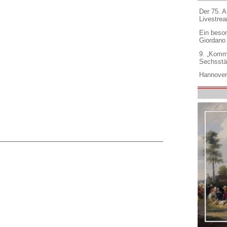
Der 75. 
Livestre
Ein beso
Giordano
9. „Komm
Sechsstä
Hannover