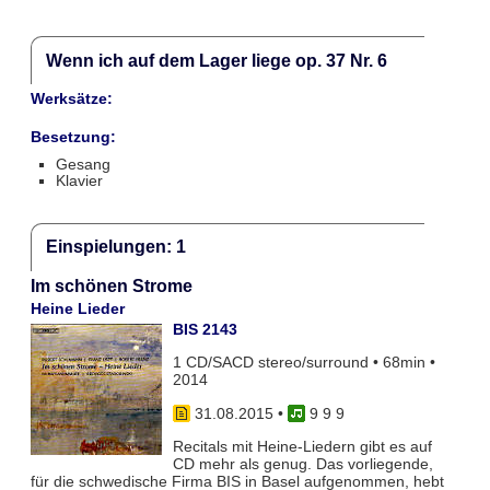
Wenn ich auf dem Lager liege op. 37 Nr. 6
Werksätze:
Besetzung:
Gesang
Klavier
Einspielungen: 1
Im schönen Strome
Heine Lieder
BIS 2143
1 CD/SACD stereo/surround • 68min •
2014
31.08.2015
•
9 9 9
Recitals mit Heine-Liedern gibt es auf
CD mehr als genug. Das vorliegende,
für die schwedische Firma BIS in Basel aufgenommen, hebt