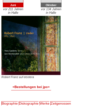
Juni
Oktober
vor 211 Jahren
vor 134 Jahren
in Halle
in Halle
Robert Franz auf etcetera
»Bestellungen bei jpc«
Biographie
Diskographie
Werke
Zeitgenossen