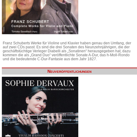
Franz Schuberts Werke für Violine und Klavier haben genau den Umfang, der
auf zwei CDs passt. Es sind die drei Sonaten des Neunzehnjährigen, die der
geschäftstüchtige Verleger Diabelli als „Sonatinen“ herausgegeben hat, dazu
kommen die als „Grand Duo“ veröffentlichte Sonate A-Dur, das h-Moll-Rondo
und die bedeutende C-Dur-Fantasie aus dem Jahr 1827.
Neuveröffentlichungen