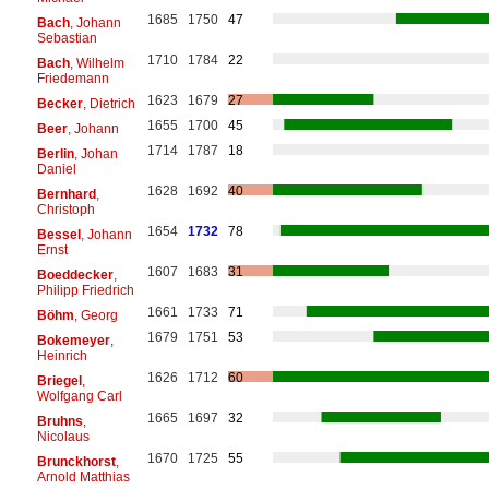
1685
1750
47
Bach
, Johann
Sebastian
1710
1784
22
Bach
, Wilhelm
Friedemann
1623
1679
27
Becker
, Dietrich
1655
1700
45
Beer
, Johann
1714
1787
18
Berlin
, Johan
Daniel
1628
1692
40
Bernhard
,
Christoph
1654
1732
78
Bessel
, Johann
Ernst
1607
1683
31
Boeddecker
,
Philipp Friedrich
1661
1733
71
Böhm
, Georg
1679
1751
53
Bokemeyer
,
Heinrich
1626
1712
60
Briegel
,
Wolfgang Carl
1665
1697
32
Bruhns
,
Nicolaus
1670
1725
55
Brunckhorst
,
Arnold Matthias