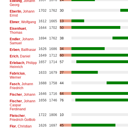
Ebeling
, Johann
Georg
1702
1762
30
Eberlin
, Johann
Ernst
1612
1665
13
Ebner
, Wolfgang
1644
1702
50
Eisenhuet
,
Thomas
1694
1762
38
Endler
, Johann
Samuel
1626
1686
34
Erben
, Balthasar
1649
1712
60
Erich
, Daniel
1657
1714
57
Erlebach
, Philipp
Heinrich
1633
1679
27
Fabricius
,
Werner
1688
1758
44
Fasch
, Johann
Friedrich
1646
1716
64
Fischer
, Johann
1656
1746
76
Fischer
, Johann
Caspar
Ferdinand
1722
1806
10
Fleischer
,
Friedrich Gottlob
1626
1697
45
Flor
, Christian