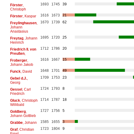
1693
1745
39
Förster
,
Christoph
1616
1673
21
Förster
, Kaspar
1670
1739
62
Freylinghausen
,
Johann
Anastasius
1695
1720
25
Freytag
, Johann
Heinrich
1712
1786
20
Friedrich II. von
Preußen
,
1616
1667
15
Froberger
,
Johann Jakob
1648
1701
49
Funck
, David
1709
1753
23
Gebel d.J.
,
Georg
1724
1793
8
Gessel
, Carl
Friedrich
1714
1787
18
Gluck
, Christoph
Willibald
1727
1756
5
Goldberg
,
Johann Gottlieb
1585
1655
3
Grabbe
, Johann
1723
1804
9
Graf
, Christian
Ernst