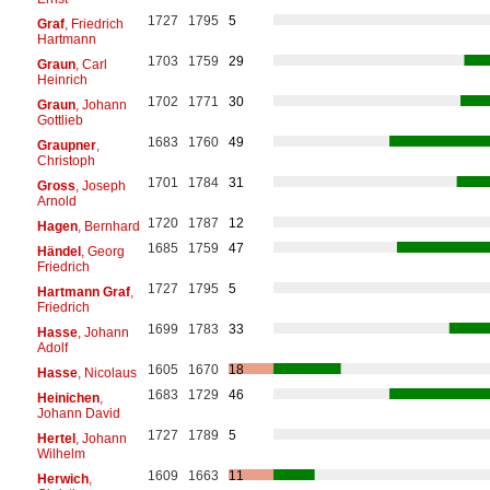
1727
1795
5
Graf
, Friedrich
Hartmann
1703
1759
29
Graun
, Carl
Heinrich
1702
1771
30
Graun
, Johann
Gottlieb
1683
1760
49
Graupner
,
Christoph
1701
1784
31
Gross
, Joseph
Arnold
1720
1787
12
Hagen
, Bernhard
1685
1759
47
Händel
, Georg
Friedrich
1727
1795
5
Hartmann Graf
,
Friedrich
1699
1783
33
Hasse
, Johann
Adolf
1605
1670
18
Hasse
, Nicolaus
1683
1729
46
Heinichen
,
Johann David
1727
1789
5
Hertel
, Johann
Wilhelm
1609
1663
11
Herwich
,