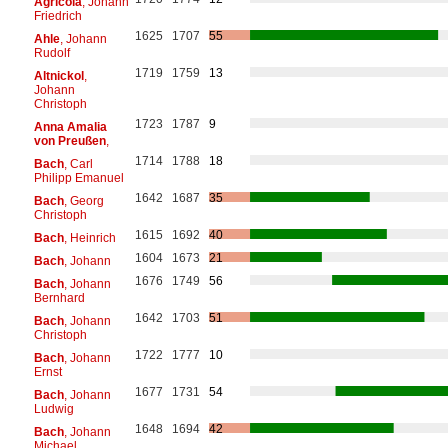
Agricola
, Johann
Friedrich
1625
1707
55
Ahle
, Johann
Rudolf
1719
1759
13
Altnickol
,
Johann
Christoph
1723
1787
9
Anna Amalia
von Preußen
,
1714
1788
18
Bach
, Carl
Philipp Emanuel
1642
1687
35
Bach
, Georg
Christoph
1615
1692
40
Bach
, Heinrich
1604
1673
21
Bach
, Johann
1676
1749
56
Bach
, Johann
Bernhard
1642
1703
51
Bach
, Johann
Christoph
1722
1777
10
Bach
, Johann
Ernst
1677
1731
54
Bach
, Johann
Ludwig
1648
1694
42
Bach
, Johann
Michael