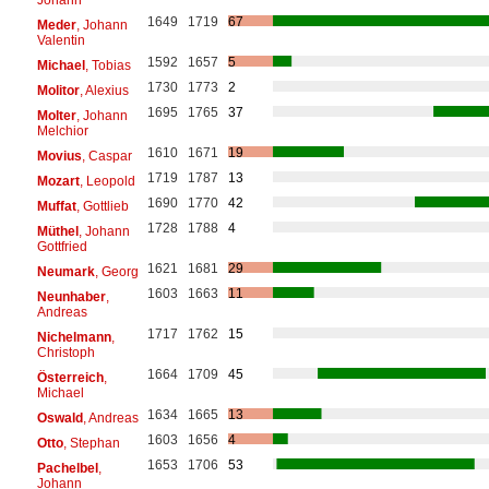
1649
1719
67
Meder
, Johann
Valentin
1592
1657
5
Michael
, Tobias
1730
1773
2
Molitor
, Alexius
1695
1765
37
Molter
, Johann
Melchior
1610
1671
19
Movius
, Caspar
1719
1787
13
Mozart
, Leopold
1690
1770
42
Muffat
, Gottlieb
1728
1788
4
Müthel
, Johann
Gottfried
1621
1681
29
Neumark
, Georg
1603
1663
11
Neunhaber
,
Andreas
1717
1762
15
Nichelmann
,
Christoph
1664
1709
45
Österreich
,
Michael
1634
1665
13
Oswald
, Andreas
1603
1656
4
Otto
, Stephan
1653
1706
53
Pachelbel
,
Johann