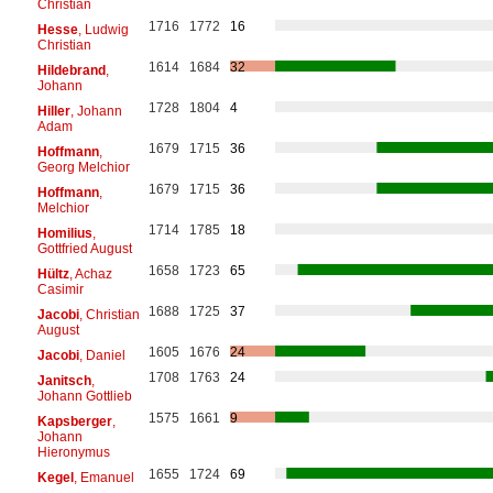
Christian
1716
1772
16
Hesse
, Ludwig
Christian
1614
1684
32
Hildebrand
,
Johann
1728
1804
4
Hiller
, Johann
Adam
1679
1715
36
Hoffmann
,
Georg Melchior
1679
1715
36
Hoffmann
,
Melchior
1714
1785
18
Homilius
,
Gottfried August
1658
1723
65
Hültz
, Achaz
Casimir
1688
1725
37
Jacobi
, Christian
August
1605
1676
24
Jacobi
, Daniel
1708
1763
24
Janitsch
,
Johann Gottlieb
1575
1661
9
Kapsberger
,
Johann
Hieronymus
1655
1724
69
Kegel
, Emanuel