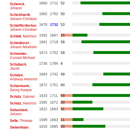
1660
1712
52
Schenck
,
Johann
1682
1762
50
Schickhardt
,
Johann Christian
1679
1732
53
Schiefferdecker
,
Johann Christian
1592
1667
15
Schildt
, Melchior
1661
1719
58
Schmikerer
,
Johann Abraham
1673
1752
59
Schneider
,
Conrad Michael
1726
1784
6
Schuback
,
Jacob
1683
1742
49
Schulze
,
Andreas Heinrich
1672
1751
60
Schürmann
,
Georg Kaspar
1633
1711
59
Schütz
, Gabriel
1585
1672
20
Schütz
, Heinrich
1622
1683
31
Sebastiani
,
Johann
1599
1663
11
Selle
, Thomas
1616
1685
33
Siebenhaar
,