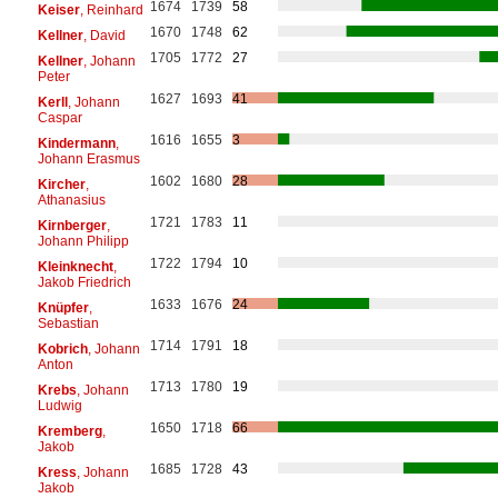
1674
1739
58
Keiser
, Reinhard
1670
1748
62
Kellner
, David
1705
1772
27
Kellner
, Johann
Peter
1627
1693
41
Kerll
, Johann
Caspar
1616
1655
3
Kindermann
,
Johann Erasmus
1602
1680
28
Kircher
,
Athanasius
1721
1783
11
Kirnberger
,
Johann Philipp
1722
1794
10
Kleinknecht
,
Jakob Friedrich
1633
1676
24
Knüpfer
,
Sebastian
1714
1791
18
Kobrich
, Johann
Anton
1713
1780
19
Krebs
, Johann
Ludwig
1650
1718
66
Kremberg
,
Jakob
1685
1728
43
Kress
, Johann
Jakob