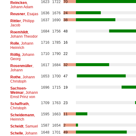
1623
1722
70
Reincken
,
Johann Adam
1636
1676
24
Reusner
, Esajas
1637
1690
38
Rittler
, Philipp
Jacob
1684
1756
48
Roemhildt
,
Johann Theodor
1716
1785
16
Rolle
, Johann
Heinrich
1710
1790
22
Röllig
, Johann
Georg
1617
1684
32
Rosenmüller
,
Johann
1653
1700
47
Rothe
, Johann
Christoph
1696
1715
19
Sachsen-
Weimar
, Johann
Ernst Prinz von
1709
1763
23
Schaffrath
,
Christoph
1595
1663
11
Scheidemann
,
Heinrich
1587
1654
2
Scheidt
, Samuel
1648
1701
49
Schelle
, Johann