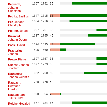
1667
1752
65
Pepusch
,
Johann
Christoph
1647
1715
63
Petritz
, Basilius
1664
1716
52
Pez
, Johann
Christoph
1697
1761
35
Pfeiffer
, Johann
1687
1755
45
Pisendel
,
Johann Georg
1624
1695
43
Pohle
, David
1595
1660
8
Praetorius
,
Johann
1697
1757
35
Prowo
, Pierre
1697
1773
35
Quantz
, Johann
Joachim
1682
1750
50
Rathgeber
,
Johann Valentin
1728
1778
4
Raupach
,
Hermann
Friedrich
1590
1654
2
Rautenstein
,
Julius Ernst
1667
1734
65
Reiche
, Gottfried