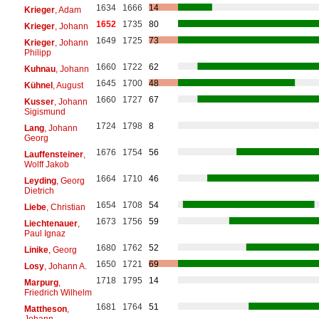
1634
1666
14
Krieger
, Adam
1652
1735
80
Krieger
, Johann
1649
1725
73
Krieger
, Johann
Philipp
1660
1722
62
Kuhnau
, Johann
1645
1700
48
Kühnel
, August
1660
1727
67
Kusser
, Johann
Sigismund
1724
1798
8
Lang
, Johann
Georg
1676
1754
56
Lauffensteiner
,
Wolff Jakob
1664
1710
46
Leyding
, Georg
Dietrich
1654
1708
54
Liebe
, Christian
1673
1756
59
Liechtenauer
,
Paul Ignaz
1680
1762
52
Linike
, Georg
1650
1721
69
Losy
, Johann A.
1718
1795
14
Marpurg
,
Friedrich Wilhelm
1681
1764
51
Mattheson
,
Johann