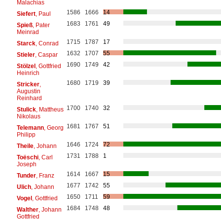
Malachias
1586
1666
14
Siefert
, Paul
1683
1761
49
Spieß
, Pater
Meinrad
1715
1787
17
Starck
, Conrad
1632
1707
55
Stieler
, Caspar
1690
1749
42
Stölzel
, Gottfried
Heinrich
1680
1719
39
Stricker
,
Augustin
Reinhard
1700
1740
32
Stulick
, Mattheus
Nikolaus
1681
1767
51
Telemann
, Georg
Philipp
1646
1724
72
Theile
, Johann
1731
1788
1
Toëschi
, Carl
Joseph
1614
1667
15
Tunder
, Franz
1677
1742
55
Ulich
, Johann
1650
1711
59
Vogel
, Gottfried
1684
1748
48
Walther
, Johann
Gottfried