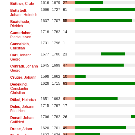
1616
1679
27
Büttner
, Crato
1666
1727
61
Buttstedt
,
Johann Heinrich
1637
1707
55
Buxtehude
,
Dietrich
1718
1782
14
Camerloher
,
Placidus von
1731
1798
1
Cannabich
,
Christian
1677
1700
23
Carl
, Johann
Georg
1645
1699
47
Conradi
, Johann
Georg
1598
1662
10
Crüger
, Johann
1628
1715
63
Dedekind
,
Constantin
Christian
1651
1693
41
Döbel
, Heinrich
1715
1797
17
Doles
, Johann
Friedrich
1706
1782
26
Donati
, Johann
Gottfried
1620
1701
49
Drese
, Adam
1637
1676
24