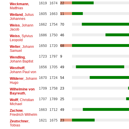
1619
1674
22
Weckmann
,
Matthias
1605
1663
11
Weiland
, Julius
Johannes
1662
1754
70
Weiss
, Johann
Jacob
1686
1750
46
Weiss
, Sylvius
Leopold
1650
1720
68
Welter
, Johann
Samuel
1723
1797
9
Wendling
,
Johann Baptist
1656
1705
49
Westhoff
,
Johann Paul von
1670
1724
54
Wilderer
, Johann
Hugo
1709
1758
23
Wilhelmine von
Bayreuth
,
1707
1789
25
Wolff
, Christian
Michael
1663
1712
49
Zachow
,
Friedrich Wilhelm
1621
1675
23
Zeutschner
,
Tobias