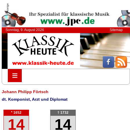
Anzeige
Sonntag, 9. August 2026
Sitemap
≡
≡
Johann Philipp Förtsch
dt. Komponist, Arzt und Diplomat
* 1652
† 1732
14
14