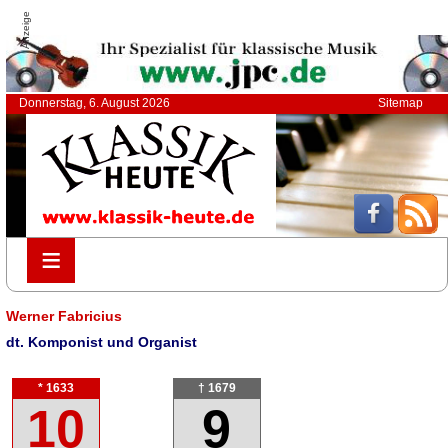
Anzeige
Donnerstag, 6. August 2026
Sitemap
≡
≡
Werner Fabricius
dt. Komponist und Organist
* 1633
† 1679
10
9