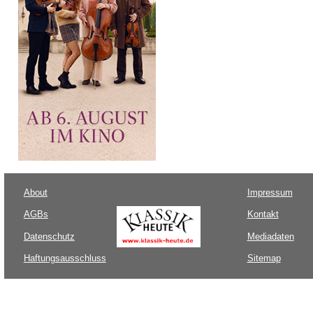
About
Impressum
AGBs
Kontakt
Datenschutz
Mediadaten
Haftungsausschluss
Sitemap