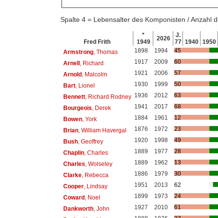
Spalte 4 = Lebensalter des Komponisten / Anzahl
*
J.
2026
Fred Frith
1949
77
1940
1950
1898
1994
45
Armstrong
, Thomas
1917
2009
60
Arnell
, Richard
1921
2006
57
Arnold
, Malcolm
1930
1999
50
Bart
, Lionel
1936
2012
63
Bennett
, Richard Rodney
1941
2017
68
Bourgeois
, Derek
1884
1961
12
Bowen
, York
1876
1972
23
Brian
, William Havergal
1920
1998
49
Bush
, Geoffrey
1889
1977
28
Chaplin
, Charles
1889
1962
13
Charles
, Wolseley
1886
1979
30
Clarke
, Rebecca
1951
2013
62
Cooper
, Lindsay
1899
1973
24
Coward
, Noel
1927
2010
61
Dankworth
, John