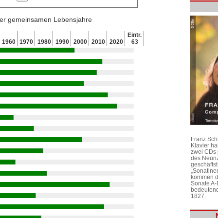
 der gemeinsamen Lebensjahre
Eintr.
1960
1970
1980
1990
2000
2010
2020
63
Franz Sch
Klavier h
zwei CDs 
des Neunz
geschäftst
„Sonatine
kommen di
Sonate A-
bedeutend
1827.