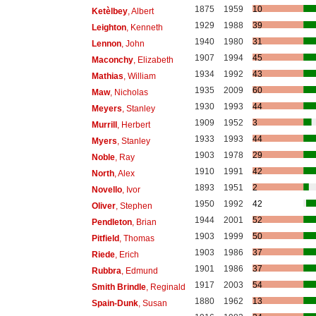
1875
1959
10
Ketèlbey
, Albert
1929
1988
39
Leighton
, Kenneth
1940
1980
31
Lennon
, John
1907
1994
45
Maconchy
, Elizabeth
1934
1992
43
Mathias
, William
1935
2009
60
Maw
, Nicholas
1930
1993
44
Meyers
, Stanley
1909
1952
3
Murrill
, Herbert
1933
1993
44
Myers
, Stanley
1903
1978
29
Noble
, Ray
1910
1991
42
North
, Alex
1893
1951
2
Novello
, Ivor
1950
1992
42
Oliver
, Stephen
1944
2001
52
Pendleton
, Brian
1903
1999
50
Pitfield
, Thomas
1903
1986
37
Riede
, Erich
1901
1986
37
Rubbra
, Edmund
1917
2003
54
Smith Brindle
, Reginald
1880
1962
13
Spain-Dunk
, Susan