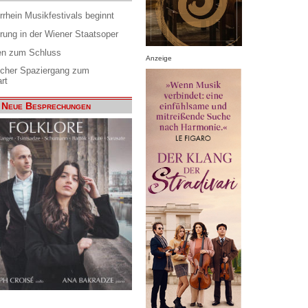
rrhein Musikfestivals beginnt
rung in der Wiener Staatsoper
en zum Schluss
Anzeige
scher Spaziergang zum
rt
Neue Besprechungen