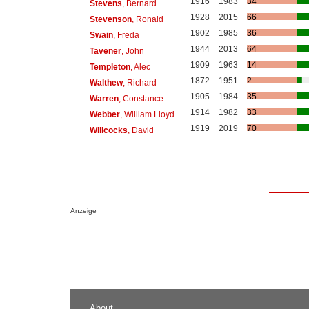
1916
1983
34
Stevens
, Bernard
1928
2015
66
Stevenson
, Ronald
1902
1985
36
Swain
, Freda
1944
2013
64
Tavener
, John
1909
1963
14
Templeton
, Alec
1872
1951
2
Walthew
, Richard
1905
1984
35
Warren
, Constance
1914
1982
33
Webber
, William Lloyd
1919
2019
70
Willcocks
, David
Anzeige
About