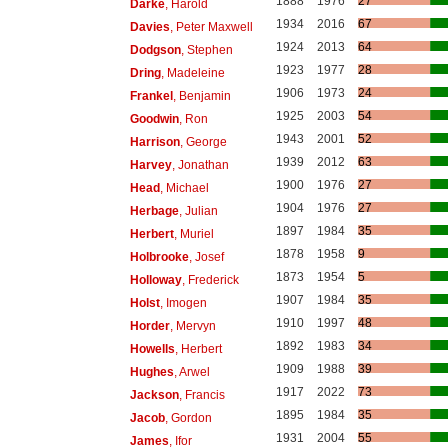
1888
1976
27
Darke
, Harold
1934
2016
67
Davies
, Peter Maxwell
1924
2013
64
Dodgson
, Stephen
1923
1977
28
Dring
, Madeleine
1906
1973
24
Frankel
, Benjamin
1925
2003
54
Goodwin
, Ron
1943
2001
52
Harrison
, George
1939
2012
63
Harvey
, Jonathan
1900
1976
27
Head
, Michael
1904
1976
27
Herbage
, Julian
1897
1984
35
Herbert
, Muriel
1878
1958
9
Holbrooke
, Josef
1873
1954
5
Holloway
, Frederick
1907
1984
35
Holst
, Imogen
1910
1997
48
Horder
, Mervyn
1892
1983
34
Howells
, Herbert
1909
1988
39
Hughes
, Arwel
1917
2022
73
Jackson
, Francis
1895
1984
35
Jacob
, Gordon
1931
2004
55
James
, Ifor