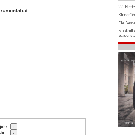
22. Niede
trumentalist
Kinderfüh
Die Best
Musikali
Saisonsta
jahr
ahr