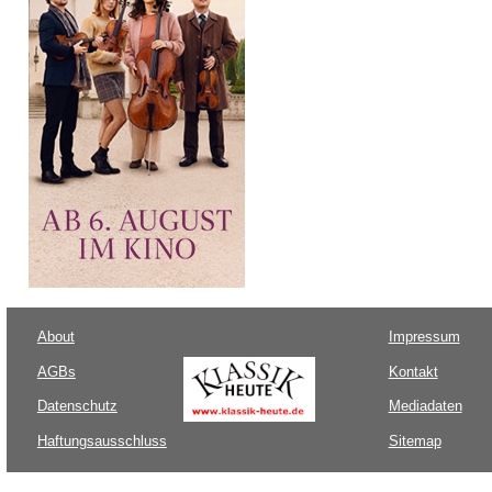
About
Impressum
AGBs
Kontakt
Datenschutz
Mediadaten
Haftungsausschluss
Sitemap