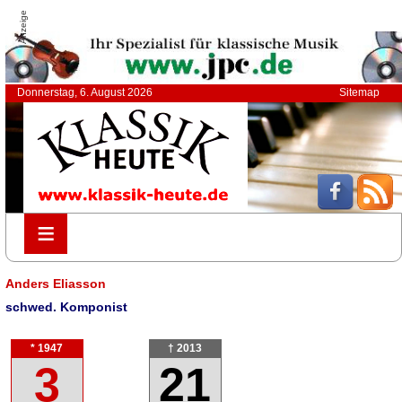
Anzeige
Donnerstag, 6. August 2026
Sitemap
≡
≡
Anders Eliasson
schwed. Komponist
* 1947
† 2013
3
21