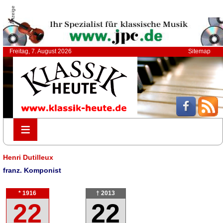
Anzeige
Freitag, 7. August 2026
Sitemap
≡
≡
Henri Dutilleux
franz. Komponist
* 1916
† 2013
22
22