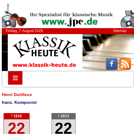
Anzeige
Freitag, 7. August 2026
Sitemap
≡
≡
Henri Dutilleux
franz. Komponist
* 1916
† 2013
22
22