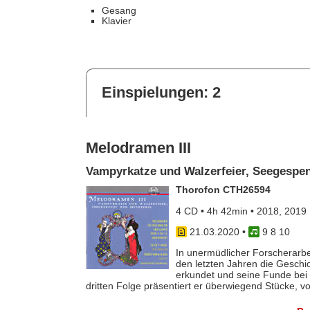
Gesang
Klavier
Einspielungen: 2
Melodramen III
Vampyrkatze und Walzerfeier, Seegespe
Thorofon CTH26594
4 CD • 4h 42min • 2018, 2019
21.03.2020
•
9 8 10
In unermüdlicher Forscherarbe
den letzten Jahren die Geschi
erkundet und seine Funde bei 
dritten Folge präsentiert er überwiegend Stücke, v