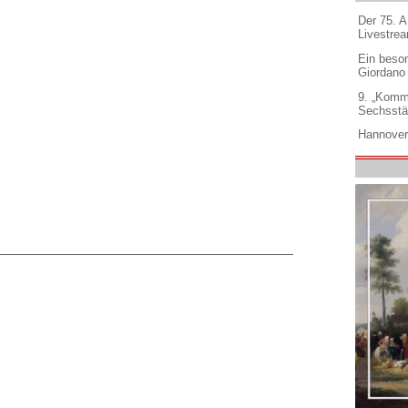
Der 75. 
Livestre
Ein beso
Giordano
9. „Komm
Sechsstä
Hannover