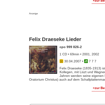
»zur B
Anzeige
Felix Draeseke Lieder
cpo 999 826-2
1 CD • 69min • 2001, 2002
30.04.2007
•
7 7 7
Felix Draeseke (1835-1913) i
Kollegen, mit Liszt und Wagner
Jahren werden seine eigenen 
Oratorium Christus) auch auf dem Schallplattenma
»zur B