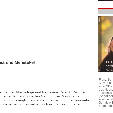
nst und Menetekel
Franz Sch
Klavier h
zwei CDs 
des Neunz
it hat der Musikologe und Regisseur Peter P. Pachl in
geschäftst
chte der lange ignorierten Gattung des Melodrams
„Sonatine
kommen di
Thorofon klanglich zugänglich gemacht. In der nunmehr
Sonate A-
on denen er vorher selbst noch nichts geahnt hatte.
bedeutend
1827.