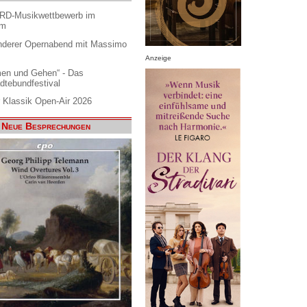
ARD-Musikwettbewerb im
am
nderer Opernabend mit Massimo
Anzeige
en und Gehen“ - Das
dtebundfestival
 Klassik Open-Air 2026
Neue Besprechungen