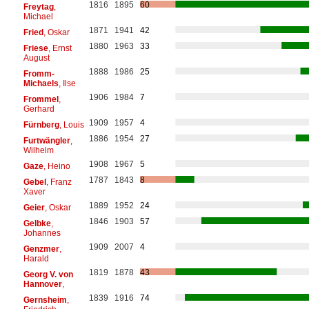
1816
1895
60
Freytag
,
Michael
1871
1941
42
Fried
, Oskar
1880
1963
33
Friese
, Ernst
August
1888
1986
25
Fromm-
Michaels
, Ilse
1906
1984
7
Frommel
,
Gerhard
1909
1957
4
Fürnberg
, Louis
1886
1954
27
Furtwängler
,
Wilhelm
1908
1967
5
Gaze
, Heino
1787
1843
8
Gebel
, Franz
Xaver
1889
1952
24
Geier
, Oskar
1846
1903
57
Gelbke
,
Johannes
1909
2007
4
Genzmer
,
Harald
1819
1878
43
Georg V. von
Hannover
,
1839
1916
74
Gernsheim
,