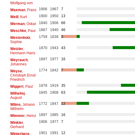
Wolfgang von
1906
1967
7
Waxman
, Franz
1900
1950
13
Weill
, Kurt
1840
1906
66
Werman
, Oskar
1867
1940
46
Weschke
, Paul
1759
1838
3
Westenholz
,
Sophie
1870
1943
43
Wetzler
,
Hermann Hans
1897
1977
16
Weyrauch
,
Johannes
1774
1842
7
Weyse
,
Christoph Ernst
Friedrich
1878
1919
35
Wiggert
, Paul
1845
1908
63
Wilhelmj
,
August
1772
1847
12
Wilms
, Johann
Wilhelm
1897
1985
16
Wimmer
, Heinz
1906
1977
7
Winkler
,
Gerhard
1901
1991
12
Winterberg
,