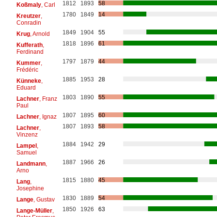
1812
1893
58
Koßmaly
, Carl
1780
1849
14
Kreutzer
,
Conradin
1849
1904
55
Krug
, Arnold
1818
1896
61
Kufferath
,
Ferdinand
1797
1879
44
Kummer
,
Frédéric
1885
1953
28
Künneke
,
Eduard
1803
1890
55
Lachner
, Franz
Paul
1807
1895
60
Lachner
, Ignaz
1807
1893
58
Lachner
,
Vinzenz
1884
1942
29
Lampel
,
Samuel
1887
1966
26
Landmann
,
Arno
1815
1880
45
Lang
,
Josephine
1830
1889
54
Lange
, Gustav
1850
1926
63
Lange-Müller
,