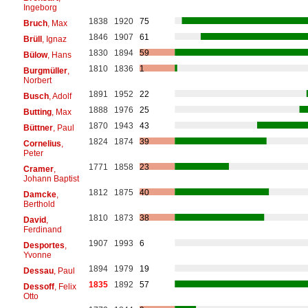
Ingeborg
1838
1920
75
Bruch
, Max
1846
1907
61
Brüll
, Ignaz
1830
1894
59
Bülow
, Hans
1810
1836
1
Burgmüller
,
Norbert
1891
1952
22
Busch
, Adolf
1888
1976
25
Butting
, Max
1870
1943
43
Büttner
, Paul
1824
1874
39
Cornelius
,
Peter
1771
1858
23
Cramer
,
Johann Baptist
1812
1875
40
Damcke
,
Berthold
1810
1873
38
David
,
Ferdinand
1907
1993
6
Desportes
,
Yvonne
1894
1979
19
Dessau
, Paul
1835
1892
57
Dessoff
, Felix
Otto