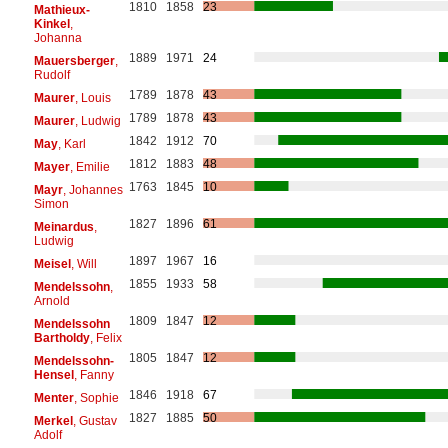
1810
1858
23
Mathieux-
Kinkel
,
Johanna
1889
1971
24
Mauersberger
,
Rudolf
1789
1878
43
Maurer
, Louis
1789
1878
43
Maurer
, Ludwig
1842
1912
70
May
, Karl
1812
1883
48
Mayer
, Emilie
1763
1845
10
Mayr
, Johannes
Simon
1827
1896
61
Meinardus
,
Ludwig
1897
1967
16
Meisel
, Will
1855
1933
58
Mendelssohn
,
Arnold
1809
1847
12
Mendelssohn
Bartholdy
, Felix
1805
1847
12
Mendelssohn-
Hensel
, Fanny
1846
1918
67
Menter
, Sophie
1827
1885
50
Merkel
, Gustav
Adolf