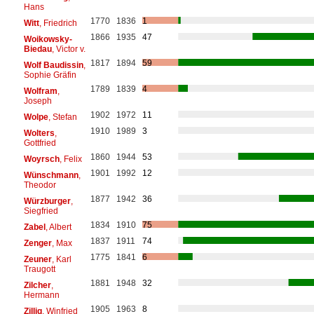
Hans
1770
1836
1
Witt
, Friedrich
1866
1935
47
Woikowsky-
Biedau
, Victor v.
1817
1894
59
Wolf Baudissin
,
Sophie Gräfin
1789
1839
4
Wolfram
,
Joseph
1902
1972
11
Wolpe
, Stefan
1910
1989
3
Wolters
,
Gottfried
1860
1944
53
Woyrsch
, Felix
1901
1992
12
Wünschmann
,
Theodor
1877
1942
36
Würzburger
,
Siegfried
1834
1910
75
Zabel
, Albert
1837
1911
74
Zenger
, Max
1775
1841
6
Zeuner
, Karl
Traugott
1881
1948
32
Zilcher
,
Hermann
1905
1963
8
Zillig
, Winfried