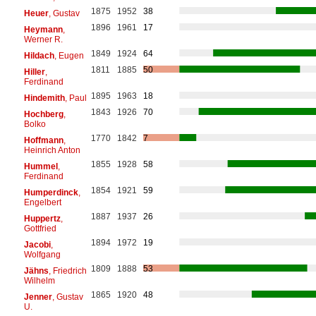
1875
1952
38
Heuer
, Gustav
1896
1961
17
Heymann
,
Werner R.
1849
1924
64
Hildach
, Eugen
1811
1885
50
Hiller
,
Ferdinand
1895
1963
18
Hindemith
, Paul
1843
1926
70
Hochberg
,
Bolko
1770
1842
7
Hoffmann
,
Heinrich Anton
1855
1928
58
Hummel
,
Ferdinand
1854
1921
59
Humperdinck
,
Engelbert
1887
1937
26
Huppertz
,
Gottfried
1894
1972
19
Jacobi
,
Wolfgang
1809
1888
53
Jähns
, Friedrich
Wilhelm
1865
1920
48
Jenner
, Gustav
U.