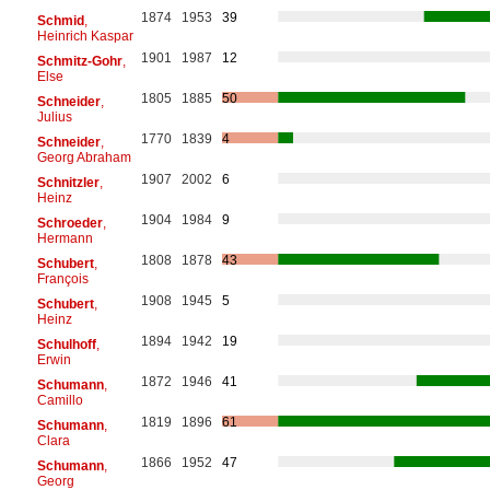
1874
1953
39
Schmid
,
Heinrich Kaspar
1901
1987
12
Schmitz-Gohr
,
Else
1805
1885
50
Schneider
,
Julius
1770
1839
4
Schneider
,
Georg Abraham
1907
2002
6
Schnitzler
,
Heinz
1904
1984
9
Schroeder
,
Hermann
1808
1878
43
Schubert
,
François
1908
1945
5
Schubert
,
Heinz
1894
1942
19
Schulhoff
,
Erwin
1872
1946
41
Schumann
,
Camillo
1819
1896
61
Schumann
,
Clara
1866
1952
47
Schumann
,
Georg