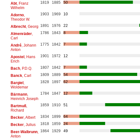
1819
1885
50
Abt
, Franz
Wilhelm
1903
1969
10
Adorno
,
Theodor W.
1891
1976
22
Albrecht
, Georg
1786
1843
8
Almenräder
,
Carl
1775
1842
7
André
, Johann
Anton
1901
1972
12
Apostel
, Hans
Erich
1807
1842
7
Bach
, P.D.Q.
1809
1889
54
Banck
, Carl
1828
1897
62
Bargiel
,
Woldemar
1784
1847
12
Bärmann
,
Heinrich Joseph
1859
1910
51
Bartmuß
,
Richard
1834
1899
64
Becker
, Albert
1818
1859
24
Becker
, Julius
1864
1929
49
Beer-Walbrunn
,
Anton