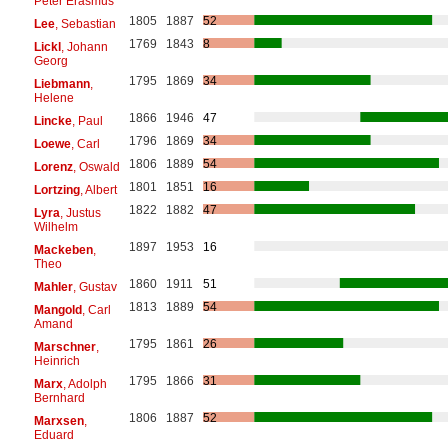
Peter Erasmus
1805
1887
52
Lee
, Sebastian
1769
1843
8
Lickl
, Johann
Georg
1795
1869
34
Liebmann
,
Helene
1866
1946
47
Lincke
, Paul
1796
1869
34
Loewe
, Carl
1806
1889
54
Lorenz
, Oswald
1801
1851
16
Lortzing
, Albert
1822
1882
47
Lyra
, Justus
Wilhelm
1897
1953
16
Mackeben
,
Theo
1860
1911
51
Mahler
, Gustav
1813
1889
54
Mangold
, Carl
Amand
1795
1861
26
Marschner
,
Heinrich
1795
1866
31
Marx
, Adolph
Bernhard
1806
1887
52
Marxsen
,
Eduard