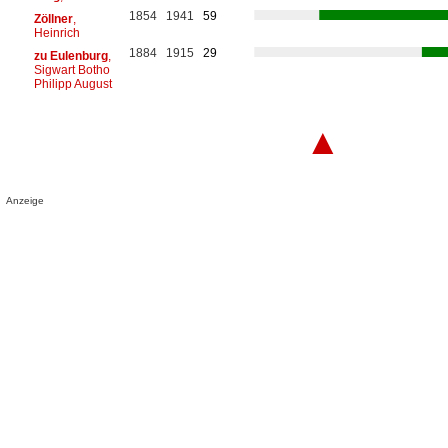
1854
1941
59
Zöllner
,
Heinrich
1884
1915
29
zu Eulenburg
,
Sigwart Botho
Philipp August
▲
Anzeige