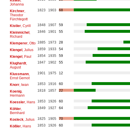
Kinkel
,
Johanna
1823
1903
68
Kirchner
,
Theodor
Fürchtegott
1848
1907
59
Kistler
, Cyrill
1846
1901
55
Kleinmichel
,
Richard
1885
1973
28
Klemperer
, Otto
1859
1933
54
Klengel
, Julius
1854
1935
59
Klengel
, Paul
1847
1902
55
Klughardt
,
August
1901
1975
12
Klussmann
,
Ernst Gernot
1853
1916
60
Knorr
, Iwan
1818
1857
22
Koenig
,
Hermann
1853
1926
60
Koessler
, Hans
1849
1927
64
Köhler
,
Bernhard
1825
1905
70
Kosleck
, Julius
1853
1926
60
Kößler
, Hans