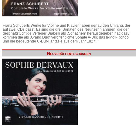
Franz Schuberts Werke für Violine und Klavier haben genau den Umfang, der
auf zwei CDs passt. Es sind die drei Sonaten des Neunzehnjährigen, die der
geschäftstüchtige Verleger Diabelli als „Sonatinen“ herausgegeben hat, dazu
kommen die als „Grand Duo“ veröffentlichte Sonate A-Dur, das h-Moll-Rondo
und die bedeutende C-Dur-Fantasie aus dem Jahr 1827.
Neuveröffentlichungen