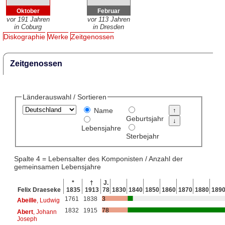
Oktober
Februar
vor 191 Jahren
vor 113 Jahren
in Coburg
in Dresden
Diskographie
Werke
Zeitgenossen
Zeitgenossen
Länderauswahl / Sortieren
Name
Geburtsjahr
Lebensjahre
Sterbejahr
Spalte 4 = Lebensalter des Komponisten / Anzahl der
gemeinsamen Lebensjahre
*
†
J.
Felix Draeseke
1835
1913
78
1830
1840
1850
1860
1870
1880
189
1761
1838
3
Abeille
, Ludwig
1832
1915
78
Abert
, Johann
Joseph