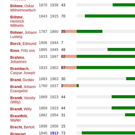
1870
1938
43
Böhme
, Oskar
Wilhelmowitsch
1843
1915
70
Böhme
,
Heinrich
Wilhelm
1787
1860
25
Böhner
, Johann
Ludwig
1906
1944
7
Borck
, Edmund
1865
1945
48
Bose
, Fritz von
1833
1897
62
Brahms
,
Johannes
1833
1902
67
Brambach
,
Caspar Joseph
1883
1963
30
Brand
, Gustav
1760
1837
2
Brandl
, Johann
Evangelist
1869
1923
44
Brandt
, Vassily
(Willy)
1869
1923
44
Brandt
, Willy
1882
1954
31
Braunfels
,
Walter
1898
1956
15
Brecht
, Bertolt
1840
1913
73
Bronsart
,