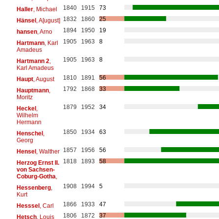
1840
1915
73
Haller
, Michael
1832
1860
25
Hänsel
, A[ugust]
1894
1950
19
hansen
, Arno
1905
1963
8
Hartmann
, Karl
Amadeus
1905
1963
8
Hartmann 2
,
Karl Amadeus
1810
1891
56
Haupt
, August
1792
1868
33
Hauptmann
,
Moritz
1879
1952
34
Heckel
,
Wilhelm
Hermann
1850
1934
63
Henschel
,
Georg
1857
1956
56
Hensel
, Walther
1818
1893
58
Herzog Ernst II.
von Sachsen-
Coburg-Gotha
,
1908
1994
5
Hessenberg
,
Kurt
1866
1933
47
Hesssel
, Carl
1806
1872
37
Hetsch
, Louis