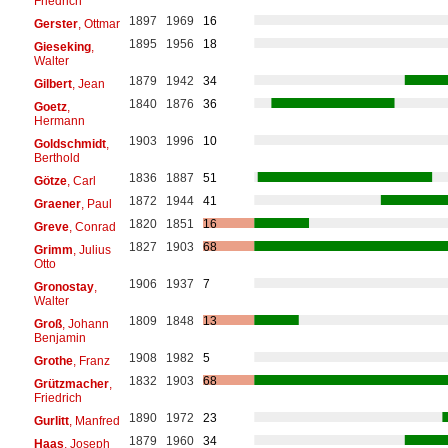
Friedrich
1897
1969
16
Gerster
, Ottmar
1895
1956
18
Gieseking
,
Walter
1879
1942
34
Gilbert
, Jean
1840
1876
36
Goetz
,
Hermann
1903
1996
10
Goldschmidt
,
Berthold
1836
1887
51
Götze
, Carl
1872
1944
41
Graener
, Paul
1820
1851
16
Greve
, Conrad
1827
1903
68
Grimm
, Julius
Otto
1906
1937
7
Gronostay
,
Walter
1809
1848
13
Groß
, Johann
Benjamin
1908
1982
5
Grothe
, Franz
1832
1903
68
Grützmacher
,
Friedrich
1890
1972
23
Gurlitt
, Manfred
1879
1960
34
Haas
, Joseph