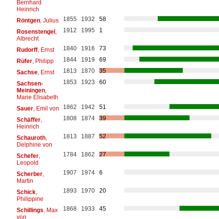
Bernhard
Heinrich
1855
1932
58
Röntgen
, Julius
1912
1995
1
Rosenstengel
,
Albrecht
1840
1916
73
Rudorff
, Ernst
1844
1919
69
Rüfer
, Philipp
1813
1870
35
Sachse
, Ernst
1853
1923
60
Sachsen-
Meiningen
,
Marie Elisabeth
1862
1942
51
Sauer
, Emil von
1808
1874
39
Schäffer
,
Heinrich
1813
1887
52
Schauroth
,
Delphine von
1784
1862
27
Schefer
,
Leopold
1907
1974
6
Scherber
,
Martin
1893
1970
20
Schick
,
Philippine
1868
1933
45
Schillings
, Max
von