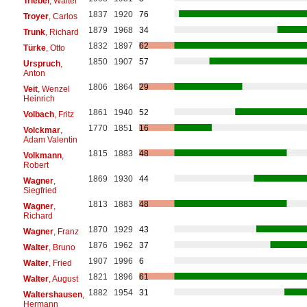
Triebel
, Walter
1837
1920
76
Troyer
, Carlos
1879
1968
34
Trunk
, Richard
1832
1897
62
Türke
, Otto
1850
1907
57
Urspruch
,
Anton
1806
1864
29
Veit
, Wenzel
Heinrich
1861
1940
52
Volbach
, Fritz
1770
1851
16
Volckmar
,
Adam Valentin
1815
1883
48
Volkmann
,
Robert
1869
1930
44
Wagner
,
Siegfried
1813
1883
48
Wagner
,
Richard
1870
1929
43
Wagner
, Franz
1876
1962
37
Walter
, Bruno
1907
1996
6
Walter
, Fried
1821
1896
61
Walter
, August
1882
1954
31
Waltershausen
,
Hermann