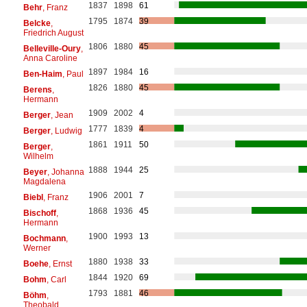
1837
1898
61
Behr
, Franz
1795
1874
39
Belcke
,
Friedrich August
1806
1880
45
Belleville-Oury
,
Anna Caroline
1897
1984
16
Ben-Haim
, Paul
1826
1880
45
Berens
,
Hermann
1909
2002
4
Berger
, Jean
1777
1839
4
Berger
, Ludwig
1861
1911
50
Berger
,
Wilhelm
1888
1944
25
Beyer
, Johanna
Magdalena
1906
2001
7
Biebl
, Franz
1868
1936
45
Bischoff
,
Hermann
1900
1993
13
Bochmann
,
Werner
1880
1938
33
Boehe
, Ernst
1844
1920
69
Bohm
, Carl
1793
1881
46
Böhm
,
Theobald