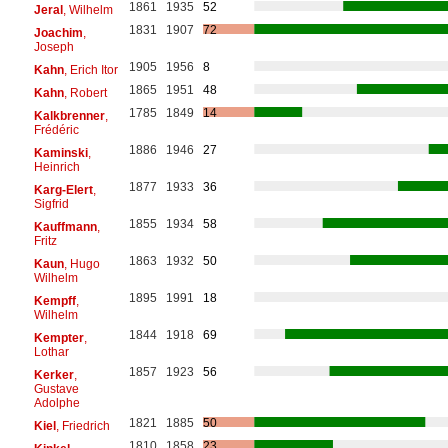
1861
1935
52
Jeral
, Wilhelm
1831
1907
72
Joachim
,
Joseph
1905
1956
8
Kahn
, Erich Itor
1865
1951
48
Kahn
, Robert
1785
1849
14
Kalkbrenner
,
Frédéric
1886
1946
27
Kaminski
,
Heinrich
1877
1933
36
Karg-Elert
,
Sigfrid
1855
1934
58
Kauffmann
,
Fritz
1863
1932
50
Kaun
, Hugo
Wilhelm
1895
1991
18
Kempff
,
Wilhelm
1844
1918
69
Kempter
,
Lothar
1857
1923
56
Kerker
,
Gustave
Adolphe
1821
1885
50
Kiel
, Friedrich
1810
1858
23