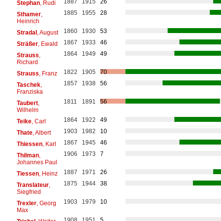
1887
1915
26
Stephan
, Rudi
1885
1955
28
Sthamer
,
Heinrich
1860
1930
53
Stradal
, August
1867
1933
46
Sträßer
, Ewald
1864
1949
49
Strauss
,
Richard
1822
1905
70
Strauss
, Franz
1857
1938
56
Taschek
,
Franziska
1811
1891
56
Taubert
,
Wilhelm
1864
1922
49
Teike
, Carl
1903
1982
10
Thate
, Albert
1867
1945
46
Thiessen
, Karl
1906
1973
7
Thilman
,
Johannes Paul
1887
1971
26
Tiessen
, Heinz
1875
1944
38
Translateur
,
Siegfried
1903
1979
10
Trexler
, Georg
Max
1908
1951
5