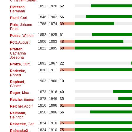
Christian Robert
1851
1920
62
Pietzsch
,
Hermann
1846
1902
56
Piutti
, Carl
1788
1874
39
Pixis
, Johann
Peter
1852
1925
61
Posse
, Wilhelm
1806
1883
48
Pott
, August
1821
1895
60
Pratten
,
Catharina
Josepha
1891
1967
22
Protze
, Curt
1830
1911
76
Radecke
,
Robert
1903
1960
10
Raphael
,
Günter
1873
1916
40
Reger
, Max
1878
1946
35
Reiche
, Eugen
1816
1896
61
Reichel
, Adolf
1850
1906
56
Reimann
,
Heinrich
1824
1910
75
Reinecke
, Carl
1824
1910
75
ReineckeX
,