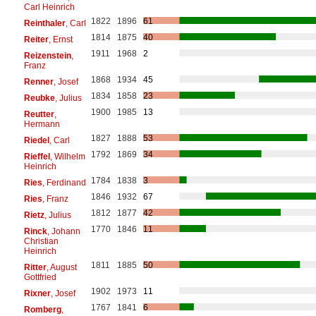
Carl Heinrich
1822
1896
61
Reinthaler
, Carl
1814
1875
40
Reiter
, Ernst
1911
1968
2
Reizenstein
,
Franz
1868
1934
45
Renner
, Josef
1834
1858
23
Reubke
, Julius
1900
1985
13
Reutter
,
Hermann
1827
1888
53
Riedel
, Carl
1792
1869
34
Rieffel
, Wilhelm
Heinrich
1784
1838
3
Ries
, Ferdinand
1846
1932
67
Ries
, Franz
1812
1877
42
Rietz
, Julius
1770
1846
11
Rinck
, Johann
Christian
Heinrich
1811
1885
50
Ritter
, August
Gottfried
1902
1973
11
Rixner
, Josef
1767
1841
6
Romberg
,