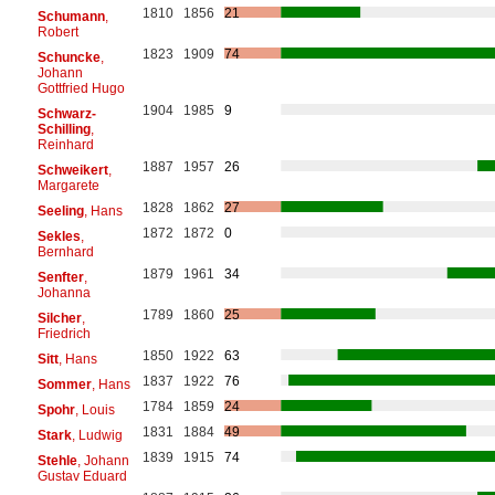
1810
1856
21
Schumann
,
Robert
1823
1909
74
Schuncke
,
Johann
Gottfried Hugo
1904
1985
9
Schwarz-
Schilling
,
Reinhard
1887
1957
26
Schweikert
,
Margarete
1828
1862
27
Seeling
, Hans
1872
1872
0
Sekles
,
Bernhard
1879
1961
34
Senfter
,
Johanna
1789
1860
25
Silcher
,
Friedrich
1850
1922
63
Sitt
, Hans
1837
1922
76
Sommer
, Hans
1784
1859
24
Spohr
, Louis
1831
1884
49
Stark
, Ludwig
1839
1915
74
Stehle
, Johann
Gustav Eduard