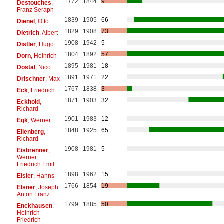
1772
1844
9
Destouches
,
Franz Seraph
1839
1905
66
Dienel
, Otto
1829
1908
73
Dietrich
, Albert
1908
1942
5
Distler
, Hugo
1804
1892
57
Dorn
, Heinrich
1895
1981
18
Dostal
, Nico
1891
1971
22
Drischner
, Max
1767
1838
3
Eck
, Friedrich
1871
1903
32
Eckhold
,
Richard
1901
1983
12
Egk
, Werner
1848
1925
65
Eilenberg
,
Richard
1908
1981
5
Eisbrenner
,
Werner
Friedrich Emil
1898
1962
15
Eisler
, Hanns
1766
1854
19
Elsner
, Joseph
Anton Franz
1799
1885
50
Enckhausen
,
Heinrich
Friedrich