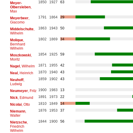
1850
1927
63
Meyer-
Olbersleben
,
Max
1791
1864
29
Meyerbeer
,
Giacomo
1863
1943
50
Middelschulte
,
Wilhelm
1802
1869
34
Molique
,
Bernhard
Wilhelm
1854
1925
59
Moszkowski
,
Moritz
1871
1955
42
Nagel
, Wilhelm
1870
1940
43
Neal
, Heinrich
1859
1902
43
Neuhoff
,
Ludwig
1900
1983
13
Neumeyer
, Fritz
1891
1973
22
Nick
, Edmund
1810
1849
14
Nicolai
, Otto
1876
1953
37
Niemann
,
Walter
1844
1900
56
Nietzsche
,
Friedrich
Wilhelm