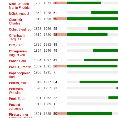
1780
1873
38
Nisle
, Johann
Martin Friedrich
1862
1928
51
Nölck
, August
1819
1895
60
Oberthür
,
Charles
1858
1929
55
Ochs
, Siegfried
1819
1880
45
Offenbach
,
Jacques
1895
1982
18
Orff
, Carl
1864
1946
49
Othegraven
,
August von
1854
1897
43
Pabst
, Paul
1809
1891
56
Pacius
, Fredrik
1906
1991
7
Papandopoulo
,
Boris
1849
1927
64
Peters
, Max
1890
1957
23
Petersen
,
Wilhelm
1881
1962
32
Petri
, Egon
1912
1985
1
Petzold
,
Johannes
1821
1885
50
Pfretzschner
,