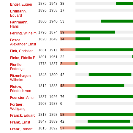
1875
1943
38
Engel
, Eugen
1896
1958
17
Erdmann
,
Eduard
1860
1940
53
Fährmann
,
Hans
1796
1874
39
Ferling
, Wilhelm
1820
1849
14
Fesca
,
Alexander Ernst
1831
1911
76
Fink
, Christian
1891
1961
22
Finke
, Fidelio F.
1778
1837
2
Fiorillo
,
Federigo
1848
1890
42
Fitzenhagen
,
Wilhelm
1812
1883
48
Flotow
,
Friedrich von
1837
1926
76
Foerster
, Anton
1907
1987
6
Fortner
,
Wolfgang
1817
1893
58
Franck
, Eduard
1847
1889
42
Frank
, Ernst
1815
1892
57
Franz
, Robert