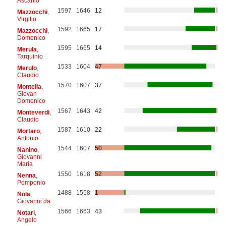
Ascanio
1597
1646
12
Mazzocchi
,
Virgilio
1592
1665
17
Mazzocchi
,
Domenico
1595
1665
14
Merula
,
Tarquinio
1533
1604
47
Merulo
,
Claudio
1570
1607
37
Montella
,
Giovan
Domenico
1567
1643
42
Monteverdi
,
Claudio
1587
1610
22
Mortaro
,
Antonio
1544
1607
50
Nanino
,
Giovanni
Maria
1550
1618
52
Nenna
,
Pomponio
1488
1558
1
Nola
,
Giovanni da
1566
1663
43
Notari
,
Angelo