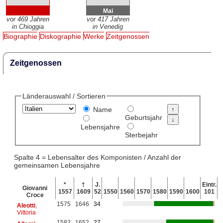
Mai
vor 469 Jahren
vor 417 Jahren
in Chioggia
in Venedig
Biographie
Diskographie
Werke
Zeitgenossen
Zeitgenossen
Länderauswahl / Sortieren
Name
Geburtsjahr
Lebensjahre
Sterbejahr
Spalte 4 = Lebensalter des Komponisten / Anzahl der
gemeinsamen Lebensjahre
*
†
J.
Eintr.
Giovanni
1557
1609
52
1550
1560
1570
1580
1590
1600
101
Croce
1575
1646
34
Aleotti
,
Vittoria
1582
1652
27