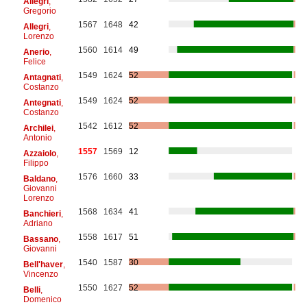
Allegri
,
Gregorio
1567
1648
42
Allegri
,
Lorenzo
1560
1614
49
Anerio
,
Felice
1549
1624
52
Antagnati
,
Costanzo
1549
1624
52
Antegnati
,
Costanzo
1542
1612
52
Archilei
,
Antonio
1557
1569
12
Azzaiolo
,
Filippo
1576
1660
33
Baldano
,
Giovanni
Lorenzo
1568
1634
41
Banchieri
,
Adriano
1558
1617
51
Bassano
,
Giovanni
1540
1587
30
Bell'haver
,
Vincenzo
1550
1627
52
Belli
,
Domenico