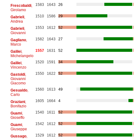
1583
1643
26
Frescobaldi
,
Girolamo
1510
1586
29
Gabrieli
,
Andrea
1553
1612
52
Gabrieli
,
Giovanni
1582
1643
27
Gagliano
,
Marco
1557
1631
52
Galilei
,
Michelangelo
1520
1591
34
Galilei
,
Vincenzo
1550
1622
52
Gastoldi
,
Giovanni
Giacomo
1560
1613
49
Gesualdo
,
Carlo
1605
1664
4
Graziani
,
Bonifazio
1540
1611
52
Guami
,
Gioseffo
1542
1612
52
Guami
,
Giuseppe
1529
1612
52
Gussago
,