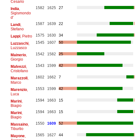
Cesario
1582
1625
27
India
,
Sigismondo
d'
1587
1639
22
Landi
,
Stefano
1575
1630
34
Lappi
, Pietro
1545
1607
50
Luzzaschi
,
Luzzasco
1542
1582
25
Mainerio
,
Giorgio
1543
1599
42
Malvezzi
,
Cristofano
1602
1662
7
Marazzoli
,
Marco
1553
1599
42
Marenzio
,
Luca
1594
1663
15
Marini
,
Biagio
1594
1663
15
Marini
,
Biagio
1550
1609
52
Massaino
,
Tiburtio
1565
1627
44
Mayone
,