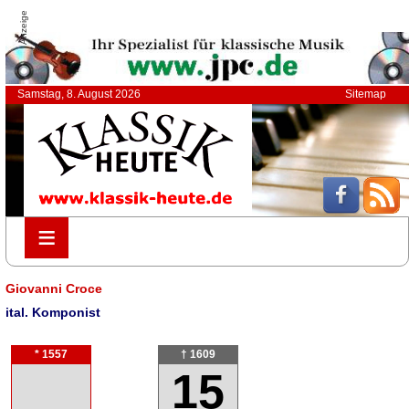
Anzeige
Samstag, 8. August 2026
Sitemap
≡
≡
Giovanni Croce
ital. Komponist
* 1557
† 1609
15