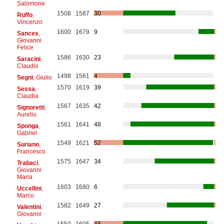
Salomone
1508
1587
30
Ruffo
,
Vincenzo
1600
1679
9
Sances
,
Giovanni
Felice
1586
1630
23
Saracini
,
Claudio
1498
1561
4
Segni
, Giulio
1570
1619
39
Sessa
,
Claudia
1567
1635
42
Signoretti
,
Aurelio
1561
1641
48
Sponga
,
Gabriel
1549
1621
52
Suriano
,
Francesco
1575
1647
34
Trabaci
,
Giovanni
Maria
1603
1680
6
Uccellini
,
Marco
1582
1649
27
Valentini
,
Giovanni
1550
1605
48