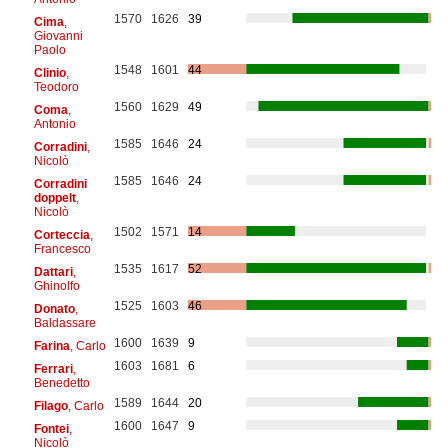
1570
1626
39
Cima
,
Giovanni
Paolo
1548
1601
44
Clinio
,
Teodoro
1560
1629
49
Coma
,
Antonio
1585
1646
24
Corradini
,
Nicolò
1585
1646
24
Corradini
doppelt
,
Nicolò
1502
1571
14
Corteccia
,
Francesco
1535
1617
52
Dattari
,
Ghinolfo
1525
1603
46
Donato
,
Baldassare
1600
1639
9
Farina
, Carlo
1603
1681
6
Ferrari
,
Benedetto
1589
1644
20
Filago
, Carlo
1600
1647
9
Fontei
,
Nicolò