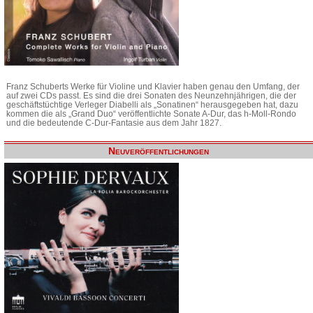
Franz Schuberts Werke für Violine und Klavier haben genau den Umfang, der
auf zwei CDs passt. Es sind die drei Sonaten des Neunzehnjährigen, die der
geschäftstüchtige Verleger Diabelli als „Sonatinen“ herausgegeben hat, dazu
kommen die als „Grand Duo“ veröffentlichte Sonate A-Dur, das h-Moll-Rondo
und die bedeutende C-Dur-Fantasie aus dem Jahr 1827.
Neuveröffentlichungen