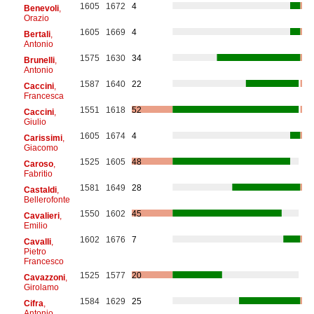
1605
1672
4
Benevoli
,
Orazio
1605
1669
4
Bertali
,
Antonio
1575
1630
34
Brunelli
,
Antonio
1587
1640
22
Caccini
,
Francesca
1551
1618
52
Caccini
,
Giulio
1605
1674
4
Carissimi
,
Giacomo
1525
1605
48
Caroso
,
Fabritio
1581
1649
28
Castaldi
,
Bellerofonte
1550
1602
45
Cavalieri
,
Emilio
1602
1676
7
Cavalli
,
Pietro
Francesco
1525
1577
20
Cavazzoni
,
Girolamo
1584
1629
25
Cifra
,
Antonio