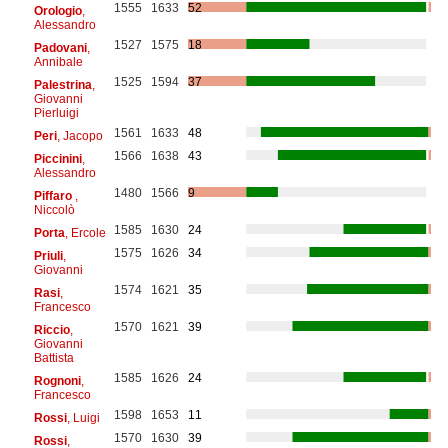
1555
1633
52
Orologio
,
Alessandro
1527
1575
18
Padovani
,
Annibale
1525
1594
37
Palestrina
,
Giovanni
Pierluigi
1561
1633
48
Peri
, Jacopo
1566
1638
43
Piccinini
,
Alessandro
1480
1566
9
Piffaro
,
Niccolò
1585
1630
24
Porta
, Ercole
1575
1626
34
Priuli
,
Giovanni
1574
1621
35
Rasi
,
Francesco
1570
1621
39
Riccio
,
Giovanni
Battista
1585
1626
24
Rognoni
,
Francesco
1598
1653
11
Rossi
, Luigi
1570
1630
39
Rossi
,