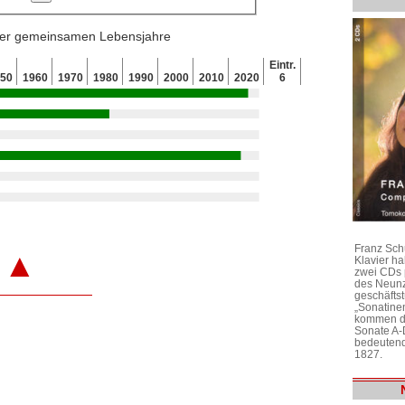
 der gemeinsamen Lebensjahre
Eintr.
950
1960
1970
1980
1990
2000
2010
2020
6
Franz Sch
▲
Klavier h
zwei CDs 
des Neunz
geschäftst
„Sonatine
kommen di
Sonate A-
bedeutend
1827.