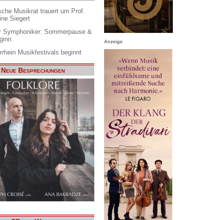
che Musikrat trauert um Prof.
ine Siegert
 Symphoniker: Sommerpause &
ginn
Anzeige
rrhein Musikfestivals beginnt
Neue Besprechungen