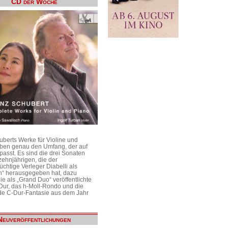
CD der Woche
uberts Werke für Violine und
aben genau den Umfang, der auf
passt. Es sind die drei Sonaten
ehnjährigen, die der
üchtige Verleger Diabelli als
n“ herausgegeben hat, dazu
e als „Grand Duo“ veröffentlichte
Dur, das h-Moll-Rondo und die
e C-Dur-Fantasie aus dem Jahr
Neuveröffentlichungen