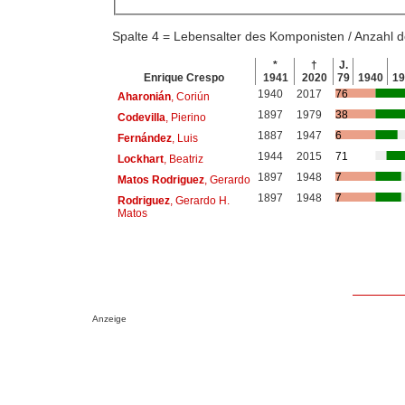
Spalte 4 = Lebensalter des Komponisten / Anzahl
*
†
J.
Enrique Crespo
1941
2020
79
1940
1
1940
2017
76
Aharonián
, Coriún
1897
1979
38
Codevilla
, Pierino
1887
1947
6
Fernández
, Luis
1944
2015
71
Lockhart
, Beatriz
1897
1948
7
Matos Rodriguez
, Gerardo
1897
1948
7
Rodriguez
, Gerardo H.
Matos
Anzeige