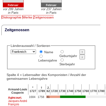
Februar
Februar
vor 299 Jahren
vor 237 Jahren
in Paris
in Paris
Diskographie
Werke
Zeitgenossen
Zeitgenossen
Länderauswahl / Sortieren
Name
Geburtsjahr
Lebensjahre
Sterbejahr
Spalte 4 = Lebensalter des Komponisten / Anzahl der
gemeinsamen Lebensjahre
*
†
J.
Armand-Louis
1727
1789
62
1720
1730
1740
1750
1760
1770
1780
Couperin
1684
1758
31
Agincourt
,
Jacques André
François