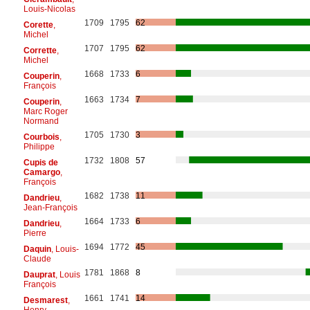
Louis-Nicolas
1709
1795
62
Corette
,
Michel
1707
1795
62
Corrette
,
Michel
1668
1733
6
Couperin
,
François
1663
1734
7
Couperin
,
Marc Roger
Normand
1705
1730
3
Courbois
,
Philippe
1732
1808
57
Cupis de
Camargo
,
François
1682
1738
11
Dandrieu
,
Jean-François
1664
1733
6
Dandrieu
,
Pierre
1694
1772
45
Daquin
, Louis-
Claude
1781
1868
8
Dauprat
, Louis
François
1661
1741
14
Desmarest
,
Henry