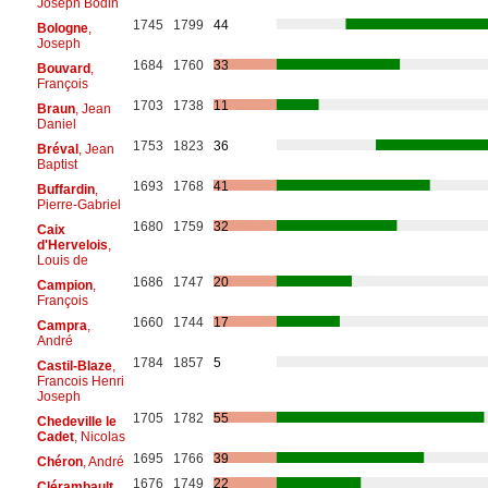
Joseph Bodin
1745
1799
44
Bologne
,
Joseph
1684
1760
33
Bouvard
,
François
1703
1738
11
Braun
, Jean
Daniel
1753
1823
36
Bréval
, Jean
Baptist
1693
1768
41
Buffardin
,
Pierre-Gabriel
1680
1759
32
Caix
d'Hervelois
,
Louis de
1686
1747
20
Campion
,
François
1660
1744
17
Campra
,
André
1784
1857
5
Castil-Blaze
,
Francois Henri
Joseph
1705
1782
55
Chedeville le
Cadet
, Nicolas
1695
1766
39
Chéron
, André
1676
1749
22
Clérambault
,