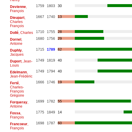
1759
1803
30
Devienne
,
François
1667
1740
13
Dieupart
,
Charles
François
1710
1755
28
Dollé
, Charles
1680
1756
29
Dornel
,
Antoine
1715
1789
62
Duphly
,
Jacques
1749
1819
40
Duport
, Jean-
Louis
1749
1794
40
Edelmann
,
Jean-Frédéric
1666
1746
19
Ferté
,
Charles-
François
Grégoire
1699
1782
55
Forqueray
,
Antoine
1775
1849
14
Fossa
,
François
1698
1787
60
Francoeur
,
François