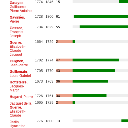
1774
1846
15
Gatayes
,
Guillaume
Pierre Antoine
1728
1800
61
Gaviniès
,
Pierre
1734
1829
55
Gossec
,
François-
Joseph
1664
1729
2
Guerre
,
Elisabeth-
Claude
Jacquet
1702
1774
47
Guignon
,
Jean-Pierre
1705
1770
43
Guillemain
,
Louis-Gabriel
1673
1763
36
Hotteterre
,
Jacques-
Martin
1726
1761
34
Hugard
, Pierre
1665
1729
2
Jacquet de la
Guerre
,
Elisabeth-
Claude
1776
1800
13
Jadin
,
Hyacinthe