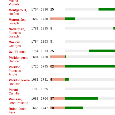
Michel
Pignolet
1764
1836
25
Montgeroult
,
Hélène
1682
1738
11
Mouret
, Jean-
Joseph
1781
1835
8
Naderman
,
François-
Joseph
1784
1853
5
Onslow
,
Georges
1754
1813
35
Ozi
, Etienne
1681
1728
1
Philidor
, Anne
Danican
1726
1795
62
Philidor
,
François-
André
1681
1731
4
Philidor
, Pierre
Danican
1788
1855
1
Pleyel
,
Camille
1683
1764
37
Rameau
,
Jean-Philippe
1666
1747
20
Rebel
, Jean-
Féry