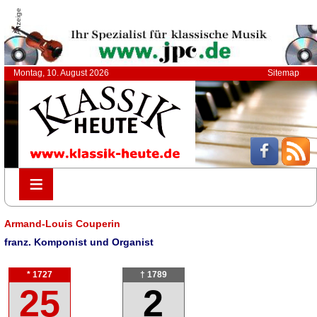
Anzeige
Montag, 10. August 2026
Sitemap
≡
≡
Armand-Louis Couperin
franz. Komponist und Organist
* 1727
† 1789
25
2