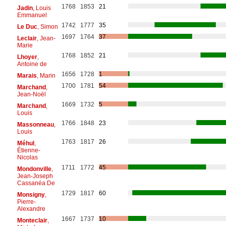
1768
1853
21
Jadin
, Louis
Emmanuel
1742
1777
35
Le Duc
, Simon
1697
1764
37
Leclair
, Jean-
Marie
1768
1852
21
Lhoyer
,
Antoine de
1656
1728
1
Marais
, Marin
1700
1781
54
Marchand
,
Jean-Noël
1669
1732
5
Marchand
,
Louis
1766
1848
23
Massonneau
,
Louis
1763
1817
26
Méhul
,
Étienne-
Nicolas
1711
1772
45
Mondonville
,
Jean-Joseph
Cassanéa De
1729
1817
60
Monsigny
,
Pierre-
Alexandre
1667
1737
10
Monteclair
,