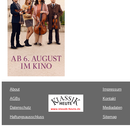
About
Impressum
AGBs
Kontakt
Datenschutz
Mediadaten
Haftungsausschluss
Sitemap