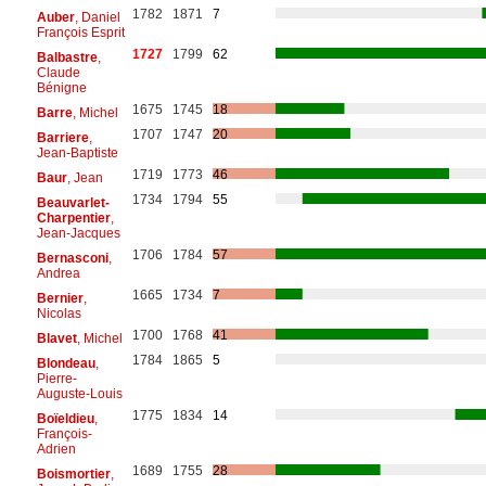
1782
1871
7
Auber
, Daniel
François Esprit
1727
1799
62
Balbastre
,
Claude
Bénigne
1675
1745
18
Barre
, Michel
1707
1747
20
Barriere
,
Jean-Baptiste
1719
1773
46
Baur
, Jean
1734
1794
55
Beauvarlet-
Charpentier
,
Jean-Jacques
1706
1784
57
Bernasconi
,
Andrea
1665
1734
7
Bernier
,
Nicolas
1700
1768
41
Blavet
, Michel
1784
1865
5
Blondeau
,
Pierre-
Auguste-Louis
1775
1834
14
Boïeldieu
,
François-
Adrien
1689
1755
28
Boismortier
,