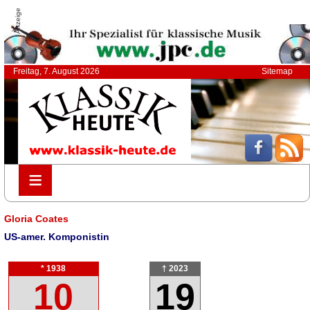
Anzeige
Freitag, 7. August 2026
Sitemap
≡
≡
Gloria Coates
US-amer. Komponistin
* 1938
† 2023
10
19