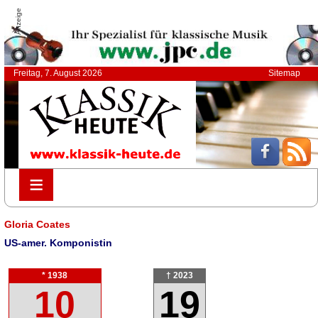
Anzeige
Freitag, 7. August 2026
Sitemap
≡
≡
Gloria Coates
US-amer. Komponistin
* 1938
† 2023
10
19