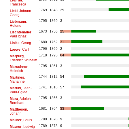
LeBrun
,
Francesca
1769
1843
29
Lickl
, Johann
Georg
1795
1869
3
Liebmann
,
Helene
1673
1756
25
Liechtenauer
,
Paul Ignaz
1680
1762
31
Linike
, Georg
1796
1869
2
Loewe
, Carl
1718
1795
64
Marpurg
,
Friedrich Wilhelm
1795
1861
3
Marschner
,
Heinrich
1744
1812
54
Martines
,
Marianne
1741
1816
57
Martini
, Jean-
Paul-Égide
1795
1866
3
Marx
, Adolph
Bernhard
1681
1764
33
Mattheson
,
Johann
1789
1878
9
Maurer
, Louis
1789
1878
9
Maurer
, Ludwig