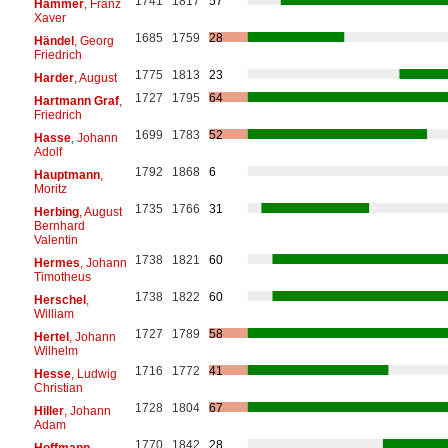
1741
1817
57
Hammer
, Franz
Xaver
1685
1759
28
Händel
, Georg
Friedrich
1775
1813
23
Harder
, August
1727
1795
64
Hartmann Graf
,
Friedrich
1699
1783
52
Hasse
, Johann
Adolf
1792
1868
6
Hauptmann
,
Moritz
1735
1766
31
Herbing
, August
Bernhard
Valentin
1738
1821
60
Hermes
, Johann
Timotheus
1738
1822
60
Herschel
,
William
1727
1789
58
Hertel
, Johann
Wilhelm
1716
1772
41
Hesse
, Ludwig
Christian
1728
1804
67
Hiller
, Johann
Adam
1770
1842
28
Hoffmann
,