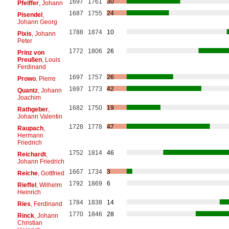
1697
1761
30
Pfeiffer
, Johann
1687
1755
24
Pisendel
,
Johann Georg
1788
1874
10
Pixis
, Johann
Peter
1772
1806
26
Prinz von
Preußen
, Louis
Ferdinand
1697
1757
26
Prowo
, Pierre
1697
1773
42
Quantz
, Johann
Joachim
1682
1750
19
Rathgeber
,
Johann Valentin
1728
1778
47
Raupach
,
Hermann
Friedrich
1752
1814
46
Reichardt
,
Johann Friedrich
1667
1734
3
Reiche
, Gottfried
1792
1869
6
Rieffel
, Wilhelm
Heinrich
1784
1838
14
Ries
, Ferdinand
1770
1846
28
Rinck
, Johann
Christian