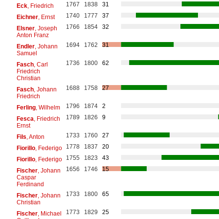
1767
1838
31
Eck
, Friedrich
1740
1777
37
Eichner
, Ernst
1766
1854
32
Elsner
, Joseph
Anton Franz
1694
1762
31
Endler
, Johann
Samuel
1736
1800
62
Fasch
, Carl
Friedrich
Christian
1688
1758
27
Fasch
, Johann
Friedrich
1796
1874
2
Ferling
, Wilhelm
1789
1826
9
Fesca
, Friedrich
Ernst
1733
1760
27
Fils
, Anton
1778
1837
20
Fiorillo
, Federigo
1755
1823
43
Fiorillo
, Federigo
1656
1746
15
Fischer
, Johann
Caspar
Ferdinand
1733
1800
65
Fischer
, Johann
Christian
1773
1829
25
Fischer
, Michael