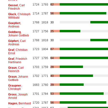
1724
1793
62
Gessel
, Carl
Friedrich
1714
1787
56
Gluck
, Christoph
Willibald
1768
1818
30
Goepfert
,
Andreas
1727
1756
25
Goldberg
,
Johann Gottlieb
1768
1818
30
Göpfert
, Carl
Andreas
1723
1804
67
Graf
, Christian
Ernst
1727
1795
64
Graf
, Friedrich
Hartmann
1703
1759
28
Graun
, Carl
Heinrich
1702
1771
40
Graun
, Johann
Gottlieb
1683
1760
29
Graupner
,
Christoph
1701
1784
53
Gross
, Joseph
Arnold
1720
1787
56
Hagen
, Bernhard