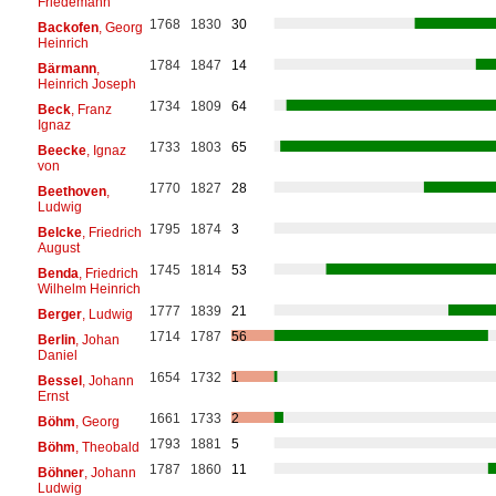
Friedemann
1768
1830
30
Backofen
, Georg
Heinrich
1784
1847
14
Bärmann
,
Heinrich Joseph
1734
1809
64
Beck
, Franz
Ignaz
1733
1803
65
Beecke
, Ignaz
von
1770
1827
28
Beethoven
,
Ludwig
1795
1874
3
Belcke
, Friedrich
August
1745
1814
53
Benda
, Friedrich
Wilhelm Heinrich
1777
1839
21
Berger
, Ludwig
1714
1787
56
Berlin
, Johan
Daniel
1654
1732
1
Bessel
, Johann
Ernst
1661
1733
2
Böhm
, Georg
1793
1881
5
Böhm
, Theobald
1787
1860
11
Böhner
, Johann
Ludwig