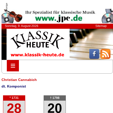
Anzeige
Sonntag, 9. August 2026
Sitemap
≡
≡
Christian Cannabich
dt. Komponist
* 1731
† 1798
28
20