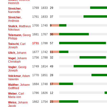
Heinrich
1769
1833
29
Streicher
,
Nannette
1761
1833
37
Streicher
,
Andreas
1700
1740
9
Stulick
, Mattheus
Nikolaus
1681
1767
36
Telemann
, Georg
Philipp
1731
1788
57
Toëschi
, Carl
Joseph
1677
1742
11
Ulich
, Johann
1756
1788
32
Vogel
, Johann
Christoph
1749
1814
49
Vogler
, Georg
Joseph
1770
1851
28
Volckmar
, Adam
Valentin
1684
1748
17
Walther
, Johann
Gottfried
1786
1826
12
Weber
, Carl
Maria von
1662
1754
23
Weiss
, Johann
Jacob