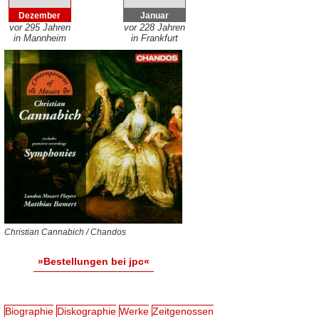
Dezember
Januar
vor 295 Jahren
vor 228 Jahren
in Mannheim
in Frankfurt
Christian Cannabich / Chandos
»Bestellungen bei jpc«
Biographie
Diskographie
Werke
Zeitgenossen