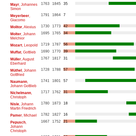
1763
1845
35
Mayr
, Johannes
Simon
1791
1864
7
Meyerbeer
,
Giacomo
1730
1773
42
Molitor
, Alexius
1695
1765
34
Molter
, Johann
Melchior
1719
1787
56
Mozart
, Leopold
1690
1770
39
Muffat
, Gottlieb
1767
1817
31
Müller
, August
Eberhard
1728
1788
57
Müthel
, Johann
Gottfried
1741
1801
57
Naumann
,
Johann Gottlieb
1717
1762
31
Nichelmann
,
Christoph
1780
1873
18
Nisle
, Johann
Martin Friedrich
1782
1827
16
Pamer
, Michael
1667
1752
21
Pepusch
,
Johann
Christoph