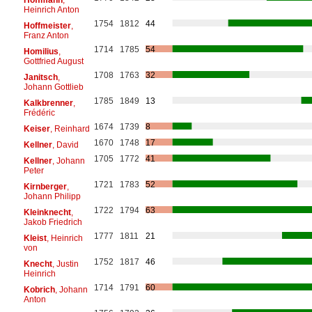
Heinrich Anton
1754
1812
44
Hoffmeister
,
Franz Anton
1714
1785
54
Homilius
,
Gottfried August
1708
1763
32
Janitsch
,
Johann Gottlieb
1785
1849
13
Kalkbrenner
,
Frédéric
1674
1739
8
Keiser
, Reinhard
1670
1748
17
Kellner
, David
1705
1772
41
Kellner
, Johann
Peter
1721
1783
52
Kirnberger
,
Johann Philipp
1722
1794
63
Kleinknecht
,
Jakob Friedrich
1777
1811
21
Kleist
, Heinrich
von
1752
1817
46
Knecht
, Justin
Heinrich
1714
1791
60
Kobrich
, Johann
Anton