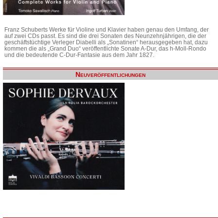
Franz Schuberts Werke für Violine und Klavier haben genau den Umfang, der
auf zwei CDs passt. Es sind die drei Sonaten des Neunzehnjährigen, die der
geschäftstüchtige Verleger Diabelli als „Sonatinen“ herausgegeben hat, dazu
kommen die als „Grand Duo“ veröffentlichte Sonate A-Dur, das h-Moll-Rondo
und die bedeutende C-Dur-Fantasie aus dem Jahr 1827.
Neuveröffentlichungen