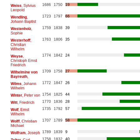
1686
1750
19
Weiss
, Sylvius
Leopold
1723
1797
66
Wendling
,
Johann Baptist
1759
1838
39
Westenholz
,
Sophie
1763
1806
35
Westerhoff
,
Christian
Wilhelm
1774
1842
24
Weyse
,
Christoph Ernst
Friedrich
1709
1758
27
Wilhelmine von
Bayreuth
,
1772
1847
26
Wilms
, Johann
Wilhelm
1754
1825
44
Winter
, Peter von
1770
1836
28
Witt
, Friedrich
1735
1792
57
Wolf
, Ernst
Wilhelm
1707
1789
58
Wolff
, Christian
Michael
1789
1839
9
Wolfram
, Joseph
1758
1832
40
Zelter
, Carl