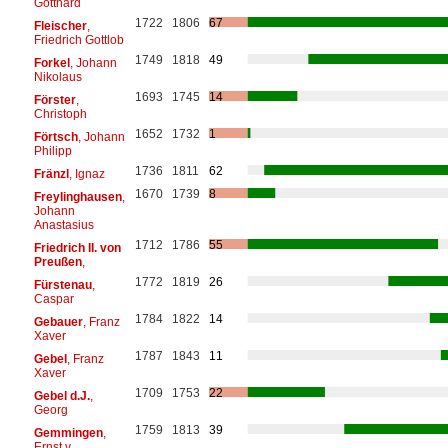
Gotthard
1722
1806
67
Fleischer
,
Friedrich Gottlob
1749
1818
49
Forkel
, Johann
Nikolaus
1693
1745
14
Förster
,
Christoph
1652
1732
1
Förtsch
, Johann
Philipp
1736
1811
62
Fränzl
, Ignaz
1670
1739
8
Freylinghausen
,
Johann
Anastasius
1712
1786
55
Friedrich II. von
Preußen
,
1772
1819
26
Fürstenau
,
Caspar
1784
1822
14
Gebauer
, Franz
Xaver
1787
1843
11
Gebel
, Franz
Xaver
1709
1753
22
Gebel d.J.
,
Georg
1759
1813
39
Gemmingen
,
Ernst v.