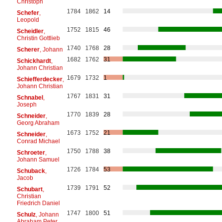
Christoph
1784
1862
14
Schefer
,
Leopold
1752
1815
46
Scheidler
,
Christin Gottlieb
1740
1768
28
Scherer
, Johann
1682
1762
31
Schickhardt
,
Johann Christian
1679
1732
1
Schiefferdecker
,
Johann Christian
1767
1831
31
Schnabel
,
Joseph
1770
1839
28
Schneider
,
Georg Abraham
1673
1752
21
Schneider
,
Conrad Michael
1750
1788
38
Schroeter
,
Johann Samuel
1726
1784
53
Schuback
,
Jacob
1739
1791
52
Schubart
,
Christian
Friedrich Daniel
1747
1800
51
Schulz
, Johann
Abraham Peter