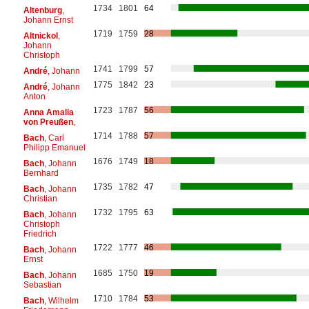
1734
1801
64
Altenburg
,
Johann Ernst
1719
1759
28
Altnickol
,
Johann
Christoph
1741
1799
57
André
, Johann
1775
1842
23
André
, Johann
Anton
1723
1787
56
Anna Amalia
von Preußen
,
1714
1788
57
Bach
, Carl
Philipp Emanuel
1676
1749
18
Bach
, Johann
Bernhard
1735
1782
47
Bach
, Johann
Christian
1732
1795
63
Bach
, Johann
Christoph
Friedrich
1722
1777
46
Bach
, Johann
Ernst
1685
1750
19
Bach
, Johann
Sebastian
1710
1784
53
Bach
, Wilhelm