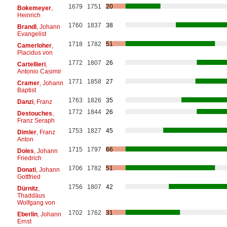
1679
1751
20
Bokemeyer
,
Heinrich
1760
1837
38
Brandl
, Johann
Evangelist
1718
1782
51
Camerloher
,
Placidus von
1772
1807
26
Cartellieri
,
Antonio Casimir
1771
1858
27
Cramer
, Johann
Baptist
1763
1826
35
Danzi
, Franz
1772
1844
26
Destouches
,
Franz Seraph
1753
1827
45
Dimler
, Franz
Anton
1715
1797
66
Doles
, Johann
Friedrich
1706
1782
51
Donati
, Johann
Gottfried
1756
1807
42
Dürnitz
,
Thaddäus
Wolfgang von
1702
1762
31
Eberlin
, Johann
Ernst