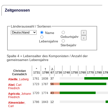
Zeitgenossen
Länderauswahl / Sortieren
Name
Geburtsjahr
Lebensjahre
Sterbejahr
Spalte 4 = Lebensalter des Komponisten / Anzahl der
gemeinsamen Lebensjahre
*
†
J.
Christian
1731
1798
67
1730
1740
1750
1760
1770
1780
179
Cannabich
1761
1838
37
Abeille
, Ludwig
1723
1787
56
Abel
, Carl
Friedrich
1720
1774
43
Agricola
, Johann
Friedrich
1786
1843
12
Almenräder
,
Carl