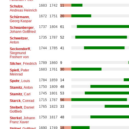
1683
1742
11
Schulze
,
Andreas Heinrich
1672
1751
20
Schürmann
,
Georg Kaspar
1737
1804
61
Schwanberger
,
Johann Gottfried
1735
1787
52
Schweitzer
,
Anton
1744
1785
41
Seckendorff
,
Siegmund
Freiherr von
1789
1860
9
Silcher
, Friedrich
1683
1761
30
Spieß
, Pater
Meinrad
1784
1859
14
Spohr
, Louis
1750
1809
48
Stamitz
, Anton
1745
1801
53
Stamitz
, Carl
1715
1787
56
Starck
, Conrad
1765
1823
33
Steibelt
, Daniel
Gottlieb
1750
1817
48
Sterkel
, Johann
Franz Xaver
1690
1749
18
Stölzel
, Gottfried