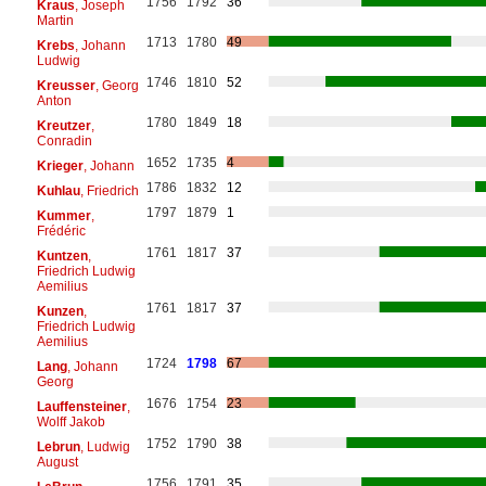
1756
1792
36
Kraus
, Joseph
Martin
1713
1780
49
Krebs
, Johann
Ludwig
1746
1810
52
Kreusser
, Georg
Anton
1780
1849
18
Kreutzer
,
Conradin
1652
1735
4
Krieger
, Johann
1786
1832
12
Kuhlau
, Friedrich
1797
1879
1
Kummer
,
Frédéric
1761
1817
37
Kuntzen
,
Friedrich Ludwig
Aemilius
1761
1817
37
Kunzen
,
Friedrich Ludwig
Aemilius
1724
1798
67
Lang
, Johann
Georg
1676
1754
23
Lauffensteiner
,
Wolff Jakob
1752
1790
38
Lebrun
, Ludwig
August
1756
1791
35