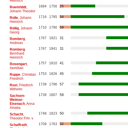
Heinrich
1684
1756
25
Roemhildt
,
Johann Theodor
1716
1785
54
Rolle
, Johann
Heinrich
1710
1790
59
Röllig
, Johann
Georg
1767
1821
31
Romberg
,
Andreas
1767
1841
31
Romberg
,
Bernhard
Heinrich
1757
1810
41
Rosengart
,
Aemilian
1753
1826
45
Ruppe
, Christian
Friedrich
1739
1796
57
Rust
, Friedrich
Wilhelm
1739
1807
59
Sachsen-
Weimar-
Eisenach
, Anna
Amalia
1748
1823
50
Schacht
,
Theodor Frhr. v.
1709
1763
32
Schaffrath
,