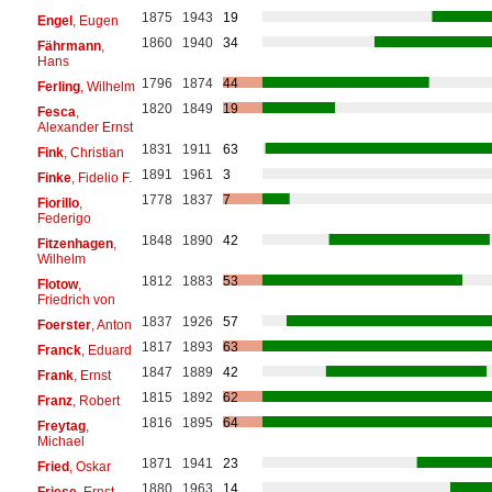
1875
1943
19
Engel
, Eugen
1860
1940
34
Fährmann
,
Hans
1796
1874
44
Ferling
, Wilhelm
1820
1849
19
Fesca
,
Alexander Ernst
1831
1911
63
Fink
, Christian
1891
1961
3
Finke
, Fidelio F.
1778
1837
7
Fiorillo
,
Federigo
1848
1890
42
Fitzenhagen
,
Wilhelm
1812
1883
53
Flotow
,
Friedrich von
1837
1926
57
Foerster
, Anton
1817
1893
63
Franck
, Eduard
1847
1889
42
Frank
, Ernst
1815
1892
62
Franz
, Robert
1816
1895
64
Freytag
,
Michael
1871
1941
23
Fried
, Oskar
1880
1963
14
Friese
, Ernst