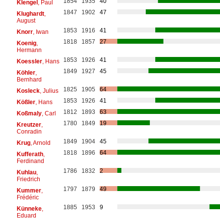
1854
1935
40
Klengel
, Paul
1847
1902
47
Klughardt
,
August
1853
1916
41
Knorr
, Iwan
1818
1857
27
Koenig
,
Hermann
1853
1926
41
Koessler
, Hans
1849
1927
45
Köhler
,
Bernhard
1825
1905
64
Kosleck
, Julius
1853
1926
41
Kößler
, Hans
1812
1893
63
Koßmaly
, Carl
1780
1849
19
Kreutzer
,
Conradin
1849
1904
45
Krug
, Arnold
1818
1896
64
Kufferath
,
Ferdinand
1786
1832
2
Kuhlau
,
Friedrich
1797
1879
49
Kummer
,
Frédéric
1885
1953
9
Künneke
,
Eduard