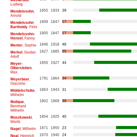
Ludwig
1855
1933
39
Mendelssohn
,
Arnold
1809
1847
17
Mendelssohn
Bartholdy
, Felix
1805
1847
17
Mendelssohn-
Hensel
, Fanny
1846
1918
48
Menter
, Sophie
1827
1885
55
Merkel
, Gustav
Adolf
1850
1927
44
Meyer-
Olbersleben
,
Max
1791
1864
34
Meyerbeer
,
Giacomo
1863
1943
31
Middelschulte
,
Wilhelm
1802
1869
39
Molique
,
Bernhard
Wilhelm
1854
1925
40
Moszkowski
,
Moritz
1871
1955
23
Nagel
, Wilhelm
1870
1940
24
Neal
, Heinrich