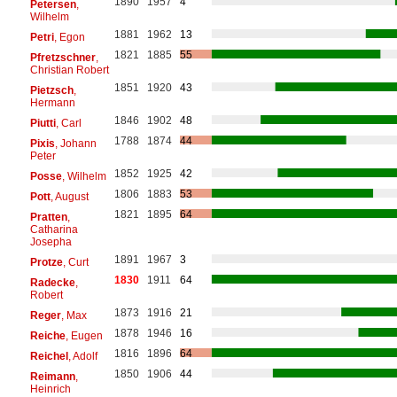
1890
1957
4
Petersen
,
Wilhelm
1881
1962
13
Petri
, Egon
1821
1885
55
Pfretzschner
,
Christian Robert
1851
1920
43
Pietzsch
,
Hermann
1846
1902
48
Piutti
, Carl
1788
1874
44
Pixis
, Johann
Peter
1852
1925
42
Posse
, Wilhelm
1806
1883
53
Pott
, August
1821
1895
64
Pratten
,
Catharina
Josepha
1891
1967
3
Protze
, Curt
1830
1911
64
Radecke
,
Robert
1873
1916
21
Reger
, Max
1878
1946
16
Reiche
, Eugen
1816
1896
64
Reichel
, Adolf
1850
1906
44
Reimann
,
Heinrich