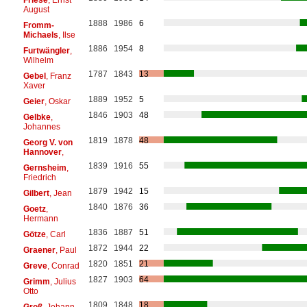
August
1888
1986
6
Fromm-
Michaels
, Ilse
1886
1954
8
Furtwängler
,
Wilhelm
1787
1843
13
Gebel
, Franz
Xaver
1889
1952
5
Geier
, Oskar
1846
1903
48
Gelbke
,
Johannes
1819
1878
48
Georg V. von
Hannover
,
1839
1916
55
Gernsheim
,
Friedrich
1879
1942
15
Gilbert
, Jean
1840
1876
36
Goetz
,
Hermann
1836
1887
51
Götze
, Carl
1872
1944
22
Graener
, Paul
1820
1851
21
Greve
, Conrad
1827
1903
64
Grimm
, Julius
Otto
1809
1848
18
Groß
, Johann