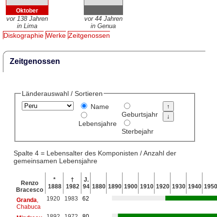
Oktober
vor 138 Jahren
vor 44 Jahren
in Lima
in Genua
Diskographie
Werke
Zeitgenossen
Zeitgenossen
Länderauswahl / Sortieren
Name
Geburtsjahr
Lebensjahre
Sterbejahr
Spalte 4 = Lebensalter des Komponisten / Anzahl der
gemeinsamen Lebensjahre
*
†
J.
Renzo
1888
1982
94
1880
1890
1900
1910
1920
1930
1940
195
Bracesco
1920
1983
62
Granda
,
Chabuca
1892
1972
80