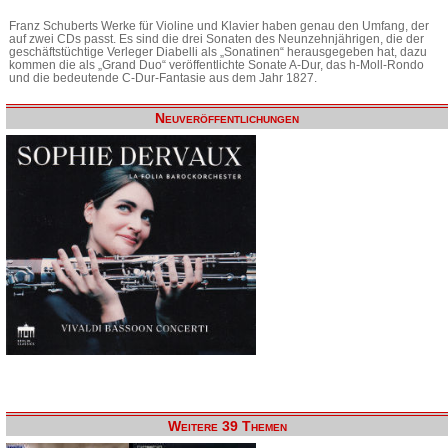
Franz Schuberts Werke für Violine und Klavier haben genau den Umfang, der
auf zwei CDs passt. Es sind die drei Sonaten des Neunzehnjährigen, die der
geschäftstüchtige Verleger Diabelli als „Sonatinen“ herausgegeben hat, dazu
kommen die als „Grand Duo“ veröffentlichte Sonate A-Dur, das h-Moll-Rondo
und die bedeutende C-Dur-Fantasie aus dem Jahr 1827.
Neuveröffentlichungen
Weitere 39 Themen