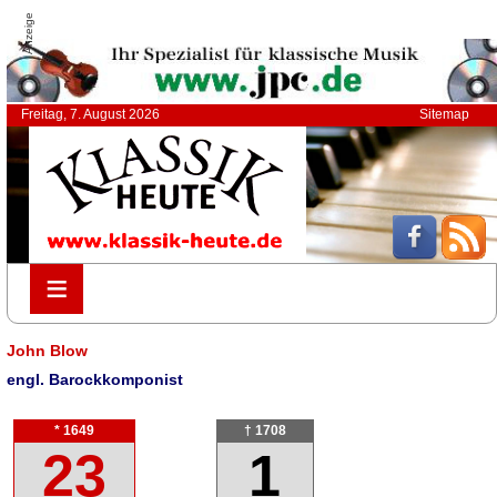
Anzeige
Freitag, 7. August 2026
Sitemap
≡
≡
John Blow
engl. Barockkomponist
* 1649
† 1708
23
1