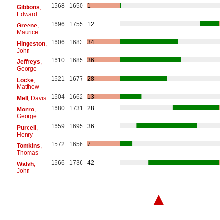
1568
1650
1
Gibbons
,
Edward
1696
1755
12
Greene
,
Maurice
1606
1683
34
Hingeston
,
John
1610
1685
36
Jeffreys
,
George
1621
1677
28
Locke
,
Matthew
1604
1662
13
Mell
, Davis
1680
1731
28
Monro
,
George
1659
1695
36
Purcell
,
Henry
1572
1656
7
Tomkins
,
Thomas
1666
1736
42
Walsh
,
John
▲