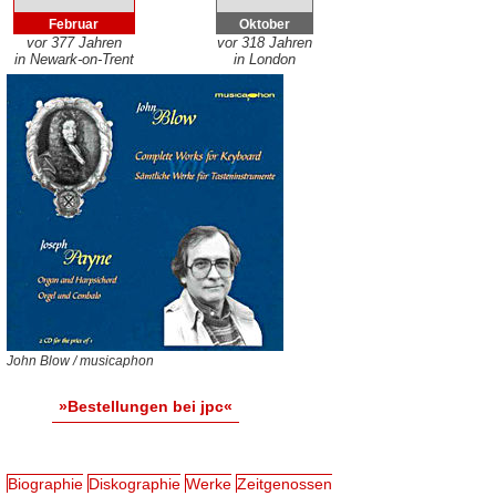
Februar
Oktober
vor 377 Jahren
vor 318 Jahren
in Newark-on-Trent
in London
John Blow / musicaphon
»Bestellungen bei jpc«
Biographie
Diskographie
Werke
Zeitgenossen