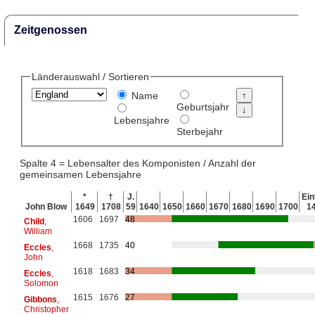
Zeitgenossen
Länderauswahl / Sortieren
Name
Geburtsjahr
Lebensjahre
Sterbejahr
Spalte 4 = Lebensalter des Komponisten / Anzahl der
gemeinsamen Lebensjahre
*
†
J.
Ein
John Blow
1649
1708
59
1640
1650
1660
1670
1680
1690
1700
1
1606
1697
48
Child
,
William
1668
1735
40
Eccles
,
John
1618
1683
34
Eccles
,
Solomon
1615
1676
27
Gibbons
,
Christopher