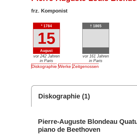
frz. Komponist
* 1784
† 1865
15
August
vor 242 Jahren
vor 161 Jahren
in Paris
in Paris
Diskographie
Werke
Zeitgenossen
Diskographie (1)
Pierre-Auguste Blondeau Quatu
piano de Beethoven