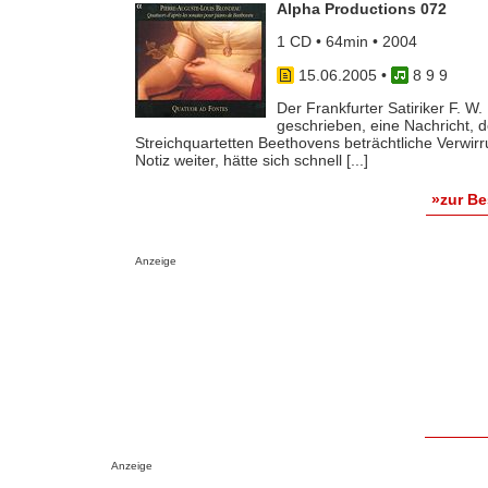
Alpha Productions 072
1 CD • 64min • 2004
15.06.2005
•
8 9 9
Der Frankfurter Satiriker F. W.
geschrieben, eine Nachricht, 
Streichquartetten Beethovens beträchtliche Verwir
Notiz weiter, hätte sich schnell [...]
»zur B
Anzeige
Anzeige