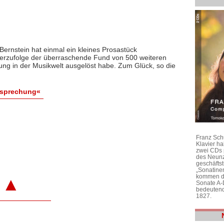
 Bernstein hat einmal ein kleines Prosastück
derzufolge der überraschende Fund von 500 weiteren
rung in der Musikwelt ausgelöst habe. Zum Glück, so die
esprechung«
Franz Sch
Klavier h
zwei CDs 
des Neunz
geschäftst
„Sonatine
kommen di
▲
Sonate A-
bedeutend
1827.