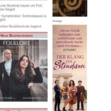
che Musikrat trauert um Prof.
ine Siegert
 Symphoniker: Sommerpause &
ginn
Anzeige
rrhein Musikfestivals beginnt
Neue Besprechungen