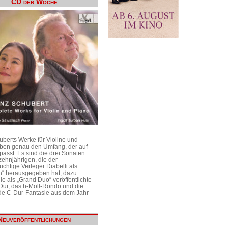
CD der Woche
uberts Werke für Violine und
aben genau den Umfang, der auf
passt. Es sind die drei Sonaten
ehnjährigen, die der
üchtige Verleger Diabelli als
n“ herausgegeben hat, dazu
e als „Grand Duo“ veröffentlichte
Dur, das h-Moll-Rondo und die
e C-Dur-Fantasie aus dem Jahr
Neuveröffentlichungen