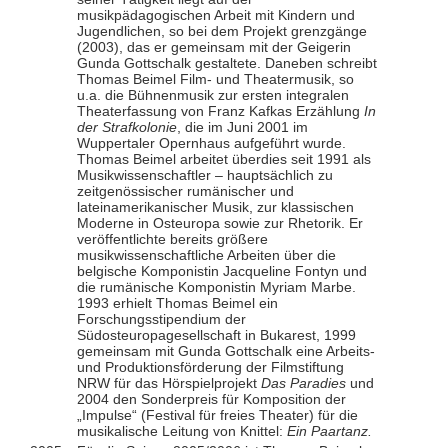
musikpädagogischen Arbeit mit Kindern und
Jugendlichen, so bei dem Projekt grenzgänge
(2003), das er gemeinsam mit der Geigerin
Gunda Gottschalk gestaltete. Daneben schreibt
Thomas Beimel Film- und Theatermusik, so
u.a. die Bühnenmusik zur ersten integralen
Theaterfassung von Franz Kafkas Erzählung
In
der Strafkolonie
, die im Juni 2001 im
Wuppertaler Opernhaus aufgeführt wurde.
Thomas Beimel arbeitet überdies seit 1991 als
Musikwissenschaftler – hauptsächlich zu
zeitgenössischer rumänischer und
lateinamerikanischer Musik, zur klassischen
Moderne in Osteuropa sowie zur Rhetorik. Er
veröffentlichte bereits größere
musikwissenschaftliche Arbeiten über die
belgische Komponistin Jacqueline Fontyn und
die rumänische Komponistin Myriam Marbe.
1993 erhielt Thomas Beimel ein
Forschungsstipendium der
Südosteuropagesellschaft in Bukarest, 1999
gemeinsam mit Gunda Gottschalk eine Arbeits-
und Produktionsförderung der Filmstiftung
NRW für das Hörspielprojekt
Das Paradies
und
2004 den Sonderpreis für Komposition der
„Impulse“ (Festival für freies Theater) für die
musikalische Leitung von Knittel:
Ein Paartanz.