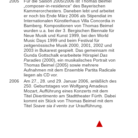
2005
Für die Saison 2005/2006 ist Thomas Beimel
„composer-in-residence“ des Bayerischen
Kammerorchesters. Daneben lebt und arbeitet
er noch bis Ende März 2006 als Stipendiat im
Internationalen Künstlerhaus Villa Concordia in
Bamberg. Kompositionen von Thomas Beimel
wurden u.a. bei der 3. Bergischen Biennale für
Neue Musik und Kunst 1999, bei den World
Music Days 1999 und beim Festival für
zeitgenössische Musik 2000, 2001, 2002 und
2003 in Bukarest gespielt. Das gemeinsam mit
Gunda Gottschalk erarbeitete Hörspiel
Das
Paradies
(2000), ein musikalisches Portrait von
Thomas Beimel (2005) sowie mehrere
Aufnahmen mit dem Ensemble Partita Radicale
liegen als CD vor.
2006
Am 27., 28. und 29. Januar 2006, anläßlich des
250. Geburtstages von Wolfgang Amadeus
Mozart, Aufführung eines Konzerts mit dem
Titel
Divertimento
am Stadttheater Fürth. Dabei
kommt ein Stück von Thomas Beimel mit dem
Titel
Soave sia il vento
zur Uraufführung.
▲