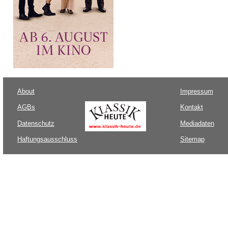
About
Impressum
AGBs
Kontakt
Datenschutz
Mediadaten
Haftungsausschluss
Sitemap