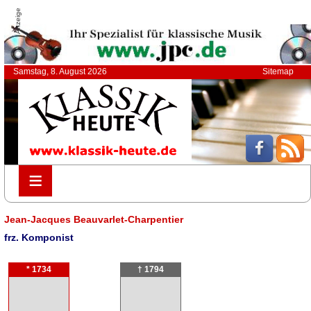
Anzeige
Samstag, 8. August 2026
Sitemap
≡
≡
Jean-Jacques Beauvarlet-Charpentier
frz. Komponist
* 1734
† 1794