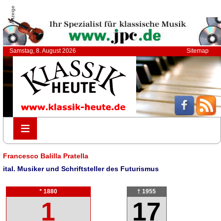
Anzeige
Samstag, 8. August 2026
Sitemap
≡
≡
Francesco Balilla Pratella
ital. Musiker und Schriftsteller des Futurismus
* 1880
† 1955
1
17