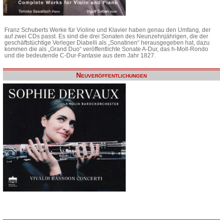
Franz Schuberts Werke für Violine und Klavier haben genau den Umfang, der
auf zwei CDs passt. Es sind die drei Sonaten des Neunzehnjährigen, die der
geschäftstüchtige Verleger Diabelli als „Sonatinen“ herausgegeben hat, dazu
kommen die als „Grand Duo“ veröffentlichte Sonate A-Dur, das h-Moll-Rondo
und die bedeutende C-Dur-Fantasie aus dem Jahr 1827.
Neuveröffentlichungen