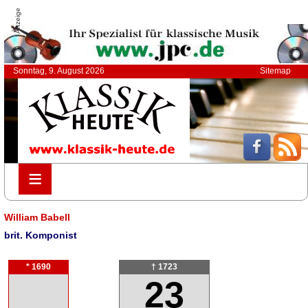
Anzeige
Sonntag, 9. August 2026
Sitemap
≡
≡
William Babell
brit. Komponist
* 1690
† 1723
23