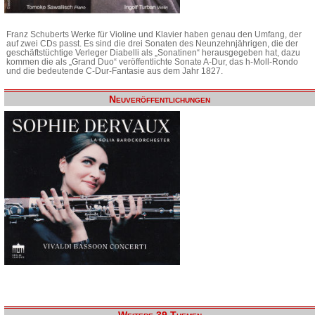
Franz Schuberts Werke für Violine und Klavier haben genau den Umfang, der
auf zwei CDs passt. Es sind die drei Sonaten des Neunzehnjährigen, die der
geschäftstüchtige Verleger Diabelli als „Sonatinen“ herausgegeben hat, dazu
kommen die als „Grand Duo“ veröffentlichte Sonate A-Dur, das h-Moll-Rondo
und die bedeutende C-Dur-Fantasie aus dem Jahr 1827.
Neuveröffentlichungen