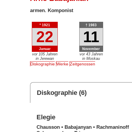
armen. Komponist
* 1921
† 1983
22
11
Januar
November
vor 105 Jahren
vor 43 Jahren
in Jerewan
in Moskau
Diskographie
Werke
Zeitgenossen
Diskographie (6)
Elegie
Chausson • Babajanyan • Rachmaninoff