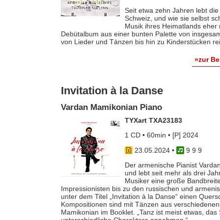
Seit etwa zehn Jahren lebt die
Schweiz, und wie sie selbst sch
Musik ihres Heimatlands eher 
Debütalbum aus einer bunten Palette von insgesamt
von Lieder und Tänzen bis hin zu Kinderstücken re
»zur B
Invitation à la Danse
Vardan Mamikonian Piano
TYXart TXA23183
1 CD • 60min • [P] 2024
23.05.2024
•
9 9 9
Der armenische Pianist Varda
und lebt seit mehr als drei Jah
Musiker eine große Bandbreit
Impressionisten bis zu den russischen und armeni
unter dem Titel „Invitation à la Danse“ einen Quersc
Kompositionen sind mit Tänzen aus verschiedenen
Mamikonian im Booklet. „Tanz ist meist etwas, das