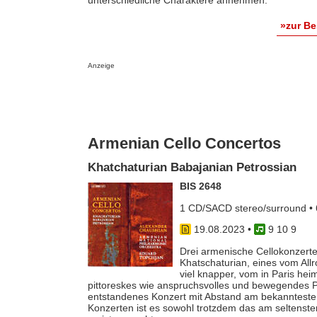
unterschiedliche Charaktere annehmen.“
»zur B
Anzeige
Armenian Cello Concertos
Khatchaturian Babajanian Petrossian
BIS 2648
1 CD/SACD stereo/surround • 
19.08.2023
•
9 10 9
Drei armenische Cellokonzerte
Khatschaturian, eines vom All
viel knapper, vom in Paris hei
pittoreskes wie anspruchsvolles und bewegendes P
entstandenes Konzert mit Abstand am bekanntesten 
Konzerten ist es sowohl trotzdem das am seltenste