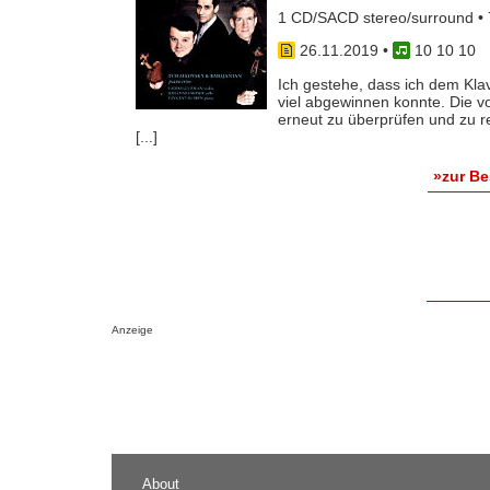
1 CD/SACD stereo/surround • 
26.11.2019
•
10 10 10
Ich gestehe, dass ich dem Klav
viel abgewinnen konnte. Die v
erneut zu überprüfen und zu re
[...]
»zur B
Anzeige
About