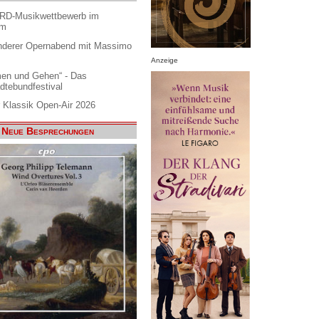
ARD-Musikwettbewerb im
am
nderer Opernabend mit Massimo
Anzeige
en und Gehen“ - Das
dtebundfestival
 Klassik Open-Air 2026
Neue Besprechungen