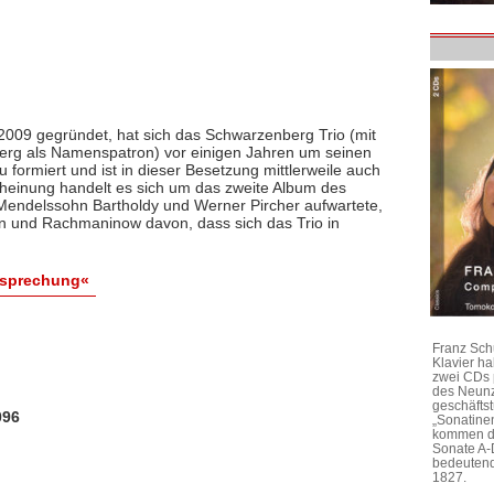
 2009 gegründet, hat sich das Schwarzenberg Trio (mit
rg als Namenspatron) vor einigen Jahren um seinen
u formiert und ist in dieser Besetzung mittlerweile auch
cheinung handelt es sich um das zweite Album des
Mendelssohn Bartholdy und Werner Pircher aufwartete,
 und Rachmaninow davon, dass sich das Trio in
esprechung«
Franz Sch
Klavier h
zwei CDs 
des Neunz
geschäftst
096
„Sonatine
kommen di
Sonate A-
bedeutend
1827.