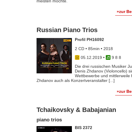
meisten mochte.
»zur B
Russian Piano Trios
Profil PH16092
2 CD • 85min • 2018
05.12.2019
•
9 8 8
Die drei russischen Musiker Jul
Denis Zhdanov (Violoncello) si
Wettbewerbe und mittlerweile 
Zhdanov auch als Konzertveranstalter [...]
»zur B
Tchaikovsky & Babajanian
piano trios
BIS 2372