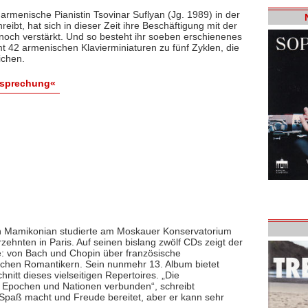
 armenische Pianistin Tsovinar Suflyan (Jg. 1989) in der
reibt, hat sich in dieser Zeit ihre Beschäftigung mit der
noch verstärkt. Und so besteht ihr soeben erschienenes
 42 armenischen Klavierminiaturen zu fünf Zyklen, die
ichen.
esprechung«
n Mamikonian studierte am Moskauer Konservatorium
rzehnten in Paris. Auf seinen bislang zwölf CDs zeigt der
e: von Bach und Chopin über französische
schen Romantikern. Sein nunmehr 13. Album bietet
hnitt dieses vielseitigen Repertoires. „Die
 Epochen und Nationen verbunden“, schreibt
 Spaß macht und Freude bereitet, aber er kann sehr