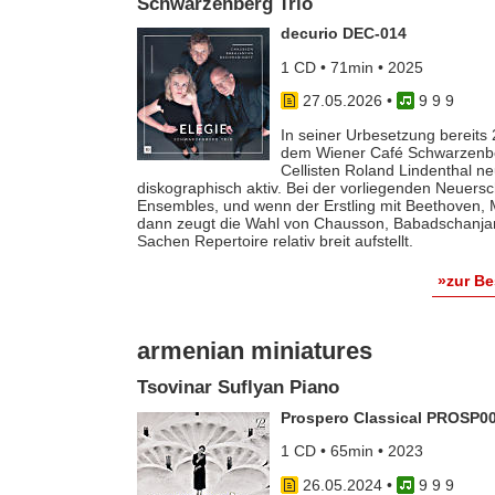
Schwarzenberg Trio
decurio DEC-014
1 CD • 71min • 2025
27.05.2026
•
9 9 9
In seiner Urbesetzung bereits
dem Wiener Café Schwarzenbe
Cellisten Roland Lindenthal ne
diskographisch aktiv. Bei der vorliegenden Neuers
Ensembles, und wenn der Erstling mit Beethoven, 
dann zeugt die Wahl von Chausson, Babadschanjan
Sachen Repertoire relativ breit aufstellt.
»zur B
armenian miniatures
Tsovinar Suflyan Piano
Prospero Classical PROSP0
1 CD • 65min • 2023
26.05.2024
•
9 9 9