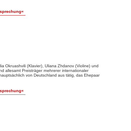
esprechung«
ia Okruashvili (Klavier), Uliana Zhdanov (Violine) und
nd allesamt Preisträger mehrerer internationaler
hauptsächlich von Deutschland aus tätig, das Ehepaar
esprechung«