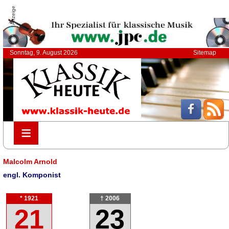
Anzeige
Sonntag, 9. August 2026
Sitemap
≡
≡
Malcolm Arnold
engl. Komponist
* 1921
† 2006
21
23