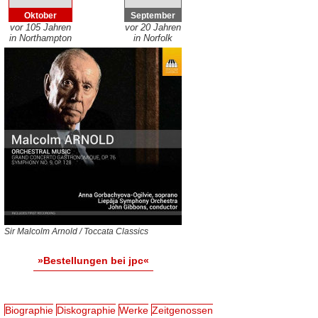
Oktober
September
vor 105 Jahren
vor 20 Jahren
in Northampton
in Norfolk
Sir Malcolm Arnold / Toccata Classics
»Bestellungen bei jpc«
Biographie
Diskographie
Werke
Zeitgenossen