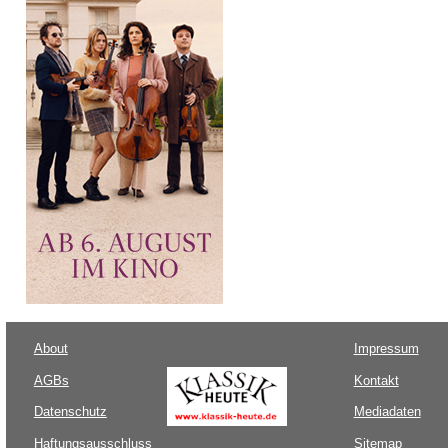
About
Impressum
AGBs
Kontakt
Datenschutz
Mediadaten
Haftungsausschluss
Sitemap